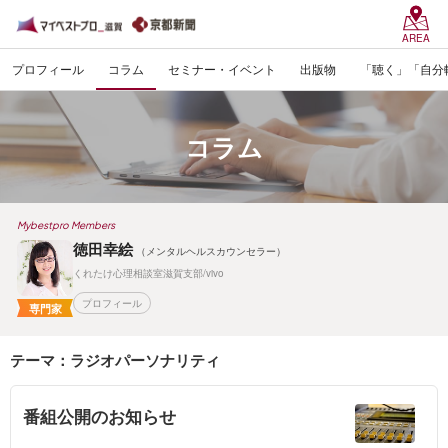
AREA
プロフィール
コラム
セミナー・イベント
出版物
「聴く」「自分
コラム
Mybestpro Members
徳田幸絵
（メンタルヘルスカウンセラー）
くれたけ心理相談室滋賀支部/vivo
プロフィール
専門家
テーマ：ラジオパーソナリティ
番組公開のお知らせ