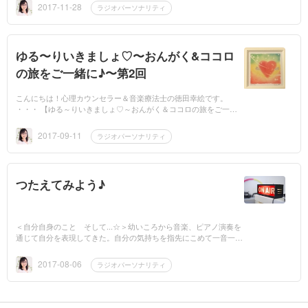
2017-11-28
ラジオパーソナリティ
ゆる〜りいきましょ♡〜おんがく&ココロ
の旅をご一緒に♪〜第2回
こんにちは！心理カウンセラー＆音楽療法士の徳田幸絵です。
・・・ 【ゆる～りいきましょ♡～おんがく＆ココロの旅をご一緒
に♪～第２回】 「ゆる〜りいきましょ♡〜おんがく&ココロの旅
を...
2017-09-11
ラジオパーソナリティ
つたえてみよう♪
＜自分自身のこと そして...☆＞幼いころから音楽、ピアノ演奏を
通じて自分を表現してきた。自分の気持ちを指先にこめて一音一音
表現していく。「神がかり的な演奏だった」「演奏を聴いて...
2017-08-06
ラジオパーソナリティ