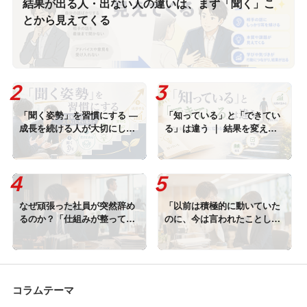
結果が出る人・出ない人の違いは、まず「聞く」こ
とから見えてくる
「聞く姿勢」を習慣にする ―
「知っている」と「できてい
成長を続ける人が大切にして
る」は違う ｜ 結果を変える
いること
のは習慣に変わるまでのトレ
ーニング
なぜ頑張った社員が突然辞め
「以前は積極的に動いていた
るのか？「仕組みが整ってい
のに、今は言われたことしか
ない職場」では離職は止まら
しない。」と感じたら読む記
ない
事｜やる気をなくした部下に
届くほめ育アプローチ
コラムテーマ