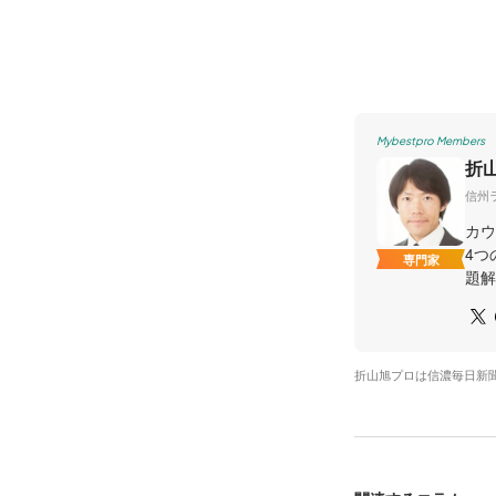
Mybestpro Members
折
信州
カウ
4つ
専門家
題解
折山旭プロは信濃毎日新