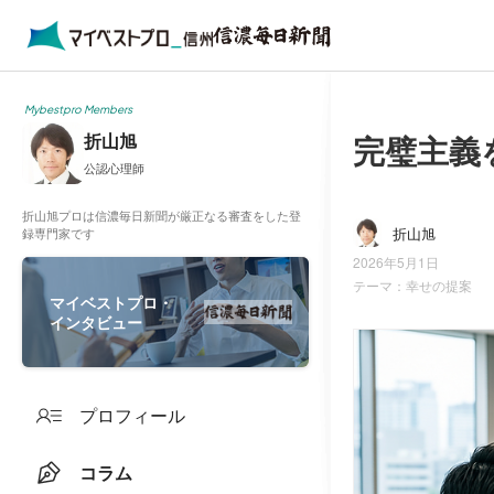
Mybestpro Members
完璧主義
折山旭
公認心理師
折山旭プロは信濃毎日新聞が厳正なる審査をした登
折山旭
録専門家です
2026年5月1日
テーマ：
幸せの提案
マイベストプロ・
インタビュー
プロフィール
コラム