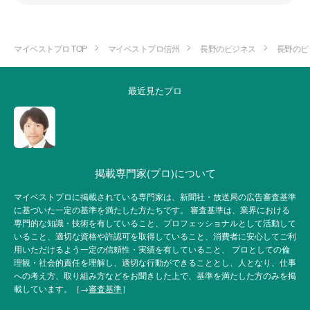
マイベストプロ TOP
マイベストプロ信州
長野のビジネス
長野のビ
最近見たプロ
掲載専門家(プロ)について
マイベストプロに掲載されている専門家は、新聞社・放送局の広告審査基準
に基づいた一定の基準を満たした方たちです。 審査基準は、業界における
専門的な知識・技術を有していること、プロフェッショナルとして活動して
いること、適切な資格や許認可を取得していること、消費者に安心してご利
用いただけるよう一定の信頼性・実績を有していること、 プロとしての倫
理観・社会的責任を理解し、適切な行動ができることとし、人となり、仕事
への考え方、取り組み方などをお聞きした上で、基準を満たした方のみを掲
載しています。［→
審査基準
］