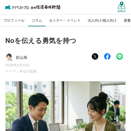
AREA
プロフィール
コラム
セミナー・イベント
法人向け/個人向け
著書
Noを伝える勇気を持つ
折山旭
2026年4月10日
テーマ：
幸せの提案