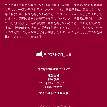
マイベストプロに掲載されている専門家は、新聞社・放送局の広告審査基準
に基づいた一定の基準を満たした方たちです。 審査基準は、業界における
専門的な知識・技術を有していること、プロフェッショナルとして活動して
いること、適切な資格や許認可を取得していること、消費者に安心してご利
用いただけるよう一定の信頼性・実績を有していること、 プロとしての倫
理観・社会的責任を理解し、適切な行動ができることとし、人となり、仕事
への考え方、取り組み方などをお聞きした上で、基準を満たした方のみを掲
載しています。［→
審査基準
］
専門家登録·掲載について
運営会社
利用規約
プライバシーポリシー
お問い合わせ
マイベストプロ 全国版
マイベストプロダイレクト