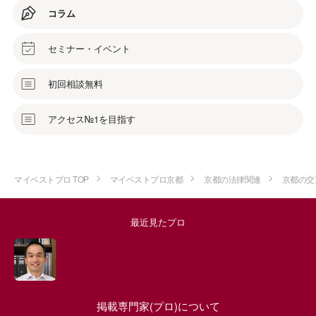
コラム
セミナー・イベント
初回相談無料
アクセス№1を目指す
マイベストプロ TOP
マイベストプロ京都
京都の法律関連
京都の交
最近見たプロ
掲載専門家(プロ)について