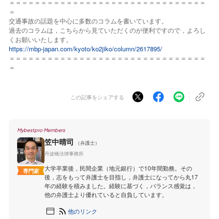
＝＝＝＝＝＝＝＝＝＝＝＝＝＝＝＝＝＝＝＝＝＝＝＝＝＝＝＝＝＝＝
＝
交通事故の話題を中心に多数のコラムを書いています。
過去のコラムは，こちらから見ていただくのが便利ですので，よろし
くお願いいたします。
https://mbp-japan.com/kyoto/ko2jiko/column/2617895/
＝＝＝＝＝＝＝＝＝＝＝＝＝＝＝＝＝＝＝＝＝＝＝＝＝＝＝＝＝＝＝
＝
この記事をシェアする
Mybestpro Members
笠中晴司
（弁護士）
丹波橋法律事務所
大学卒業後，民間企業（地元銀行）で10年間勤務。その
専門家
後，志をもって弁護士を目指し，弁護士になってから丸17
年の経験を積みました。経験に基づく，バランス感覚は，
他の弁護士より優れていると自負しています。
他のリンク