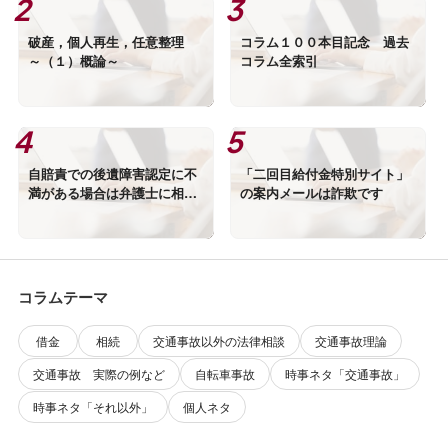
破産，個人再生，任意整理
コラム１００本目記念 過去
～（１）概論～
コラム全索引
自賠責での後遺障害認定に不
「二回目給付金特別サイト」
満がある場合は弁護士に相談
の案内メールは詐欺です
を！（２）
コラムテーマ
借金
相続
交通事故以外の法律相談
交通事故理論
交通事故 実際の例など
自転車事故
時事ネタ「交通事故」
時事ネタ「それ以外」
個人ネタ