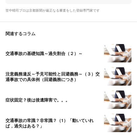
笠中晴司プロは京都新聞が厳正なる審査をした登録専門家です
関連するコラム
交通事故の基礎知識～過失割合（２）～
注意義務違反～予見可能性と回避義務～（３）交
通事故での具体例（回避義務につき）
症状固定？後は後遺障害で。。。
交通事故の常識？非常識？（1）「動いていれ
ば，過失はある？」