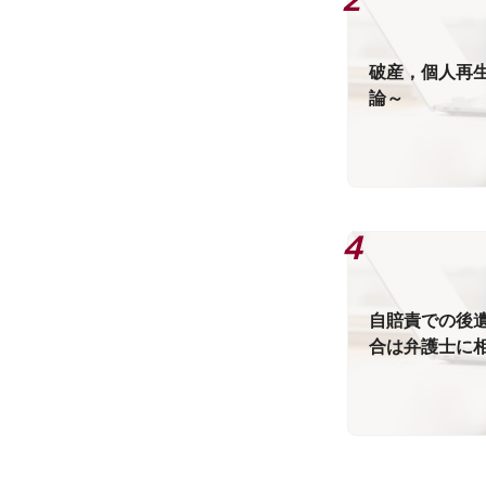
破産，個人再
論～
自賠責での後
合は弁護士に