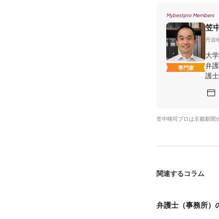
Mybestpro Members
笠
丹波
大学
弁護
専門家
護士
笠中晴司プロは京都新聞
関連するコラム
弁護士（事務所）