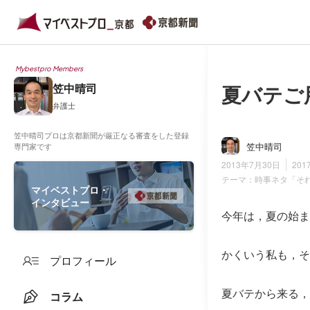
Mybestpro Members
夏バテご
笠中晴司
弁護士
笠中晴司プロは京都新聞が厳正なる審査をした登録
笠中晴司
専門家です
2013年7月30日
201
テーマ：
時事ネタ「そ
マイベストプロ・
インタビュー
今年は，夏の始ま
かくいう私も，そ
プロフィール
夏バテから来る，
コラム