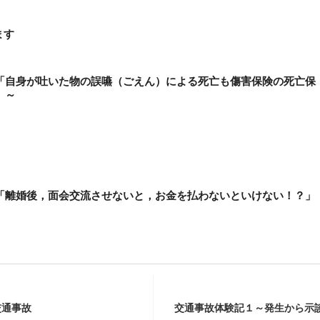
ます
「自身が吐いた物の誤嚥（ごえん）による死亡も傷害保険の死亡保
」～
「離婚後，面会交流させないと，お金を払わないといけない！？」
交通事故
交通事故体験記１～発生から示