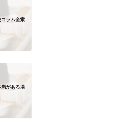
去コラム全索
不満がある場
）