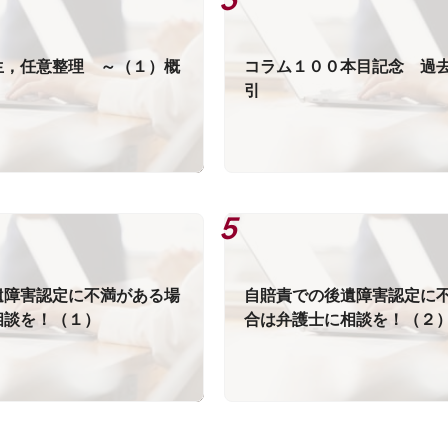
生，任意整理 ～（１）概
コラム１００本目記念 過
引
遺障害認定に不満がある場
自賠責での後遺障害認定に
相談を！（１）
合は弁護士に相談を！（２