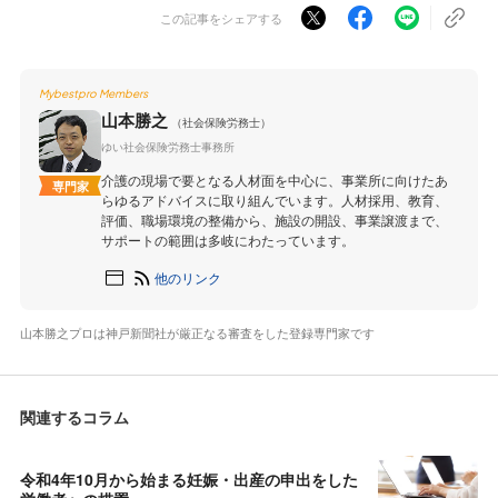
この記事をシェアする
Mybestpro Members
山本勝之
（社会保険労務士）
ゆい社会保険労務士事務所
介護の現場で要となる人材面を中心に、事業所に向けたあ
専門家
らゆるアドバイスに取り組んでいます。人材採用、教育、
評価、職場環境の整備から、施設の開設、事業譲渡まで、
サポートの範囲は多岐にわたっています。
他のリンク
山本勝之プロは神戸新聞社が厳正なる審査をした登録専門家です
関連するコラム
令和4年10月から始まる妊娠・出産の申出をした