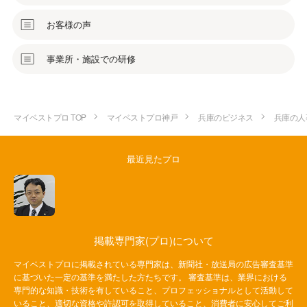
お客様の声
事業所・施設での研修
マイベストプロ TOP
マイベストプロ神戸
兵庫のビジネス
兵庫の人
最近見たプロ
掲載専門家(プロ)について
マイベストプロに掲載されている専門家は、新聞社・放送局の広告審査基準
に基づいた一定の基準を満たした方たちです。 審査基準は、業界における
専門的な知識・技術を有していること、プロフェッショナルとして活動して
いること、適切な資格や許認可を取得していること、消費者に安心してご利