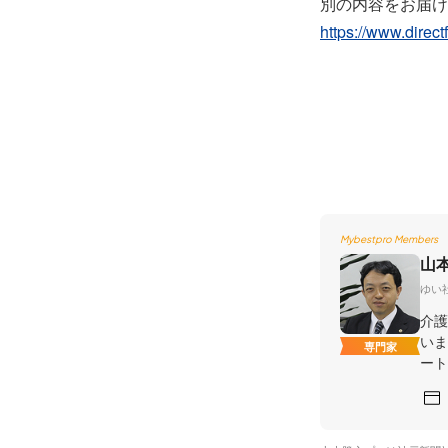
別の内容をお届け
https://www.direct
Mybestpro Members
山
ゆい
介護
いま
専門家
ート