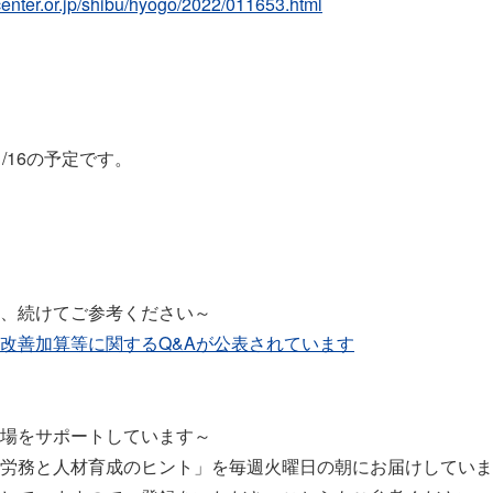
center.or.jp/shibu/hyogo/2022/011653.html
/16の予定です。
、続けてご参考ください～
改善加算等に関するQ&Aが公表されています
場をサポートしています～
労務と人材育成のヒント」を毎週火曜日の朝にお届けしていま