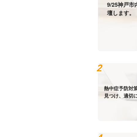
9/25神
壇します。
熱中症予防対
見つけ、適切