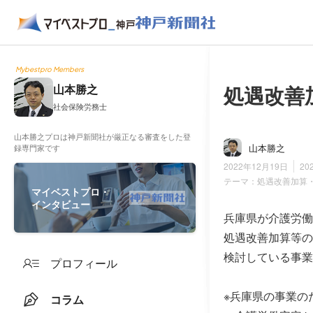
Mybestpro Members
処遇改善
山本勝之
社会保険労務士
山本勝之プロは神戸新聞社が厳正なる審査をした登
山本勝之
録専門家です
2022年12月19日
20
テーマ：
処遇改善加算
マイベストプロ・
インタビュー
兵庫県が介護労働
処遇改善加算等の
検討している事業
プロフィール
※兵庫県の事業の
コラム