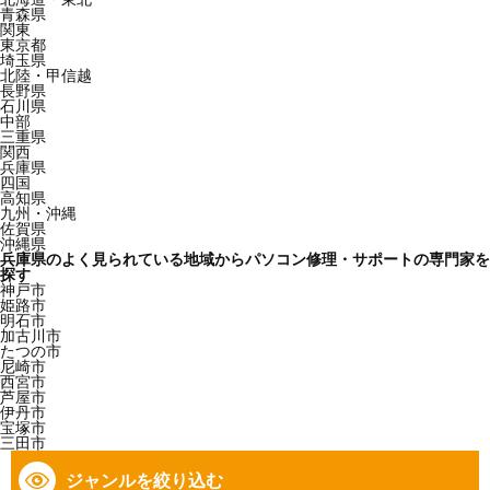
青森県
関東
東京都
埼玉県
北陸・甲信越
長野県
石川県
中部
三重県
関西
兵庫県
四国
高知県
九州・沖縄
佐賀県
沖縄県
兵庫県のよく見られている地域からパソコン修理・サポートの専門家を
探す
神戸市
姫路市
明石市
加古川市
たつの市
尼崎市
西宮市
芦屋市
伊丹市
宝塚市
三田市
ジャンルを絞り込む