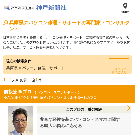
AREA
兵庫県のパソコン修理・サポートの専門家・コンサルタ
ント
日本各地に事務所を構える「パソコン修理・サポート」に関する専門家の中から、あ
なたにぴったりのプロをお探しいただけます。 専門家の気になるプロフィールや取材
記事、経歴、サービス内容を掲載しています。
現在の検索条件
＋
兵庫県
×
パソコン修理・サポート
フリーワー
ドで絞込み
1～1
1
人を表示 ／ 全
件
前板宏章プロ
（ パソコン・スマホサポート ）
小さな困りごとにも寄り添うパソコン・スマホサポートのプロ
このプロの一番の強み
豊富な経験を基にパソコン・スマホに関す
る幅広い悩みに応える