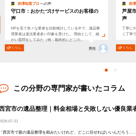
票
赤澤知宣プロ
への声
票
赤澤
守口市：おかたづけサービスのお客様の
芦屋
声
声
HPを見て色々な業者を比較検討している中で、遺品整
丁寧に
理業者は違法業者多い印象を受けた。 理由として、細
く丁寧
かい質問をしてみた（例：最終的にどこの...
くらし
くらし
男性
この分野の専門家が書いたコラム
西宮市の遺品整理｜料金相場と失敗しない優良業
2026-07-31
「西宮市で親の遺品整理を頼みたいけれど、どこに任せればいいんだろう……