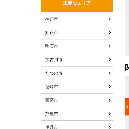
主要なエリア
神戸市
姫路市
明石市
加古川市
たつの市
尼崎市
遺品査定士
。亡くなった
遺品査定士は亡くなった人の遺品を査定し、買い取りを行う専門
品は法律にの
家です。故人が集めていた壺や茶器、書画や絵画といった骨董品
西宮市
わせ思い出の
や美術品、金やプラチナ、宝石などの貴金属、ブランド品と対象
用したり、金
はさまざまです。「故人が大切にしていた物を必要とする人に使
芦屋市
るところもあ
ってほしい」など故人と遺族の思いに寄り添い、遺品の価値を丁
住まいの清掃
寧に判断してくれます。遺品を無駄にせず、次の使用者へとつな
ぐことで遺族の心の負担軽減にもつながります。
伊丹市