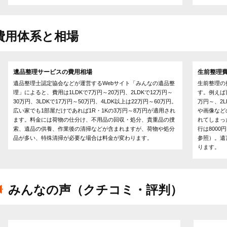
費用体系と相場
遺品整理サービスの費用相場
生前整理
遺品整理士認定協会などが運営するWebサイト「みんなの遺品整
生前整理の
理」によると、費用は1LDKで7万円～20万円、2LDKで12万円～
す。例えば
30万円、3LDKで17万円～50万円、4LDK以上は22万円～60万円。
万円～、2L
広い家でも1部屋だけであれば1R・1Kの3万円～8万円が適用され
や画像など
ます。料金には荷物の仕分け、不用品の回収・処分、貴重品の捜
れてしまっ
索、遺品の供養、作業後の清掃などが含まれますが、荷物や処分
行は800
品が多い、特殊清掃が必要な場合は料金が変わります。
参照）。遺
ります。
みんなの声（クチコミ・評判）