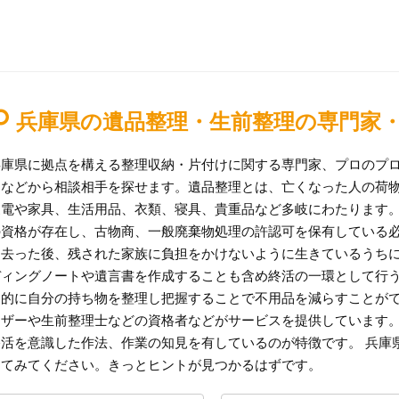
兵庫県の遺品整理・生前整理の専門家
兵庫県に拠点を構える整理収納・片付けに関する専門家、プロのプ
判などから相談相手を探せます。遺品整理とは、亡くなった人の荷
家電や家具、生活用品、衣類、寝具、貴重品など多岐にわたります
の資格が存在し、古物商、一般廃棄物処理の許認可を保有している
を去った後、残された家族に負担をかけないように生きているうち
ディングノートや遺言書を作成することも含め終活の一環として行
期的に自分の持ち物を整理し把握することで不用品を減らすことが
イザーや生前整理士などの資格者などがサービスを提供しています
終活を意識した作法、作業の知見を有しているのが特徴です。 兵庫
してみてください。きっとヒントが見つかるはずです。