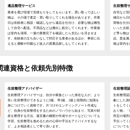
遺品整理サービス
生前整理
業者を選び現場で見積もりをしてもらいます。買い取ってほしい
自宅など現
物は、その場で査定・買い取りしてくれる場合があります。作業
補日から日
日は依頼者に相談・確認しながら遺品を仕分け、必要な物は梱包
荷物を仕分
して自宅へ配送。不用品などは搬出し処分してくれます。作業後
いった古紙
は室内を清掃。一連の業務完了を確認したら支払いを済ませま
ど専ら物は
す。依頼者の立ち合いなしで対応する業者があるほか、事前に伝
品、貴金属
えると通帳や印鑑など故人の貴重品探しもしてくれます。
後は室内を
関連資格と依頼先別特徴
生前整理アドバイザー
生前整理
生前整理アドバイザーは、自分や家族といった身近な人が、より
生前整理認
良い生前整理ができるように2級、準1級、1級と段階的に知識を
象にした資
身につけていく資格です。片づけやエンディングノート作成な
トをしてく
ど、自身が生前整理をするためのノウハウから始まり、写真や財
おく物」「
産を整理する方法、遺言書の種類や作成サポートなどについても
所定の場所
学習。生前整理を進めるための心得や手法をアドバイスするな
手伝ってく
ど、よき相談者として寄り添います。
についても