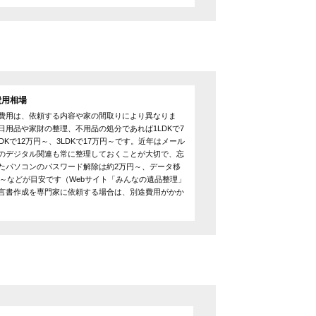
費用相場
費用は、依頼する内容や家の間取りにより異なりま
日用品や家財の整理、不用品の処分であれば1LDKで7
DKで12万円～、3LDKで17万円～です。近年はメール
のデジタル関連も常に整理しておくことが大切で、忘
たパソコンのパスワード解除は約2万円～、データ移
0円～などが目安です（Webサイト「みんなの遺品整理」
言書作成を専門家に依頼する場合は、別途費用がかか