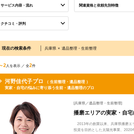
サービス内容・流れ
関連資格と依頼先別特徴
クチコミ・評判
現在の検索条件
兵庫県
×
遺品整理・生前整理
～2
2
人を表示 ／ 全
件
河野佳代子プロ
（ 生前整理・遺品整理 ）
実家・自宅の悩みに寄り添う生前・遺品整理のプロ
[兵庫県／遺品整理・生前整理]
播磨エリアの実家・自宅
2013年の創業以来、兵庫県播磨エ
投資を目的とした太陽光事業、202