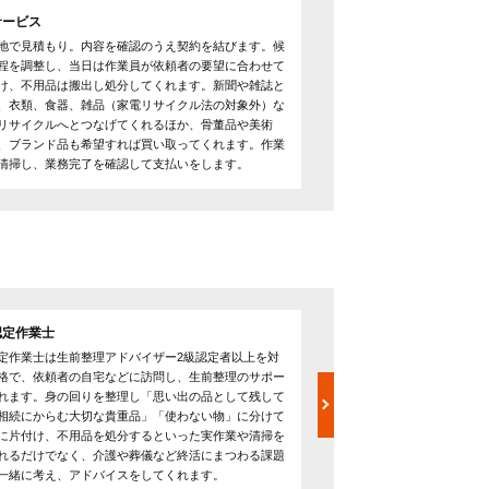
サービス
地で見積もり。内容を確認のうえ契約を結びます。候
程を調整し、当日は作業員が依頼者の要望に合わせて
け、不用品は搬出し処分してくれます。新聞や雑誌と
、衣類、食器、雑品（家電リサイクル法の対象外）な
リサイクルへとつなげてくれるほか、骨董品や美術
、ブランド品も希望すれば買い取ってくれます。作業
清掃し、業務完了を確認して支払いをします。
認定作業士
生前整理診断士
定作業士は生前整理アドバイザー2級認定者以上を対
生前整理診断士は生前整理ア
格で、依頼者の自宅などに訪問し、生前整理のサポー
きる資格で、片付けや介護
れます。身の回りを整理し「思い出の品として残して
して活動。内容に応じて各
相続にからむ大切な貴重品」「使わない物」に分けて
徴です。生前整理は自分の
に片付け、不用品を処分するといった実作業や清掃を
く、財産の把握・整理をし
れるだけでなく、介護や葬儀など終活にまつわる課題
することも含まれます。こ
一緒に考え、アドバイスをしてくれます。
点から総合的にアドバイス