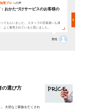
知宣プロ
への声
票
赤澤知宣プ
市：おかたづけサービスのお客様の
伊丹市：お
声
やってもらいました。 スタッフの言葉遣いも凄
とても親切に対
で、よく教育されていると思いました。
定より早く終わ
...
値段も手ごろで、
くらし
男性
者の選び方
」 大切なご家族を亡くされ