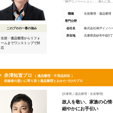
「神戸リノベーション」。新たに生...
職種
生前整理・遺品整理
専門分野
このプロの一番の強み
会社名
株式会社神戸イノベ
所在地
兵庫県高砂市中筋5丁
生前・遺品整理からリフォ
ームまでワンストップで対
応
赤澤知宣プロ
（ 遺品整理・不用品回収 ）
依頼者の思いに寄り添う遺品整理とおかたづけのプロ
[兵庫県／遺品整理・生前整理]
故人を敬い、家族の心情
細やかにお手伝い