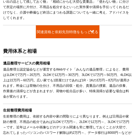
い出の品として残しておく物」「相続にからむ大切な貴重品」「使わない物」に分け
て所定の場所に片付け、不用品を処分するといった実作業や清掃を手伝ってくれるだ
けでなく、介護や葬儀など終活にまつわる課題についても一緒に考え、アドバイスを
してくれます。
関連資格と依頼先別特徴をもっと見る
費用体系と相場
遺品整理サービスの費用相場
遺品整理士認定協会などが運営するWebサイト「みんなの遺品整理」によると、費用
は1LDKで7万円～20万円、2LDKで12万円～30万円、3LDKで17万円～50万円、4LDK以
上は22万円～60万円。広い家でも1部屋だけであれば1R・1Kの3万円～8万円が適用さ
れます。料金には荷物の仕分け、不用品の回収・処分、貴重品の捜索、遺品の供養、
作業後の清掃などが含まれますが、荷物や処分品が多い、特殊清掃が必要な場合は料
金が変わります。
生前整理費用相場
生前整理の費用は、依頼する内容や家の間取りにより異なります。例えば日用品や家
財の整理、不用品の処分であれば1LDKで7万円～、2LDKで12万円～、3LDKで17万円
～です。近年はメールや画像などのデジタル関連も常に整理しておくことが大切で、
忘れてしまったパソコンのパスワード解除は約2万円～、データ移行は8000円～などが