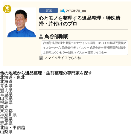
宮城
1位
心とモノを整理する遺品整理・特殊清
掃・片付けのプロ
鳥谷部剛明
古物商 遺品整理士 新型コロナウイルス消毒 Re-BORN 孤独死脱臭マ
イスター オゾン取扱責任者マイスター 遺品査定士 事件現場特殊清掃
士 終活カウンセラー 脱臭マイスター 除菌マイスター
スマイルライフそらふね
他の地域から遺品整理・生前整理の専門家を探す
北海道・東北
北海道
青森県
岩手県
宮城県
山形県
福島県
関東
東京都
神奈川県
千葉県
群馬県
北陸・甲信越
山梨県