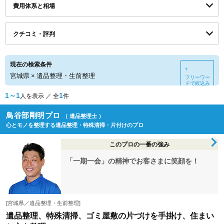
費用体系と相場
クチコミ・評判
現在の検索条件
＋
宮城県
×
遺品整理・生前整理
フリーワー
ドで絞込み
1～1
1
人を表示 ／ 全
件
鳥谷部剛明プロ
（ 遺品整理士 ）
心とモノを整理する遺品整理・特殊清掃・片付けのプロ
このプロの一番の強み
「一期一会」の精神でお客さまに笑顔を！
[宮城県／遺品整理・生前整理]
遺品整理、特殊清掃、ゴミ屋敷の片づけを手掛け、住まい