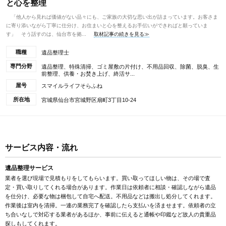
と心を整理
「他人から見れば価値がない品々にも、ご家族の大切な思い出が詰まっています。お客さま
に寄り添いながら丁寧に仕分け、お住まいと心を整えるお手伝いができればと願っていま
す」 そう話すのは、仙台市を拠...
取材記事の続きを見る≫
職種
遺品整理士
専門分野
遺品整理、特殊清掃、ゴミ屋敷の片付け、不用品回収、除菌、脱臭、生
前整理、供養・お焚き上げ、終活サ...
屋号
スマイルライフそらふね
所在地
宮城県仙台市宮城野区扇町3丁目10-24
サービス内容・流れ
遺品整理サービス
業者を選び現場で見積もりをしてもらいます。買い取ってほしい物は、その場で査
定・買い取りしてくれる場合があります。作業日は依頼者に相談・確認しながら遺品
を仕分け、必要な物は梱包して自宅へ配送。不用品などは搬出し処分してくれます。
作業後は室内を清掃。一連の業務完了を確認したら支払いを済ませます。依頼者の立
ち合いなしで対応する業者があるほか、事前に伝えると通帳や印鑑など故人の貴重品
探しもしてくれます。