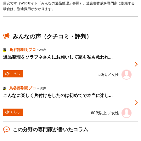
目安です（Webサイト「みんなの遺品整理」参照）。遺言書作成を専門家に依頼する
場合は、別途費用がかかります。
みんなの声（クチコミ・評判）
鳥谷部剛明プロ
票
への声
遺品整理をソラフネさんにお願いして家も私も救われ...
くらし
50代 ／女性
鳥谷部剛明プロ
票
への声
こんなに楽しく片付けをしたのは初めてで本当に楽し...
くらし
60代以上 ／女性
この分野の専門家が書いたコラム