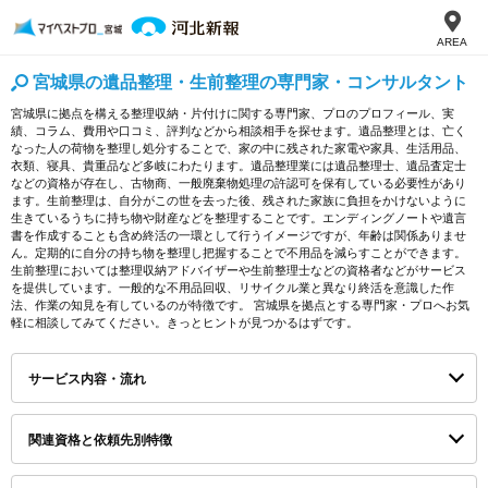
AREA
宮城県の遺品整理・生前整理の専門家・コンサルタント
宮城県に拠点を構える整理収納・片付けに関する専門家、プロのプロフィール、実
績、コラム、費用や口コミ、評判などから相談相手を探せます。遺品整理とは、亡く
なった人の荷物を整理し処分することで、家の中に残された家電や家具、生活用品、
衣類、寝具、貴重品など多岐にわたります。遺品整理業には遺品整理士、遺品査定士
などの資格が存在し、古物商、一般廃棄物処理の許認可を保有している必要性があり
ます。生前整理は、自分がこの世を去った後、残された家族に負担をかけないように
生きているうちに持ち物や財産などを整理することです。エンディングノートや遺言
書を作成することも含め終活の一環として行うイメージですが、年齢は関係ありませ
ん。定期的に自分の持ち物を整理し把握することで不用品を減らすことができます。
生前整理においては整理収納アドバイザーや生前整理士などの資格者などがサービス
を提供しています。一般的な不用品回収、リサイクル業と異なり終活を意識した作
法、作業の知見を有しているのが特徴です。 宮城県を拠点とする専門家・プロへお気
軽に相談してみてください。きっとヒントが見つかるはずです。
サービス内容・流れ
関連資格と依頼先別特徴