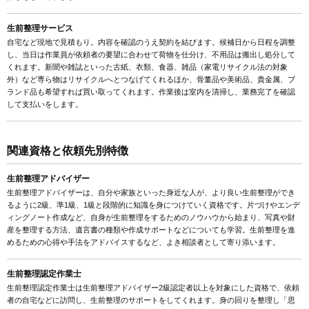
生前整理サービス
自宅など現地で見積もり。内容を確認のうえ契約を結びます。候補日から日程を調整
し、当日は作業員が依頼者の要望に合わせて荷物を仕分け、不用品は搬出し処分して
くれます。新聞や雑誌といった古紙、衣類、食器、雑品（家電リサイクル法の対象
外）など専ら物はリサイクルへとつなげてくれるほか、骨董品や美術品、貴金属、ブ
ランド品も希望すれば買い取ってくれます。作業後は室内を清掃し、業務完了を確認
して支払いをします。
関連資格と依頼先別特徴
生前整理アドバイザー
生前整理アドバイザーは、自分や家族といった身近な人が、より良い生前整理ができ
るように2級、準1級、1級と段階的に知識を身につけていく資格です。片づけやエンデ
ィングノート作成など、自身が生前整理をするためのノウハウから始まり、写真や財
産を整理する方法、遺言書の種類や作成サポートなどについても学習。生前整理を進
めるための心得や手法をアドバイスするなど、よき相談者として寄り添います。
生前整理認定作業士
生前整理認定作業士は生前整理アドバイザー2級認定者以上を対象にした資格で、依頼
者の自宅などに訪問し、生前整理のサポートをしてくれます。身の回りを整理し「思