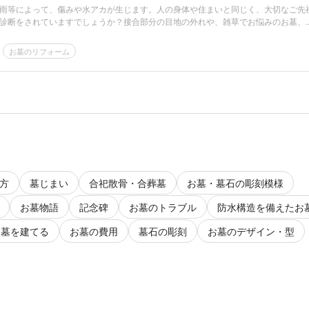
雨等によって、傷みや水アカが生じます。人の身体や住まいと同じく、大切なご先
診断をされていますでしょうか？接合部分の目地の外れや、雑草でお悩みのお墓、..
お墓のリフォーム
方
墓じまい
合祀散骨・合葬墓
お墓・墓石の彫刻模様
お墓物語
記念碑
お墓のトラブル
防水構造を備えたお
お墓を建てる
お墓の費用
墓石の彫刻
お墓のデザイン・型