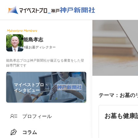
Mybestpro Members
能島孝志
1級お墓ディレクター
能島孝志プロは神戸新聞社が厳正なる審査をした登
録専門家です
マイベストプロ・
インタビュー
テーマ：お墓の
お墓も健康
プロフィール
コラム