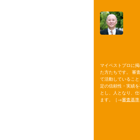
マイベストプロに掲
た方たちです。 審
て活動していること
定の信頼性・実績を
とし、人となり、仕
ます。［→
審査基準