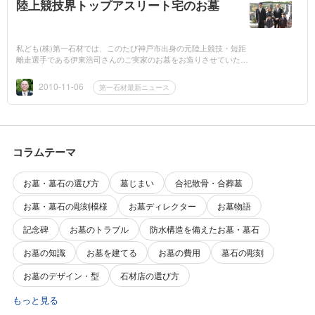
陸上競技界トップアスリート宅のお墓
私ども(株)第一石材では、このたび神戸市出身の元陸上競技・短距
離走選手である伊東浩司さんのご実家のお墓をお造りさせていただ
きました。お墓といっても仏様がいらっしゃるわけではなく、伊東
さんのご両親...
2010-11-06
第一石材最新ニュース
コラムテーマ
お墓・墓石の選び方
墓じまい
合祀散骨・合葬墓
お墓・墓石の彫刻模様
お墓ディレクター
お墓物語
記念碑
お墓のトラブル
防水構造を備えたお墓・墓石
お墓の知識
お墓を建てる
お墓の費用
墓石の彫刻
お墓のデザイン・型
石材店の選び方
もっと見る