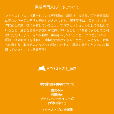
掲載専門家(プロ)について
マイベストプロに掲載されている専門家は、新聞社・放送局の広告審査基準
に基づいた一定の基準を満たした方たちです。 審査基準は、業界における
専門的な知識・技術を有していること、プロフェッショナルとして活動して
いること、適切な資格や許認可を取得していること、消費者に安心してご利
用いただけるよう一定の信頼性・実績を有していること、 プロとしての倫
理観・社会的責任を理解し、適切な行動ができることとし、人となり、仕事
への考え方、取り組み方などをお聞きした上で、基準を満たした方のみを掲
載しています。［→
審査基準
］
専門家登録·掲載について
運営会社
利用規約
プライバシーポリシー
お問い合わせ
マイベストプロ 全国版