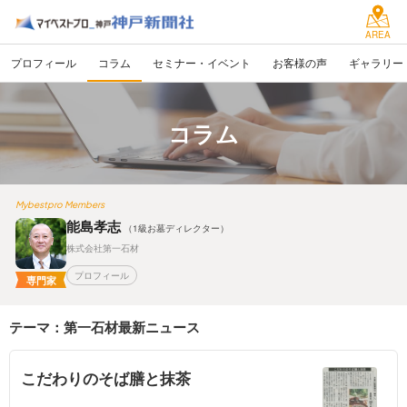
AREA
プロフィール
コラム
セミナー・イベント
お客様の声
ギャラリー
コラム
Mybestpro Members
能島孝志
（1級お墓ディレクター）
株式会社第一石材
プロフィール
専門家
テーマ：第一石材最新ニュース
こだわりのそば膳と抹茶