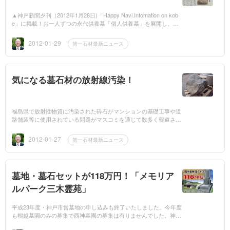
▲神戸新聞夕刊（2012年1月28日)「Happy Navi.Infomation on kob
e」に掲載！お一人ずつの永代供養墓「個人供養墓」を展開し、当
社が墓石を制作させて頂いております「楠寺」が1月28日の神戸新
聞に紹介され...
2012-01-29
第一石材最新ニュース
気になる墓石材の放射線汚染！
福島県で放射性物質に汚染された砕石がマンションの基礎工事や道
路舗装等に使用されている問題がマスコミを通じて数多く報道され
ています。そのマスコミ報道の中で「汚染石材」という表現があり
ました。...
2012-01-27
第一石材最新ニュース
墓地・墓石セットが118万円！「メモリア
ルパーク三木霊苑」
平成23年度・神戸市営墓地の申し込みも終了いたしました。今年度
も鵯越墓園のみの募集で西神墓園の募集は有りませんでした。神戸
市立西神墓園は何年かに一度、わずかな数しか募集がないため倍率