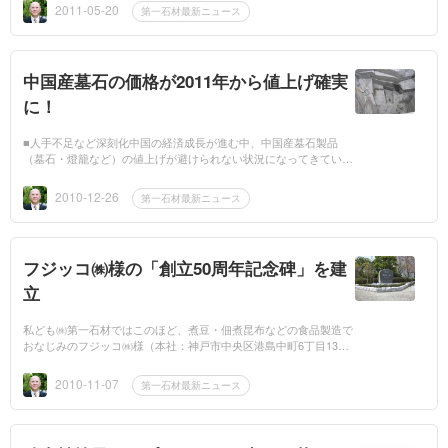
も高く、墓...
2011-05-20
第一石材最新ニュース
中国産墓石の価格が2011年から値上げ確実
に！
■人手不足など深刻化中国の経済成長が進む中、中国産墓石製品
（墓石・燈籠など）の値上げが避けられない状況になってきている
ようです。かねてから、(社)日本石材産業協会の輸入卸商社で組織
する「輸入卸...
2010-12-26
第一石材最新ニュース
フジッコ㈱様の「創立50周年記念碑」を建
立
私ども㈱第一石材ではこのほど、煮豆・佃煮昆布などの食品製造で
おなじみのフジッコ㈱様（本社：神戸市中央区港島中町6丁目13番
地4、福井正一社長）が今年で創立50周年を迎えるのを記念し、フ
ジッコ㈱様本社玄...
2010-11-07
第一石材最新ニュース