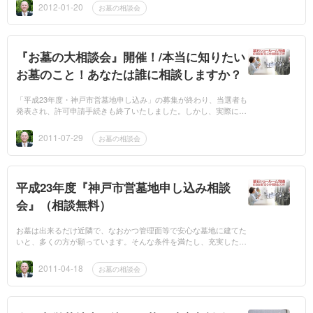
ことなど判...
2012-01-20
お墓の相談会
『お墓の大相談会』開催！/本当に知りたい
お墓のこと！あなたは誰に相談しますか？
「平成23年度・神戸市営墓地申し込み」の募集が終わり、当選者も
発表され、許可申請手続きも終了いたしました。しかし、実際に
「お墓を建てる」となった場合どうされますか？石のこと、費用の
こと、カタチ...
2011-07-29
お墓の相談会
平成23年度『神戸市営墓地申し込み相談
会』（相談無料）
お墓は出来るだけ近隣で、なおかつ管理面等で安心な墓地に建てた
いと、多くの方が願っています。そんな条件を満たし、充実した設
備と価格的にもお求めやすい墓地といえば、やはり公営の「神戸市
営墓地」で...
2011-04-18
お墓の相談会