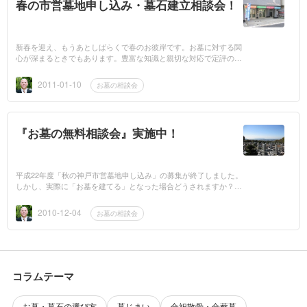
春の市営墓地申し込み・墓石建立相談会！
新春を迎え、もうあとしばらくで春のお彼岸です。お墓に対する関
心が深まるときでもあります。豊富な知識と親切な対応で定評のあ
る兵庫県知事認可団体の「神戸市石材企業協同組合」では、お墓の
相談会「市営...
2011-01-10
お墓の相談会
『お墓の無料相談会』実施中！
平成22年度「秋の神戸市営墓地申し込み」の募集が終了しました。
しかし、実際に「お墓を建てる」となった場合どうされますか？石
のこと、費用のこと、カタチ、工事のことなど判らないことばか
り…でも、どん...
2010-12-04
お墓の相談会
コラムテーマ
お墓・墓石の選び方
墓じまい
合祀散骨・合葬墓