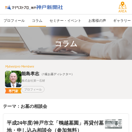
AREA
プロフィール
コラム
セミナー・イベント
お客様の声
ギャラリー
コラム
Mybestpro Members
能島孝志
（1級お墓ディレクター）
株式会社第一石材
プロフィール
専門家
テーマ：お墓の相談会
平成24年度/神戸市立「鵯越墓園」再貸付墓
地・申し込み相談会（参加無料）