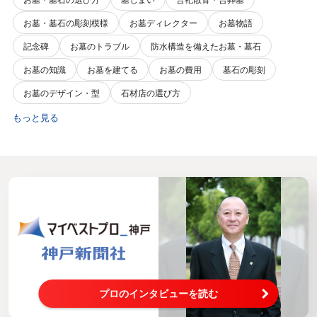
お墓・墓石の彫刻模様
お墓ディレクター
お墓物語
記念碑
お墓のトラブル
防水構造を備えたお墓・墓石
お墓の知識
お墓を建てる
お墓の費用
墓石の彫刻
お墓のデザイン・型
石材店の選び方
もっと見る
プロのインタビューを読む