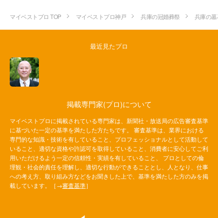
マイベストプロ TOP
マイベストプロ神戸
兵庫の冠婚葬祭
兵庫の墓
最近見たプロ
掲載専門家(プロ)について
マイベストプロに掲載されている専門家は、新聞社・放送局の広告審査基準
に基づいた一定の基準を満たした方たちです。 審査基準は、業界における
専門的な知識・技術を有していること、プロフェッショナルとして活動して
いること、適切な資格や許認可を取得していること、消費者に安心してご利
用いただけるよう一定の信頼性・実績を有していること、 プロとしての倫
理観・社会的責任を理解し、適切な行動ができることとし、人となり、仕事
への考え方、取り組み方などをお聞きした上で、基準を満たした方のみを掲
載しています。［→
審査基準
］