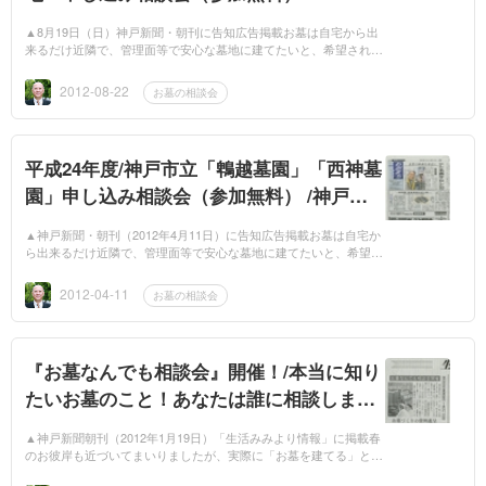
▲8月19日（日）神戸新聞・朝刊に告知広告掲載お墓は自宅から出
来るだけ近隣で、管理面等で安心な墓地に建てたいと、希望される
方が多いことでしょう。そんな条件を満たし充実した設備と価格的
にもお求...
2012-08-22
お墓の相談会
平成24年度/神戸市立「鵯越墓園」「西神墓
園」申し込み相談会（参加無料） /神戸新
聞に告知掲載
▲神戸新聞・朝刊（2012年4月11日）に告知広告掲載お墓は自宅か
ら出来るだけ近隣で、管理面等で安心な墓地に建てたいと、希望さ
れる方が多いことでしょう。そんな条件を満たし充実した設備と価
格的にもお...
2012-04-11
お墓の相談会
『お墓なんでも相談会』開催！/本当に知り
たいお墓のこと！あなたは誰に相談します
か？
▲神戸新聞朝刊（2012年1月19日）「生活みみより情報」に掲載春
のお彼岸も近づいてまいりましたが、実際に「お墓を建てる」とな
った場合どうされますか？石のこと、費用のこと、カタチや工事の