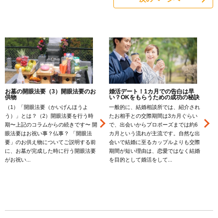
お墓の開眼法要（3）開眼法要のお
婚活デート！1カ月での告白は早
供物
い？OKをもらうための成功の秘訣
（1）「開眼法要（かいげんほうよ
一般的に、結婚相談所では、紹介され
う）」とは？（2）開眼法要を行う時
たお相手との交際期間は3カ月ぐらい
期〜上記のコラムからの続きです〜 開
で、出会いからプロポーズまでは約6
眼法要はお祝い事？仏事？ 「開眼法
カ月という流れが主流です。自然な出
要」のお供え物についてご説明する前
会いで結婚に至るカップルよりも交際
に、お墓が完成した時に行う開眼法要
期間が短い理由は、恋愛ではなく結婚
がお祝い...
を目的として婚活をして...