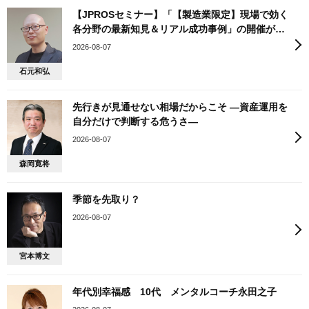
【JPROSセミナー】「【製造業限定】現場で効く
各分野の最新知見＆リアル成功事例」の開催が決
定
2026-08-07
石元和弘
先行きが見通せない相場だからこそ ―資産運用を
自分だけで判断する危うさ―
2026-08-07
森岡寛将
季節を先取り？
2026-08-07
宮本博文
年代別幸福感 10代 メンタルコーチ永田之子