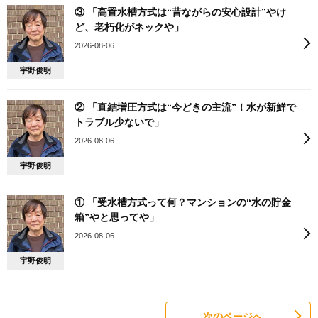
③ 「高置水槽方式は“昔ながらの安心設計”やけ
ど、老朽化がネックや」
2026-08-06
宇野俊明
② 「直結増圧方式は“今どきの主流”！水が新鮮で
トラブル少ないで」
2026-08-06
宇野俊明
① 「受水槽方式って何？マンションの“水の貯金
箱”やと思ってや」
2026-08-06
宇野俊明
次のページへ