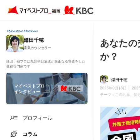
Mybestpro Members
あなたの
鎌田千穂
産業カウンセラー
か？
鎌田千穂プロは九州朝日放送が厳正なる審査をした
登録専門家です
鎌田千穂
マイベストプロ・
2025年9月18日
202
インタビュー
テーマ：
この世界、知
プロフィール
コラム