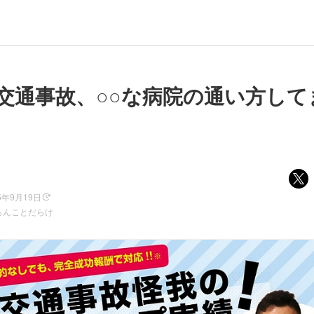
交通事故、○○な病院の通い方して
5年9月19日
らんことだらけ