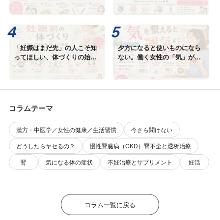
「妊娠はまだ先」の人こそ知
夕方になると使いものになら
ってほしい、体づくりの始め
ない。働く女性の「気」が切
どき
れる本当の理由
コラムテーマ
漢方・中医学／女性の健康／生活習慣
今さら聞けない
どうしたらヤセるの？
慢性腎臓病（CKD）腎不全と透析治療
腎
気になる体の症状
不妊治療とサプリメント
妊活
コラム一覧に戻る