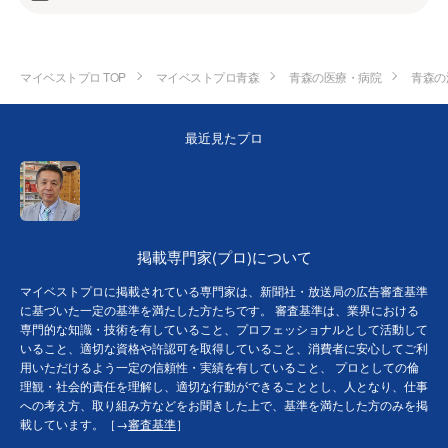
マイベストプロ TOP
マイベストプロ青森
青森の医療・病院
青森の
最近見たプロ
掲載専門家(プロ)について
マイベストプロに掲載されている専門家は、新聞社・放送局の広告審査基準
に基づいた一定の基準を満たした方たちです。 審査基準は、業界における
専門的な知識・技術を有していること、プロフェッショナルとして活動して
いること、適切な資格や許認可を取得していること、消費者に安心してご利
用いただけるよう一定の信頼性・実績を有していること、 プロとしての倫
理観・社会的責任を理解し、適切な行動ができることとし、人となり、仕事
への考え方、取り組み方などをお聞きした上で、基準を満たした方のみを掲
載しています。［→
審査基準
］