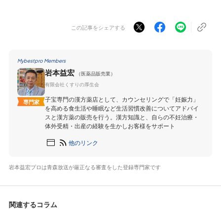
この記事をシェアする
Mybestpro Members
岩本益宏
（医薬品販売業）
有限会社くすりの厚生会
子宝専門の漢方薬店として、カウンセリングで「妊娠力」
専門家
を高める食生活や睡眠など生活習慣改善についてアドバイ
スと漢方薬の販売を行う。漢方知識と、自らの不妊治療・
体外受精・出産の経験を生かしお客様をサポート
他のリンク
岩本益宏プロは青森放送が厳正なる審査をした登録専門家です
関連するコラム