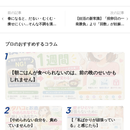
前の記事
次の記事
春になると、だるい・むくむ・
【妊活の新常識】「排卵日の一
痩せにくい…そんな不調を漢方
発勝負」より「回数」が妊娠率
でやさしく整える方法
を変える理由
プロのおすすめするコラム
【朝ごはんが食べられないのは、前の晩のせいかも
しれません】
【やめられない自分を、責め
【「私ばかりが頑張ってい
ていませんか】
る」と感じたら】