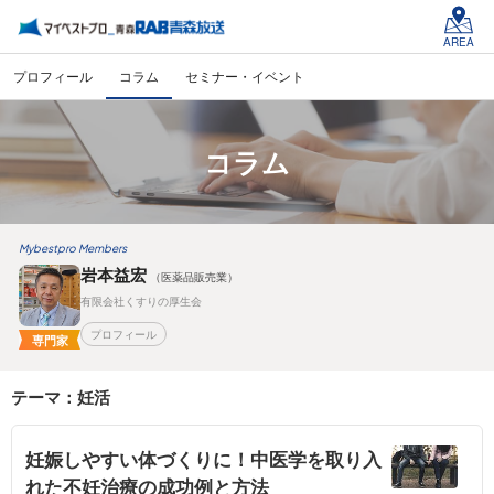
AREA
プロフィール
コラム
セミナー・イベント
コラム
Mybestpro Members
岩本益宏
（医薬品販売業）
有限会社くすりの厚生会
プロフィール
専門家
テーマ：妊活
妊娠しやすい体づくりに！中医学を取り入
れた不妊治療の成功例と方法