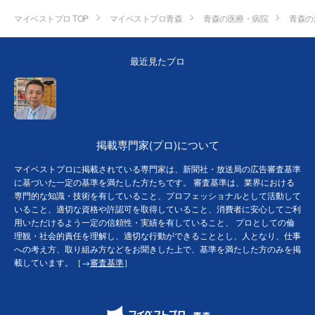
マイベストプロ TOP
マイベストプロ青森
青森の医療・病院
青森の
最近見たプロ
掲載専門家(プロ)について
マイベストプロに掲載されている専門家は、新聞社・放送局の広告審査基準
に基づいた一定の基準を満たした方たちです。 審査基準は、業界における
専門的な知識・技術を有していること、プロフェッショナルとして活動して
いること、適切な資格や許認可を取得していること、消費者に安心してご利
用いただけるよう一定の信頼性・実績を有していること、 プロとしての倫
理観・社会的責任を理解し、適切な行動ができることとし、人となり、仕事
への考え方、取り組み方などをお聞きした上で、基準を満たした方のみを掲
載しています。［→
審査基準
］