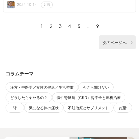
は男性の精子の質を...
2024-10-14
妊活
1
2
3
4
5
…
9
次のページへ
コラムテーマ
漢方・中医学／女性の健康／生活習慣
今さら聞けない
どうしたらヤセるの？
慢性腎臓病（CKD）腎不全と透析治療
腎
気になる体の症状
不妊治療とサプリメント
妊活