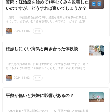
質問：妊治療を始めて1年むくみを改善した
いのですが、どうすれば良いでしょうか？
質問： 不妊治療を始めて1年、適度な運動と水を多めに飲むよ
うにしていますが、むくみを改善したいのですが、どうすれば良い
でしょうか？私は今年39歳で、夫は47歳（今年48歳）です。不妊
治療を本格的に始め...
2024-11-06
妊活
妊娠しにくい病気と向き合った体験談
私たち夫婦の奇跡 妊娠は女性にとって大きな喜びですが、時に
思いもよらない障壁に直面することもあります。私たち夫婦もその
壁にぶつかりました。この記事では、私の妻が経験した体験を通し
て、妊娠しにくい...
2024-11-03
妊活
平熱が低いと妊娠に影響があるの？
Q&A: 妊娠と平熱の関係について Q: 平熱が低いと妊娠に影響