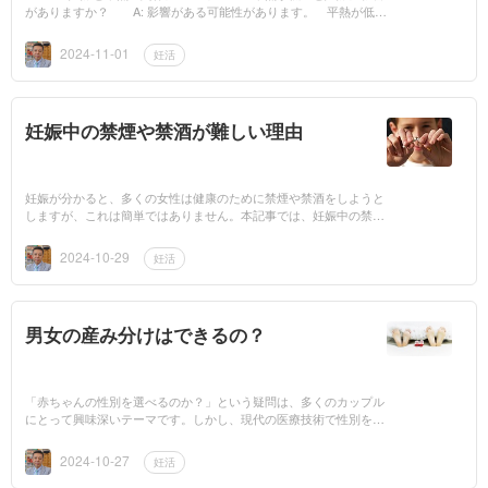
がありますか？ A: 影響がある可能性があります。 平熱が低い
状態は「低体温症」と呼ばれます。低体温の人は内臓の働きや血流
が悪くな...
2024-11-01
妊活
妊娠中の禁煙や禁酒が難しい理由
妊娠が分かると、多くの女性は健康のために禁煙や禁酒をしようと
しますが、これは簡単ではありません。本記事では、妊娠中の禁煙
や禁酒が難しい理由を中医学の視点から分かりやすく説明します。
妊娠中のス...
2024-10-29
妊活
男女の産み分けはできるの？
「赤ちゃんの性別を選べるのか？」という疑問は、多くのカップル
にとって興味深いテーマです。しかし、現代の医療技術で性別を確
実に選ぶのは簡単ではありません。特に日本では、倫理や法律の問
題も関係している...
2024-10-27
妊活