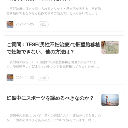
不妊治療に漢方を取り入れるメリットと基本的な考え方 不妊治
療を始めてもなかなか妊娠できずに悩んでいる人も多いでしょう。
不妊の原因は体の問題だけでなく、生活習慣やストレスも関係して
います。そん...
2024-11-25
妊活
ご質問：TESE(男性不妊治療)で胚盤胞移植
で妊娠できない、他の方法は？
質問者の状況 TESE顕微にて胚盤胞移植を何度か試みていま
す。受精卵ランク5AB以上のランクを数回移植してきましたが、ま
だ妊娠に至っていません。今後何か検査をした方が良いのでしょう
か？あるいは、これか...
2024-11-22
妊活
妊娠中にスポーツを諦めるべきなのか？
妊娠中の運動について 多くの妊婦さんが「運動をしても良いの
か」「流産のリスクがあるのか」について悩んでいます。特に、妊
娠中の運動と流産との関係については、インターネット上でも意見