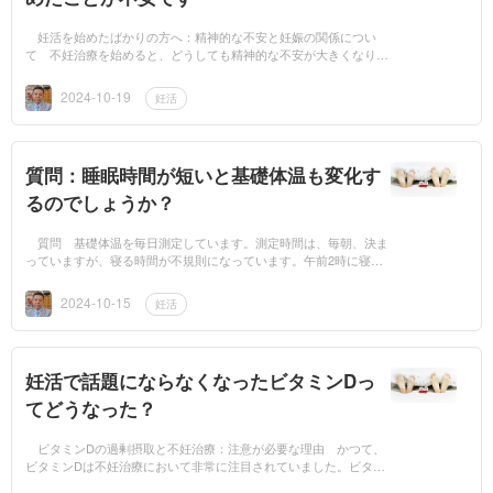
妊活を始めたばかりの方へ：精神的な不安と妊娠の関係につい
て 不妊治療を始めると、どうしても精神的な不安が大きくなりが
ちです。「本当に妊娠できるのか」「このまま治療を続けて大丈夫
なのか」といっ...
2024-10-19
妊活
質問：睡眠時間が短いと基礎体温も変化す
るのでしょうか？
質問 基礎体温を毎日測定しています。測定時間は、毎朝、決ま
っていますが、寝る時間が不規則になっています。午前2時に寝
て、朝6:30に基礎体温を測ると、高温期なのに低温期並みの数値に
なっていました。...
2024-10-15
妊活
妊活で話題にならなくなったビタミンDっ
てどうなった？
ビタミンDの過剰摂取と不妊治療：注意が必要な理由 かつて、
ビタミンDは不妊治療において非常に注目されていました。ビタミ
ンDは女性のホルモンバランスを整え、子宮環境を改善し、さらに