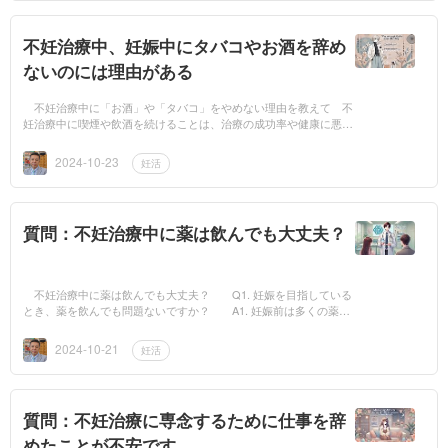
不妊治療中、妊娠中にタバコやお酒を辞め
ないのには理由がある
不妊治療中に「お酒」や「タバコ」をやめない理由を教えて 不
妊治療中に喫煙や飲酒を続けることは、治療の成功率や健康に悪影
響を及ぼす可能性がありますが、それでもやめない人がいる理由に
はさまざまな要因...
2024-10-23
妊活
質問：不妊治療中に薬は飲んでも大丈夫？
不妊治療中に薬は飲んでも大丈夫？ Q1. 妊娠を目指している
とき、薬を飲んでも問題ないですか？ A1. 妊娠前は多くの薬に
関して問題ありませんが、注意が必要な時期もあります。 妊娠前
であれば、...
2024-10-21
妊活
質問：不妊治療に専念するために仕事を辞
めたことが不安です