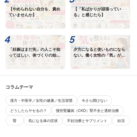
【やめられない自分を、責め
【「私ばかりが頑張ってい
ていませんか】
る」と感じたら】
「妊娠はまだ先」の人こそ知
夕方になると使いものになら
ってほしい、体づくりの始め
ない。働く女性の「気」が切
どき
れる本当の理由
コラムテーマ
漢方・中医学／女性の健康／生活習慣
今さら聞けない
どうしたらヤセるの？
慢性腎臓病（CKD）腎不全と透析治療
腎
気になる体の症状
不妊治療とサプリメント
妊活