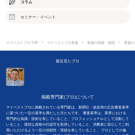
コラム
セミナー・イベント
マイベストプロ TOP
マイベストプロ青森
青森の医療・病院
青森の
最近見たプロ
掲載専門家(プロ)について
マイベストプロに掲載されている専門家は、新聞社・放送局の広告審査基準
に基づいた一定の基準を満たした方たちです。 審査基準は、業界における
専門的な知識・技術を有していること、プロフェッショナルとして活動して
いること、適切な資格や許認可を取得していること、消費者に安心してご利
用いただけるよう一定の信頼性・実績を有していること、 プロとしての倫