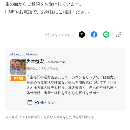
生の面からご相談をお受けしています。
LINEやお電話で、お気軽にご相談ください。
この記事をシェアする
Mybestpro Members
岩本益宏
（医薬品販売業）
有限会社くすりの厚生会
子宝専門の漢方薬店として、カウンセリングで「妊娠力」
専門家
を高める食生活や睡眠など生活習慣改善についてアドバイ
スと漢方薬の販売を行う。漢方知識と、自らの不妊治療・
体外受精・出産の経験を生かしお客様をサポート
他のリンク
岩本益宏プロは青森放送が厳正なる審査をした登録専門家です