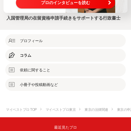
プロのインタビューを読む
入国管理局の在留資格申請手続きをサポートする行政書士
プロフィール
コラム
依頼に関すること
小冊子や投稿動画など
マイベストプロ TOP
マイベストプロ東京
東京の法律関連
東京の申
最近見たプロ