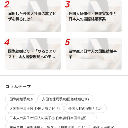
雇用した外国人社員の就労ビ
外国人研修生・技能実習生と
ザを得るには?
日本人の国際結婚事案
国際結婚ビザ・「やることリ
留学生と日本人の国際結婚事
スト」&入国管理局への申請
案
書類
コラムテーマ
国際結婚手続き
入国管理局手続(国際結婚ビザ)
入国管理局手続(外国人就労ビザ)
外国人材の雇用と活用
日本人の実子/外国人の実子/永住申請/日本国籍/認知/嫡出子/非嫡出子
在留資格「短期滞在」「留学」「技能実習」など
外国人宗教家