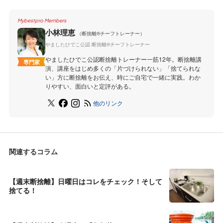
Mybestpro Members
小林理恵
（断捨離®チーフトレーナー）
やましたひでこ公認 断捨離®チーフトレーナー
やましたひでこ公認断捨離トレーナー一筋12年。断捨離講
専門家
演、講座をはじめ多くの「片づけられない」「捨てられな
い」方に断捨離をお伝え、時にご自宅で一緒に実践。わか
りやすい、面白いと定評がある。
他のリンク
関連するコラム
【週末断捨離】日曜日はコレをチェック！そして
捨てる！