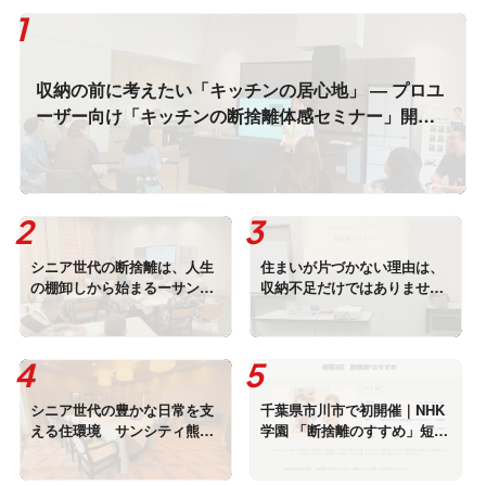
収納の前に考えたい「キッチンの居心地」 ― プロユ
ーザー向け「キッチンの断捨離体感セミナー」開催
レポート ―
シニア世代の断捨離は、人生
住まいが片づかない理由は、
の棚卸しから始まるーサンシ
収納不足だけではありません
ティ町田開催レポート
｜NHK学園市川校で断捨離講
座が開講
シニア世代の豊かな日常を支
千葉県市川市で初開催｜NHK
える住環境 サンシティ熊谷
学園 「断捨離のすすめ」短期
開催レポート
3回講座