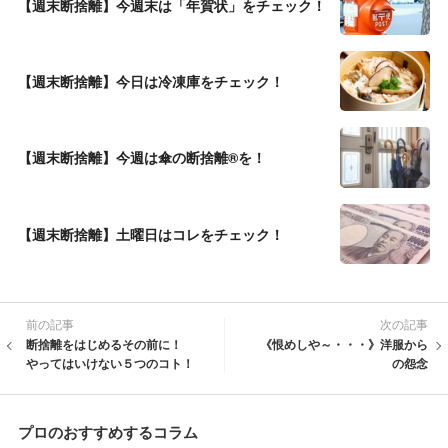
【週末断捨離】今週末は「年賀状」をチェック！
【週末断捨離】今日は冷凍庫をチェック！
【週末断捨離】今週は傘の断捨離®を！
【週末断捨離】土曜日はコレをチェック！
前の記事
次の記事
断捨離をはじめるその前に！
《恨めしや～・・・》洋服から
やってはいけない５つのコト！
の怨念
プロのおすすめするコラム