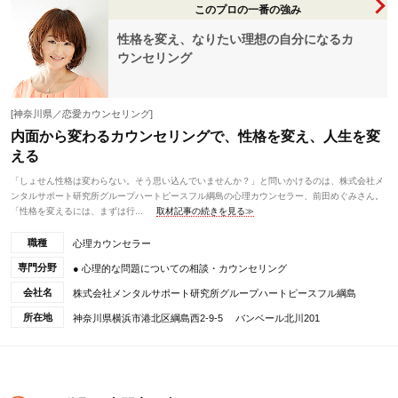
このプロの一番の強み
性格を変え、なりたい理想の自分になるカ
ウンセリング
[神奈川県／恋愛カウンセリング]
内面から変わるカウンセリングで、性格を変え、人生を変
える
「しょせん性格は変わらない。そう思い込んでいませんか？」と問いかけるのは、株式会社メ
ンタルサポート研究所グループハートピースフル綱島の心理カウンセラー、前田めぐみさん。
「性格を変えるには、まずは行...
取材記事の続きを見る≫
職種
心理カウンセラー
専門分野
● 心理的な問題についての相談・カウンセリング
会社名
株式会社メンタルサポート研究所グループハートピースフル綱島
所在地
神奈川県横浜市港北区綱島西2-9-5 バンベール北川201