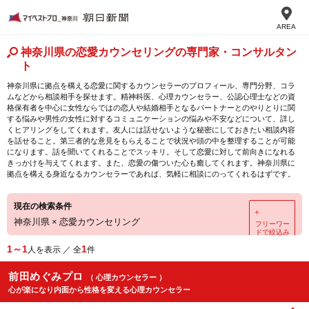
AREA
神奈川県の恋愛カウンセリングの専門家・コンサルタン
ト
神奈川県に拠点を構える恋愛に関するカウンセラーのプロフィール、専門分野、コラ
ムなどから相談相手を探せます。精神科医、心理カウンセラー、公認心理士などの資
格保有者を中心に女性ならではの恋人や結婚相手となるパートナーとのやりとりに関
する悩みや男性の女性に対するコミュニケーションの悩みや不安などについて、詳し
くヒアリングをしてくれます。友人には話せないような秘密にしておきたい相談内容
を話せること。第三者的な意見をもらえることで状況や頭の中を整理することが可能
になります。話を聞いてくれることでスッキリ。そして恋愛に対して前向きになれる
きっかけを与えてくれます。また、恋愛の傷ついた心も癒してくれます。神奈川県に
拠点を構える身近なるカウンセラーであれば、気軽に相談にのってくれるはずです。
現在の検索条件
＋
神奈川県
×
恋愛カウンセリング
フリーワー
ドで絞込み
1～1
1
人を表示 ／ 全
件
前田めぐみプロ
（ 心理カウンセラー ）
心が楽になり内面から性格を変える心理カウンセラー