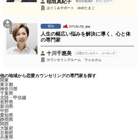
稲垣真紀子
教育研修講師・カウンセラー
はぐくみサポート ゆめたまご
2位
愛知
人生の幅広い悩みを解決に導く、心と体
の専門家
十川千惠美
心理カウンセラー、コーチング
カウンセリングルーム ウェルカム
他の地域から恋愛カウンセリングの専門家を探す
関東
東京都
神奈川県
千葉県
北陸・甲信越
長野県
新潟県
中部
愛知県
静岡県
関西
大阪府
京都府
兵庫県