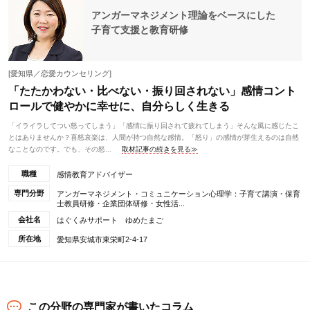
アンガーマネジメント理論をベースにした
子育て支援と教育研修
[愛知県／恋愛カウンセリング]
「たたかわない・比べない・振り回されない」感情コント
ロールで健やかに幸せに、自分らしく生きる
「イライラしてつい怒ってしまう」「感情に振り回されて疲れてしまう」そんな風に感じたこ
とはありませんか？喜怒哀楽は、人間が持つ自然な感情。「怒り」の感情が芽生えるのは自然
なことなのです。でも、その怒...
取材記事の続きを見る≫
職種
感情教育アドバイザー
専門分野
アンガーマネジメント・コミュニケーション心理学：子育て講演・保育
士教員研修・企業団体研修・女性活...
会社名
はぐくみサポート ゆめたまご
所在地
愛知県安城市東栄町2-4-17
この分野の専門家が書いたコラム