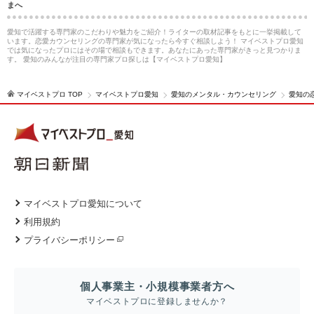
まへ
愛知で活躍する専門家のこだわりや魅力をご紹介！ライターの取材記事をもとに一挙掲載して
います。恋愛カウンセリングの専門家が気になったら今すぐ相談しよう！ マイベストプロ愛知
では気になったプロにはその場で相談もできます。あなたにあった専門家がきっと見つかりま
す。 愛知のみんなが注目の専門家プロ探しは【マイベストプロ愛知】
マイベストプロ TOP
マイベストプロ愛知
愛知のメンタル・カウンセリング
愛知の
マイベストプロ愛知について
利用規約
プライバシーポリシー
個人事業主・小規模事業者方へ
マイベストプロに登録しませんか？