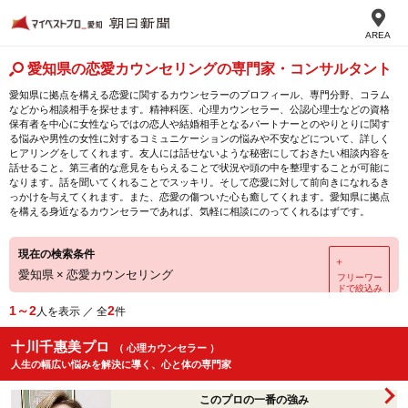
AREA
愛知県の恋愛カウンセリングの専門家・コンサルタント
愛知県に拠点を構える恋愛に関するカウンセラーのプロフィール、専門分野、コラム
などから相談相手を探せます。精神科医、心理カウンセラー、公認心理士などの資格
保有者を中心に女性ならではの恋人や結婚相手となるパートナーとのやりとりに関す
る悩みや男性の女性に対するコミュニケーションの悩みや不安などについて、詳しく
ヒアリングをしてくれます。友人には話せないような秘密にしておきたい相談内容を
話せること。第三者的な意見をもらえることで状況や頭の中を整理することが可能に
なります。話を聞いてくれることでスッキリ。そして恋愛に対して前向きになれるき
っかけを与えてくれます。また、恋愛の傷ついた心も癒してくれます。愛知県に拠点
を構える身近なるカウンセラーであれば、気軽に相談にのってくれるはずです。
現在の検索条件
＋
愛知県
×
恋愛カウンセリング
フリーワー
ドで絞込み
1～2
2
人を表示 ／ 全
件
十川千惠美プロ
（ 心理カウンセラー ）
人生の幅広い悩みを解決に導く、心と体の専門家
このプロの一番の強み