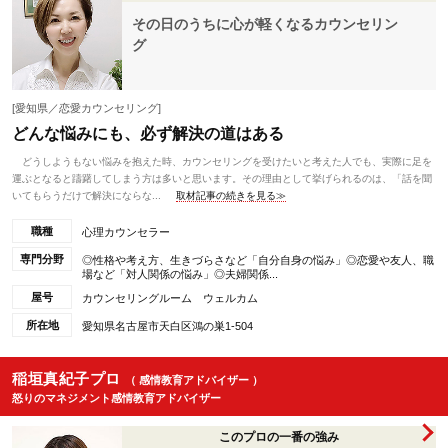
その日のうちに心が軽くなるカウンセリン
グ
[愛知県／恋愛カウンセリング]
どんな悩みにも、必ず解決の道はある
どうしようもない悩みを抱えた時、カウンセリングを受けたいと考えた人でも、実際に足を
運ぶとなると躊躇してしまう方は多いと思います。その理由として挙げられるのは、「話を聞
いてもらうだけで解決にならな...
取材記事の続きを見る≫
職種
心理カウンセラー
専門分野
◎性格や考え方、生きづらさなど「自分自身の悩み」◎恋愛や友人、職
場など「対人関係の悩み」◎夫婦関係...
屋号
カウンセリングルーム ウェルカム
所在地
愛知県名古屋市天白区鴻の巣1-504
稲垣真紀子プロ
（ 感情教育アドバイザー ）
怒りのマネジメント感情教育アドバイザー
このプロの一番の強み