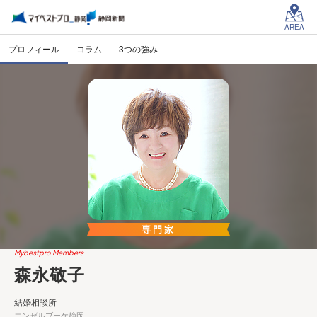
AREA
プロフィール
コラム
3つの強み
専門家
Mybestpro Members
森永敬子
結婚相談所
エンゼルブーケ静岡