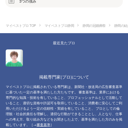
3つの強み
マイベストプロ TOP
マイベストプロ静岡
静岡の冠婚葬祭
静岡の結
最近見たプロ
掲載専門家(プロ)について
マイベストプロに掲載されている専門家は、新聞社・放送局の広告審査基準
に基づいた一定の基準を満たした方たちです。 審査基準は、業界における
専門的な知識・技術を有していること、プロフェッショナルとして活動して
いること、適切な資格や許認可を取得していること、消費者に安心してご利
用いただけるよう一定の信頼性・実績を有していること、 プロとしての倫
理観・社会的責任を理解し、適切な行動ができることとし、人となり、仕事
への考え方、取り組み方などをお聞きした上で、基準を満たした方のみを掲
載しています。［→
審査基準
］