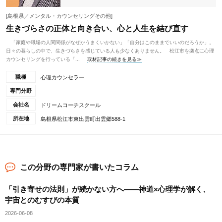
[島根県／メンタル・カウンセリングその他]
生きづらさの正体と向き合い、心と人生を結び直す
「家庭や職場の人間関係がなぜかうまくいかない」「自分はこのままでいいのだろうか」。
日々の暮らしの中で、生きづらさを感じている人も少なくありません。 松江市を拠点に心理
カウンセリングを行っている「...
取材記事の続きを見る≫
職種
心理カウンセラー
専門分野
会社名
ドリームコーチスクール
所在地
島根県松江市東出雲町出雲郷588-1
この分野の専門家が書いたコラム
「引き寄せの法則」が続かない方へ——神道×心理学が解く、
宇宙とのむすびの本質
2026-06-08