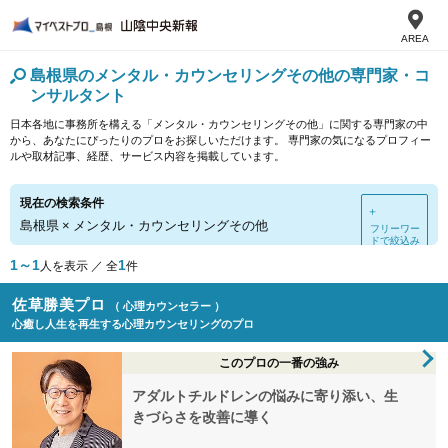
AREA
島根県のメンタル・カウンセリングその他の専門家・コ
ンサルタント
日本各地に事務所を構える「メンタル・カウンセリングその他」に関する専門家の中
から、あなたにぴったりのプロをお探しいただけます。 専門家の気になるプロフィー
ルや取材記事、経歴、サービス内容を掲載しています。
現在の検索条件
＋
島根県
×
メンタル・カウンセリングその他
フリーワー
ドで絞込み
1～1
1
人を表示 ／ 全
件
佐草勝美プロ
（ 心理カウンセラー ）
心癒し人生を再生する心理カウンセリングのプロ
このプロの一番の強み
アダルトチルドレンの悩みに寄り添い、生
きづらさを改善に導く