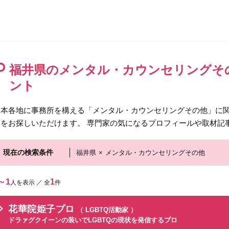
福井県のメンタル・カウンセリングそ
ント
日本各地に事務所を構える「メンタル・カウンセリングその他」に
ロをお探しいただけます。 専門家の気になるプロフィールや取材記
現在の検索条件
福井県
×
メンタル・カウンセリングその他
～1
1
人を表示 ／ 全
件
花華院姫子プロ
（ LGBTQ活動家 ）
ドラァグクイーンの装いでLGBTQの現状を発信するプロ