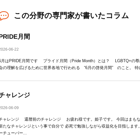
この分野の専門家が書いたコラム
PRIDE月間
2026-06-22
6月はPRIDE月間です プライド月間（Pride Month）とは？ LGBTQ
会の理解を広げるために世界各地で行われる “6月の啓発月間” のこと。 特に19
チャレンジ
2026-06-09
チャレンジ 還暦前のチャレンジ お疲れ様です。姫子です。 今回はまも
新たなチャレンジという事で自分で 必死で勉強しながら収益化を目指しま
ーチューバー...