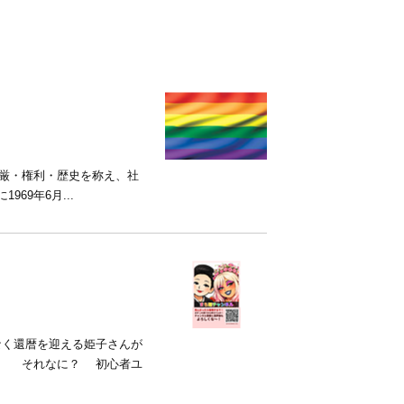
+の尊厳・権利・歴史を称え、社
69年6月...
なく還暦を迎える姫子さんが
す。 それなに？ 初心者ユ