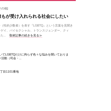
の他]
、誰もが受け入れられる社会にしたい
性的少数者）を表す『LGBTQ』という言葉を見聞き
、ゲイ、バイセクシャル、トランスジェンダー、クィ
...
取材記事の続きを見る≫
ついてLGBTQだけに拘らず色々な悩みを聞いておりま
活動（司会・...
丁目1101番地