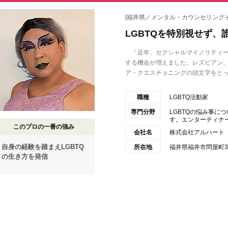
[福井県／メンタル・カウンセリングそ
LGBTQを特別視せず
「近年、セクシャルマイノリティー（
する機会が増えました。レズビアン
ア・クエスチョニングの頭文字をとった
職種
LGBTQ活動家
専門分野
LGBTQの悩み事に
す。エンターティナー
このプロの一番の強み
会社名
株式会社アルハート
自身の経験を踏まえLGBTQ
所在地
福井県福井市問屋町3
の生き方を発信