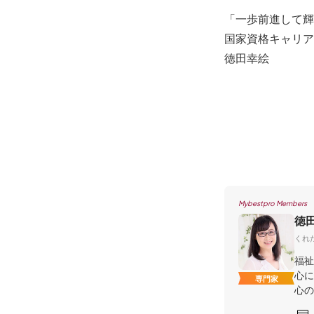
「一歩前進して輝
国家資格キャリア
徳田幸絵
Mybestpro Members
徳
くれた
福祉
心に
専門家
心の