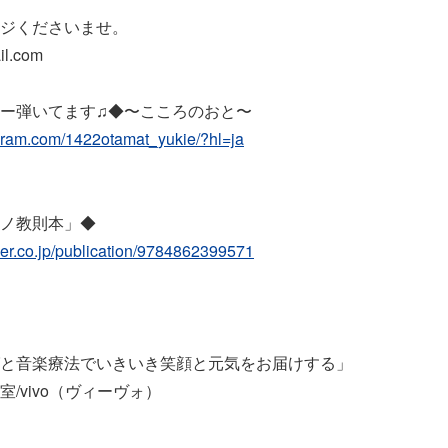
ジくださいませ。
l.com
ー弾いてます♫◆〜こころのおと〜
agram.com/1422otamat_yukie/?hl=ja
ノ教則本」◆
ager.co.jp/publication/9784862399571
と音楽療法でいきいき笑顔と元気をお届けする」
/vivo（ヴィーヴォ）