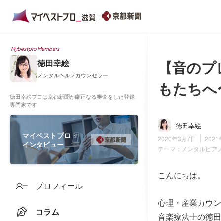
Mybestpro Members
【音のプ
徳田幸絵
メンタルヘルスカウンセラー
もたちへ
徳田幸絵プロは京都新聞が厳正なる審査をした登録
専門家です
徳田幸絵
マイベストプロ・
2020年3月7日
202
インタビュー
テーマ：
メンタルピア
こんにちは。
プロフィール
心理・産業カウン
コラム
音楽療法士の徳田