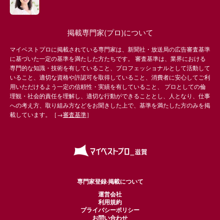
掲載専門家(プロ)について
マイベストプロに掲載されている専門家は、新聞社・放送局の広告審査基準
に基づいた一定の基準を満たした方たちです。 審査基準は、業界における
専門的な知識・技術を有していること、プロフェッショナルとして活動して
いること、適切な資格や許認可を取得していること、消費者に安心してご利
用いただけるよう一定の信頼性・実績を有していること、 プロとしての倫
理観・社会的責任を理解し、適切な行動ができることとし、人となり、仕事
への考え方、取り組み方などをお聞きした上で、基準を満たした方のみを掲
載しています。［→
審査基準
］
専門家登録·掲載について
運営会社
利用規約
プライバシーポリシー
お問い合わせ