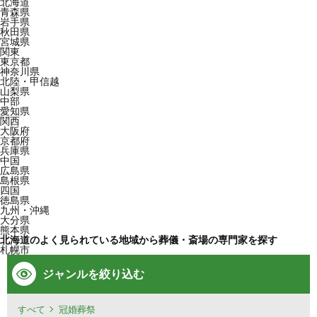
北海道
青森県
岩手県
秋田県
宮城県
関東
東京都
神奈川県
北陸・甲信越
山梨県
中部
愛知県
関西
大阪府
京都府
兵庫県
中国
広島県
島根県
四国
徳島県
九州・沖縄
大分県
熊本県
北海道のよく見られている地域から葬儀・斎場の専門家を探す
札幌市
ジャンルを絞り込む
すべて
冠婚葬祭