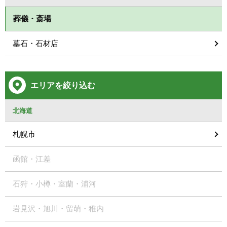
葬儀・斎場
墓石・石材店
エリアを絞り込む
北海道
札幌市
函館・江差
石狩・小樽・室蘭・浦河
岩見沢・旭川・留萌・稚内