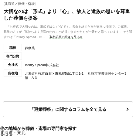
[北海道／葬儀・斎場]
大切なのは「形式」より「心」、故人と遺族の思いを尊重
した葬儀を提案
「お葬式で大切なのは、形式ではなく“心”です。天命を終えた方が旅立つ場面で、ご家族、
親族の方々が『気持ちよく見送れたね』と納得できるかたちが一番だと思っています」 そう話
すのは「Infinity Spread」の...
取材記事の続きを見る≫
職種
葬祭業
専門分野
会社名
Infinity Spread株式会社
所在地
北海道札幌市白石区東札幌5条1丁目1-1 札幌市産業振興センター3
階 A-3
「冠婚葬祭」に関するコラムを全て見る
他の地域から葬儀・斎場の専門家を探す
北海道・東北