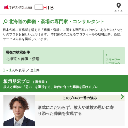
AREA
北海道の葬儀・斎場の専門家・コンサルタント
日本各地に事務所を構える「葬儀・斎場」に関する専門家の中から、あなたにぴった
りのプロをお探しいただけます。 専門家の気になるプロフィールや取材記事、経歴、
サービス内容を掲載しています。
現在の検索条件
＋
北海道
×
葬儀・斎場
フリーワー
ドで絞込み
1～1
1
人を表示 ／ 全
件
板垣朋宏プロ
（ 葬祭業 ）
故人と遺族の「思い」を重視する、時代に合った葬儀を届けるプロ
このプロの一番の強み
形式にこだわらず、故人や遺族の思いに寄
り添った葬儀を実現する