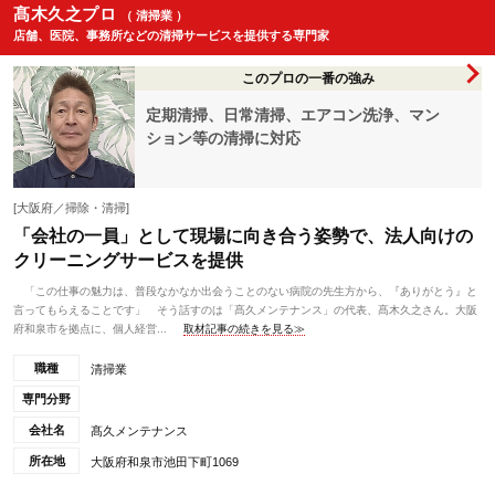
髙木久之プロ
（ 清掃業 ）
店舗、医院、事務所などの清掃サービスを提供する専門家
このプロの一番の強み
定期清掃、日常清掃、エアコン洗浄、マン
ション等の清掃に対応
[大阪府／掃除・清掃]
「会社の一員」として現場に向き合う姿勢で、法人向けの
クリーニングサービスを提供
「この仕事の魅力は、普段なかなか出会うことのない病院の先生方から、『ありがとう』と
言ってもらえることです」 そう話すのは「髙久メンテナンス」の代表、髙木久之さん。大阪
府和泉市を拠点に、個人経営...
取材記事の続きを見る≫
職種
清掃業
専門分野
会社名
髙久メンテナンス
所在地
大阪府和泉市池田下町1069