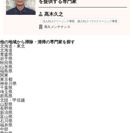
を提供する専門家
髙木久之
法人向けクリーニング事業、個人向けハウスクリーニング事業
髙久メンテナンス
他の地域から掃除・清掃の専門家を探す
北海道・東北
北海道
青森県
岩手県
秋田県
山形県
福島県
関東
東京都
神奈川県
千葉県
埼玉県
群馬県
北陸・甲信越
山梨県
長野県
新潟県
富山県
石川県
福井県
中部