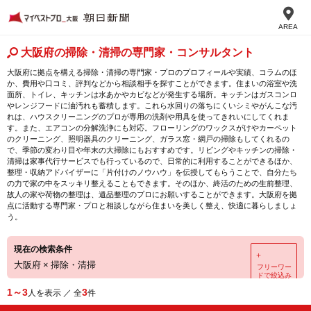
AREA
大阪府の掃除・清掃の専門家・コンサルタント
大阪府に拠点を構える掃除・清掃の専門家・プロのプロフィールや実績、コラムのほ
か、費用や口コミ、評判などから相談相手を探すことができます。住まいの浴室や洗
面所、トイレ、キッチンは水あかやカビなどが発生する場所。キッチンはガスコンロ
やレンジフードに油汚れも蓄積します。これら水回りの落ちにくいシミやがんこな汚
れは、ハウスクリーニングのプロが専用の洗剤や用具を使ってきれいにしてくれま
す。また、エアコンの分解洗浄にも対応。フローリングのワックスがけやカーペット
のクリーニング、照明器具のクリーニング、ガラス窓・網戸の掃除もしてくれるの
で、季節の変わり目や年末の大掃除にもおすすめです。リビングやキッチンの掃除・
清掃は家事代行サービスでも行っているので、日常的に利用することができるほか、
整理・収納アドバイザーに「片付けのノウハウ」を伝授してもらうことで、自分たち
の力で家の中をスッキリ整えることもできます。そのほか、終活のための生前整理、
故人の家や荷物の整理は、遺品整理のプロにお願いすることができます。大阪府を拠
点に活動する専門家・プロと相談しながら住まいを美しく整え、快適に暮らしましょ
う。
現在の検索条件
＋
大阪府
×
掃除・清掃
フリーワー
ドで絞込み
1～3
3
人を表示 ／ 全
件