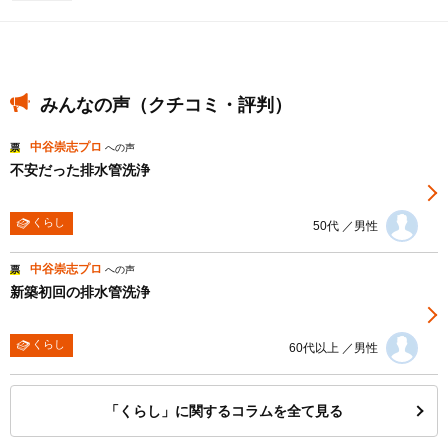
みんなの声（クチコミ・評判）
中谷崇志プロ
票
への声
不安だった排水管洗浄
くらし
50代 ／男性
中谷崇志プロ
票
への声
新築初回の排水管洗浄
くらし
60代以上 ／男性
「くらし」に関するコラムを全て見る