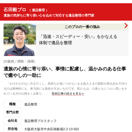
石田毅プロ
（ 遺品整理 ）
遺族の気持ちに寄り添い心を込めて対応する遺品整理の専門家
このプロの一番の強み
「迅速・スピーディー・安い」をかなえる
体制で遺品を整理
[大阪府／掃除・清掃]
遺族の心情に寄り添い、事情に配慮し、温かみのある仕事
で癒やしの一助に
「かけがえのない方を亡くし、気持ちが追いつかないまま故人さまの面影が残る品を片付け
るのは精神的にも、体力的にも負担が大きいものです。私たちは、心身ともにつらい思いをさ
れている方の心情をくみ取り、...
取材記事の続きを見る≫
職種
遺品整理
専門分野
会社名
遺品整理プロスタッフ
所在地
大阪府大阪市中央区南船場2-2-13-502