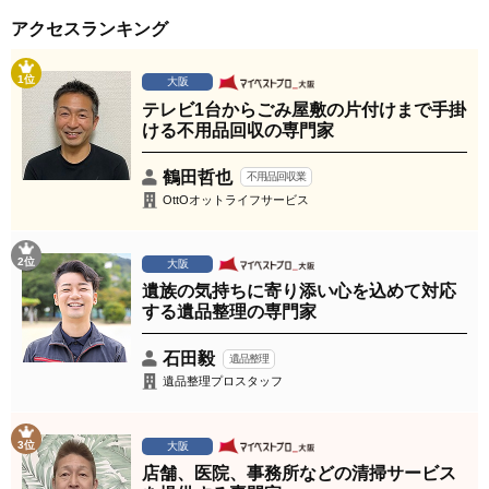
アクセスランキング
1位
大阪
テレビ1台からごみ屋敷の片付けまで手掛
ける不用品回収の専門家
鶴田哲也
不用品回収業
OttOオットライフサービス
2位
大阪
遺族の気持ちに寄り添い心を込めて対応
する遺品整理の専門家
石田毅
遺品整理
遺品整理プロスタッフ
3位
大阪
店舗、医院、事務所などの清掃サービス