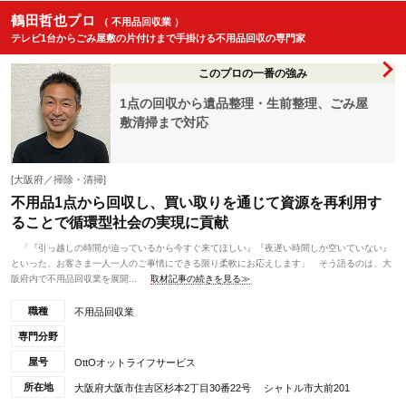
鶴田哲也プロ
（ 不用品回収業 ）
テレビ1台からごみ屋敷の片付けまで手掛ける不用品回収の専門家
このプロの一番の強み
1点の回収から遺品整理・生前整理、ごみ屋
敷清掃まで対応
[大阪府／掃除・清掃]
不用品1点から回収し、買い取りを通じて資源を再利用す
ることで循環型社会の実現に貢献
「『引っ越しの時間が迫っているから今すぐ来てほしい』『夜遅い時間しか空いていない』
といった、お客さま一人一人のご事情にできる限り柔軟にお応えします」 そう語るのは、大
阪府内で不用品回収業を展開...
取材記事の続きを見る≫
職種
不用品回収業
専門分野
屋号
OttOオットライフサービス
所在地
大阪府大阪市住吉区杉本2丁目30番22号 シャトル市大前201