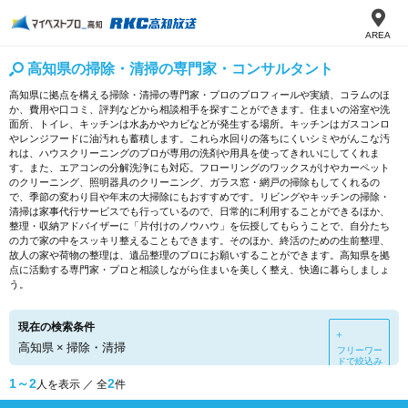
AREA
高知県の掃除・清掃の専門家・コンサルタント
高知県に拠点を構える掃除・清掃の専門家・プロのプロフィールや実績、コラムのほ
か、費用や口コミ、評判などから相談相手を探すことができます。住まいの浴室や洗
面所、トイレ、キッチンは水あかやカビなどが発生する場所。キッチンはガスコンロ
やレンジフードに油汚れも蓄積します。これら水回りの落ちにくいシミやがんこな汚
れは、ハウスクリーニングのプロが専用の洗剤や用具を使ってきれいにしてくれま
す。また、エアコンの分解洗浄にも対応。フローリングのワックスがけやカーペット
のクリーニング、照明器具のクリーニング、ガラス窓・網戸の掃除もしてくれるの
で、季節の変わり目や年末の大掃除にもおすすめです。リビングやキッチンの掃除・
清掃は家事代行サービスでも行っているので、日常的に利用することができるほか、
整理・収納アドバイザーに「片付けのノウハウ」を伝授してもらうことで、自分たち
の力で家の中をスッキリ整えることもできます。そのほか、終活のための生前整理、
故人の家や荷物の整理は、遺品整理のプロにお願いすることができます。高知県を拠
点に活動する専門家・プロと相談しながら住まいを美しく整え、快適に暮らしましょ
う。
現在の検索条件
＋
高知県
×
掃除・清掃
フリーワー
ドで絞込み
1～2
2
人を表示 ／ 全
件