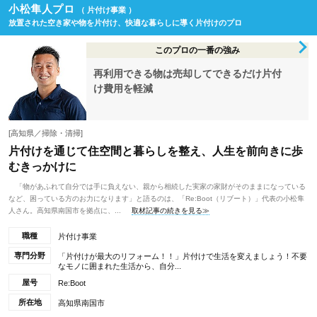
小松隼人プロ
（ 片付け事業 ）
放置された空き家や物を片付け、快適な暮らしに導く片付けのプロ
このプロの一番の強み
再利用できる物は売却してできるだけ片付
け費用を軽減
[高知県／掃除・清掃]
片付けを通じて住空間と暮らしを整え、人生を前向きに歩
むきっかけに
「物があふれて自分では手に負えない、親から相続した実家の家財がそのままになっている
など、困っている方のお力になります」と語るのは、「Re:Boot（リブート）」代表の小松隼
人さん。高知県南国市を拠点に、...
取材記事の続きを見る≫
職種
片付け事業
専門分野
「片付けが最大のリフォーム！！」片付けで生活を変えましょう！不要
なモノに囲まれた生活から、自分...
屋号
Re:Boot
所在地
高知県南国市