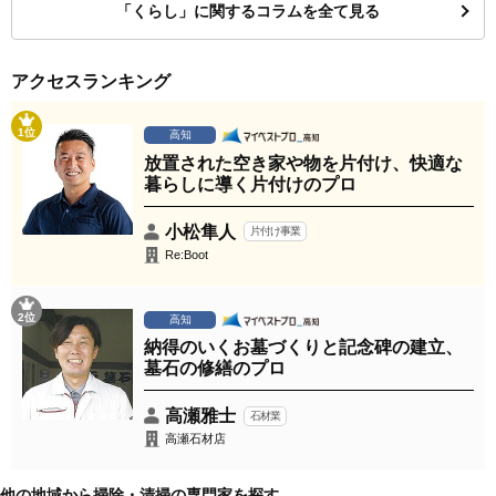
「くらし」に関するコラムを全て見る
アクセスランキング
1位
高知
放置された空き家や物を片付け、快適な
暮らしに導く片付けのプロ
小松隼人
片付け事業
Re:Boot
2位
高知
納得のいくお墓づくりと記念碑の建立、
墓石の修繕のプロ
高瀬雅士
石材業
高瀬石材店
他の地域から掃除・清掃の専門家を探す