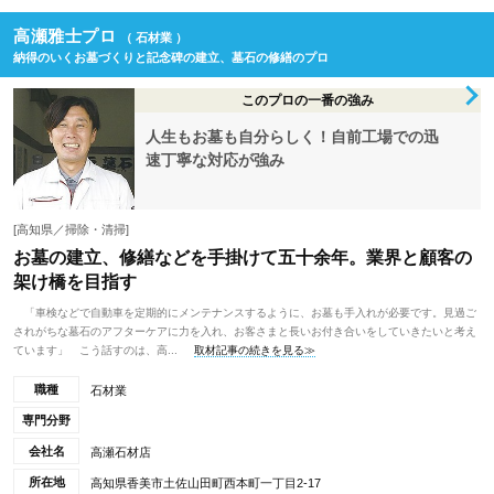
高瀬雅士プロ
（ 石材業 ）
納得のいくお墓づくりと記念碑の建立、墓石の修繕のプロ
このプロの一番の強み
人生もお墓も自分らしく！自前工場での迅
速丁寧な対応が強み
[高知県／掃除・清掃]
お墓の建立、修繕などを手掛けて五十余年。業界と顧客の
架け橋を目指す
「車検などで自動車を定期的にメンテナンスするように、お墓も手入れが必要です。見過ご
されがちな墓石のアフターケアに力を入れ、お客さまと長いお付き合いをしていきたいと考え
ています」 こう話すのは、高...
取材記事の続きを見る≫
職種
石材業
専門分野
会社名
高瀬石材店
所在地
高知県香美市土佐山田町西本町一丁目2-17