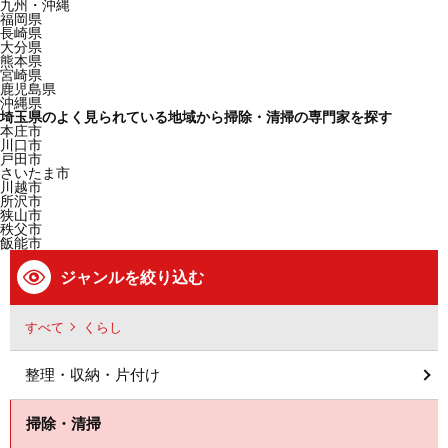
九州・沖縄
福岡県
長崎県
大分県
熊本県
宮崎県
鹿児島県
沖縄県
埼玉県のよく見られている地域から掃除・清掃の専門家を探す
本庄市
川口市
戸田市
さいたま市
川越市
所沢市
狭山市
秩父市
飯能市
ジャンルを絞り込む
すべて
くらし
整理・収納・片付け
掃除・清掃