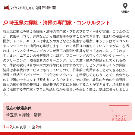
AREA
埼玉県の掃除・清掃の専門家・コンサルタント
埼玉県に拠点を構える掃除・清掃の専門家・プロのプロフィールや実績、コラムのほ
か、費用や口コミ、評判などから相談相手を探すことができます。住まいの浴室や洗
面所、トイレ、キッチンは水あかやカビなどが発生する場所。キッチンはガスコンロ
やレンジフードに油汚れも蓄積します。これら水回りの落ちにくいシミやがんこな汚
れは、ハウスクリーニングのプロが専用の洗剤や用具を使ってきれいにしてくれま
す。また、エアコンの分解洗浄にも対応。フローリングのワックスがけやカーペット
のクリーニング、照明器具のクリーニング、ガラス窓・網戸の掃除もしてくれるの
で、季節の変わり目や年末の大掃除にもおすすめです。リビングやキッチンの掃除・
清掃は家事代行サービスでも行っているので、日常的に利用することができるほか、
整理・収納アドバイザーに「片付けのノウハウ」を伝授してもらうことで、自分たち
の力で家の中をスッキリ整えることもできます。そのほか、終活のための生前整理、
故人の家や荷物の整理は、遺品整理のプロにお願いすることができます。埼玉県を拠
点に活動する専門家・プロと相談しながら住まいを美しく整え、快適に暮らしましょ
う。
現在の検索条件
＋
埼玉県
×
掃除・清掃
フリーワー
ドで絞込み
1～2
2
人を表示 ／ 全
件