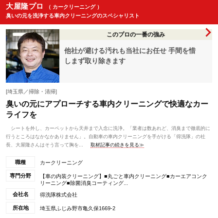
大屋隆プロ
（ カークリーニング ）
臭いの元を洗浄する車内クリーニングのスペシャリスト
このプロの一番の強み
他社が避ける汚れも当社にお任せ 手間を惜
しまず取り除きます
[埼玉県／掃除・清掃]
臭いの元にアプローチする車内クリーニングで快適なカー
ライフを
シートを外し、カーペットから天井まで入念に洗浄。「業者は数あれど、消臭まで徹底的に
行うところはなかなかありません」。自動車の車内クリーニングを手がける「得洗隊」の社
長、大屋隆さんはそう言って胸を...
取材記事の続きを見る≫
職種
カークリーニング
専門分野
【車の内装クリーニング】■丸ごと車内クリーニング■カーエアコンク
リーニング■除菌消臭コーティング...
会社名
得洗隊株式会社
所在地
埼玉県ふじみ野市亀久保1669-2