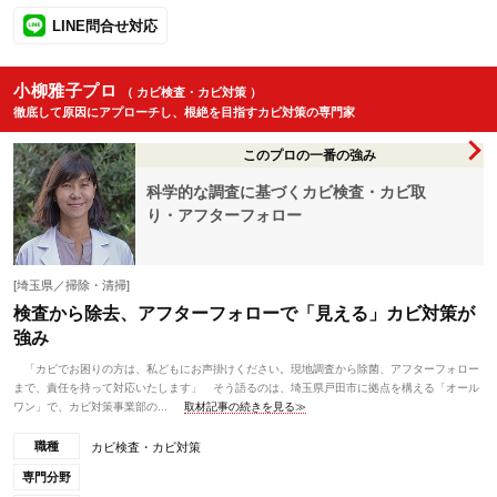
LINE問合せ対応
小柳雅子プロ
（ カビ検査・カビ対策 ）
徹底して原因にアプローチし、根絶を目指すカビ対策の専門家
このプロの一番の強み
科学的な調査に基づくカビ検査・カビ取
り・アフターフォロー
[埼玉県／掃除・清掃]
検査から除去、アフターフォローで「見える」カビ対策が
強み
「カビでお困りの方は、私どもにお声掛けください。現地調査から除菌、アフターフォロー
まで、責任を持って対応いたします」 そう語るのは、埼玉県戸田市に拠点を構える「オール
ワン」で、カビ対策事業部の...
取材記事の続きを見る≫
職種
カビ検査・カビ対策
専門分野