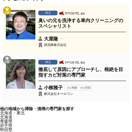
1位
埼玉
臭いの元を洗浄する車内クリーニングの
スペシャリスト
大屋隆
得洗隊株式会社
2位
埼玉
徹底して原因にアプローチし、根絶を目
指すカビ対策の専門家
小柳雅子
カビ検査・カビ対策
株式会社オールワン
他の地域から掃除・清掃の専門家を探す
北海道・東北
北海道
青森県
岩手県
秋田県