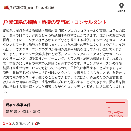
AREA
愛知県の掃除・清掃の専門家・コンサルタント
愛知県に拠点を構える掃除・清掃の専門家・プロのプロフィールや実績、コラムのほ
か、費用や口コミ、評判などから相談相手を探すことができます。住まいの浴室や洗
面所、トイレ、キッチンは水あかやカビなどが発生する場所。キッチンはガスコンロ
やレンジフードに油汚れも蓄積します。これら水回りの落ちにくいシミやがんこな汚
れは、ハウスクリーニングのプロが専用の洗剤や用具を使ってきれいにしてくれま
す。また、エアコンの分解洗浄にも対応。フローリングのワックスがけやカーペット
のクリーニング、照明器具のクリーニング、ガラス窓・網戸の掃除もしてくれるの
で、季節の変わり目や年末の大掃除にもおすすめです。リビングやキッチンの掃除・
清掃は家事代行サービスでも行っているので、日常的に利用することができるほか、
整理・収納アドバイザーに「片付けのノウハウ」を伝授してもらうことで、自分たち
の力で家の中をスッキリ整えることもできます。そのほか、終活のための生前整理、
故人の家や荷物の整理は、遺品整理のプロにお願いすることができます。愛知県を拠
点に活動する専門家・プロと相談しながら住まいを美しく整え、快適に暮らしましょ
う。
現在の検索条件
＋
愛知県
×
掃除・清掃
フリーワー
ドで絞込み
1～2
2
人を表示 ／ 全
件