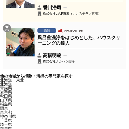
香川浩司
株式会社L.A.P東海（こころテラス東海）
2位
愛知
風呂釜洗浄をはじめとした、ハウスクリ
ーニングの達人
髙橋明範
株式会社タカハシ美掃
他の地域から掃除・清掃の専門家を探す
北海道・東北
北海道
青森県
岩手県
秋田県
山形県
福島県
関東
東京都
神奈川県
千葉県
埼玉県
群馬県