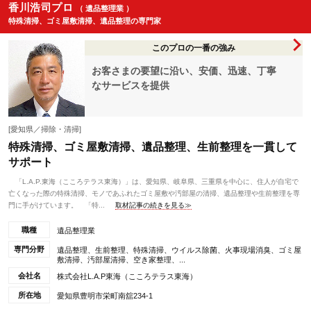
香川浩司プロ
（ 遺品整理業 ）
特殊清掃、ゴミ屋敷清掃、遺品整理の専門家
このプロの一番の強み
お客さまの要望に沿い、安価、迅速、丁寧
なサービスを提供
[愛知県／掃除・清掃]
特殊清掃、ゴミ屋敷清掃、遺品整理、生前整理を一貫して
サポート
「L.A.P.東海（こころテラス東海）」は、愛知県、岐阜県、三重県を中心に、住人が自宅で
亡くなった際の特殊清掃、モノであふれたゴミ屋敷や汚部屋の清掃、遺品整理や生前整理を専
門に手がけています。 「特...
取材記事の続きを見る≫
職種
遺品整理業
専門分野
遺品整理、生前整理、特殊清掃、ウイルス除菌、火事現場消臭、ゴミ屋
敷清掃、汚部屋清掃、空き家整理、...
会社名
株式会社L.A.P東海（こころテラス東海）
所在地
愛知県豊明市栄町南舘234-1