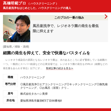
髙橋明範プロ
（ ハウスクリーニング ）
風呂釜洗浄をはじめとした、ハウスクリーニングの達人
このプロの一番の強み
風呂釜洗浄で、レジオネラ菌の発生を最低
限に抑えます
[愛知県／掃除・清掃]
細菌の発生を抑えて、安全で快適なバスタイムを
レジオネラ感染症の原因となるレジオネラ菌は、水のあるところに必ず繁殖している細菌の
一つ。一般的にスーパー銭湯などの公衆浴場では、レジオネラ菌の発生を25RLU（細菌などの
発生量をあらわす単位）以下にす...
取材記事の続きを見る≫
職種
ハウスクリーニング
専門分野
◎風呂釜洗浄◎エアコンクリーニング◎キッチンクリーニング◎換気扇
クリーニング、◎お風呂（浴室）クリ...
屋号
株式会社タカハシ美掃
所在地
愛知県津島市藤浪町5丁目66番地8