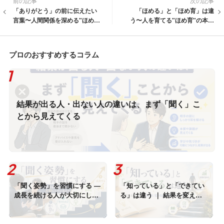
前の記事
次の記事
「ありがとう」の前に伝えたい
「ほめる」と「ほめ育」は違
言葉〜人間関係を深める"ほめ
う〜人を育てる"ほめ育"の本質
育"の習慣〜
とは〜
プロのおすすめするコラム
結果が出る人・出ない人の違いは、まず「聞く」こ
とから見えてくる
「聞く姿勢」を習慣にする ―
「知っている」と「できてい
成長を続ける人が大切にして
る」は違う ｜ 結果を変える
いること
のは習慣に変わるまでのトレ
ーニング