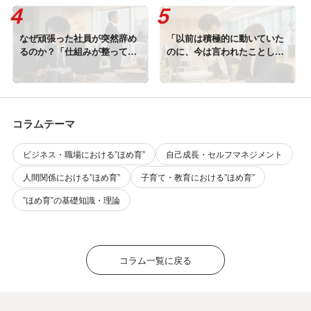
なぜ頑張った社員が突然辞め
「以前は積極的に動いていた
るのか？「仕組みが整ってい
のに、今は言われたことしか
ない職場」では離職は止まら
しない。」と感じたら読む記
ない
事｜やる気をなくした部下に
届くほめ育アプローチ
コラムテーマ
ビジネス・職場における”ほめ育”
自己成長・セルフマネジメント
人間関係における”ほめ育”
子育て・教育における”ほめ育”
”ほめ育”の基礎知識・理論
コラム一覧に戻る