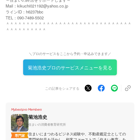
Mail：kikuchi021192@yahoo.co.jp
ラインID：h6237bbc
TEL：090-7489-5502
＾＾＾＾＾＾＾＾＾＾＾＾＾＾＾＾＾＾＾＾＾＾＾＾＾＾＾＾＾＾＾
＾＾＾＾＾＾＾＾＾＾
＼プロのサービスをここから予約・申込みできます／
菊池浩史プロのサービスメニューを見る
この記事をシェアする
Mybestpro Members
菊池浩史
住まいの消費者教育研究所
住まいにまつわるビジネス経験や、不動産鑑定士としての
専門家
専門的知見を活かし、顧客ファーストで「住まい教育」を