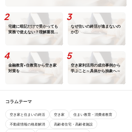
宅建に暗記だけで受かっても
なぜ住いの終活が進まないの
実務で使えない？理解重視の
か①
マンツーマン講座
金融教育×住教育から空き家
空き家利活用の成功事例から
対策を
学ぶこと～具体から抽象へ～
コラムテーマ
空き家と住まいの終活
空き家
住まい教育・消費者教育
不動産情報の格差解消
高齢者住宅・高齢者施設