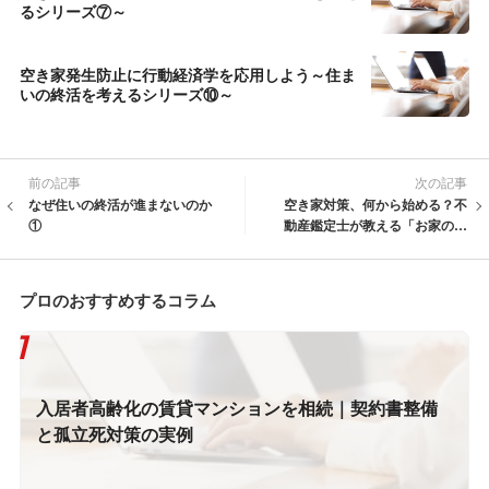
るシリーズ⑦～
空き家発生防止に行動経済学を応用しよう～住ま
いの終活を考えるシリーズ⑩～
前の記事
次の記事
なぜ住いの終活が進まないのか
空き家対策、何から始める？不
①
動産鑑定士が教える「お家のリ
レーノート」活用法
プロのおすすめするコラム
入居者高齢化の賃貸マンションを相続｜契約書整備
と孤立死対策の実例