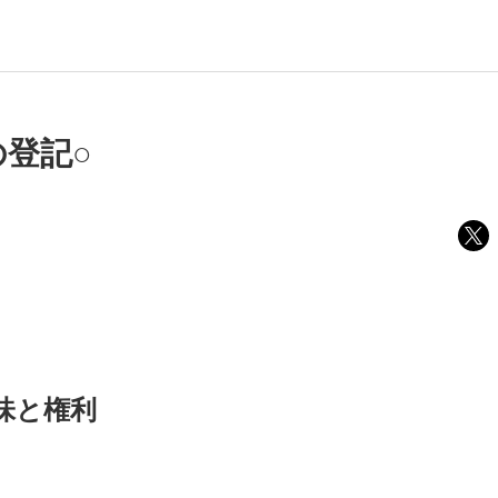
の登記○
味と権利