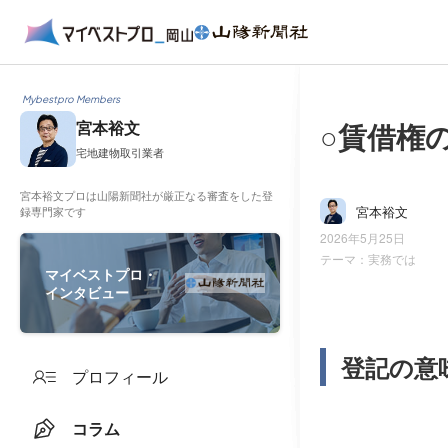
Mybestpro Members
○賃借権
宮本裕文
宅地建物取引業者
宮本裕文プロは山陽新聞社が厳正なる審査をした登
宮本裕文
録専門家です
2026年5月25日
テーマ：
実務では
マイベストプロ・
インタビュー
登記の意
プロフィール
コラム