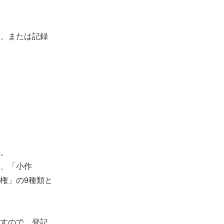
、または記録
。
、「小作
権」の9種類と
すので、登記