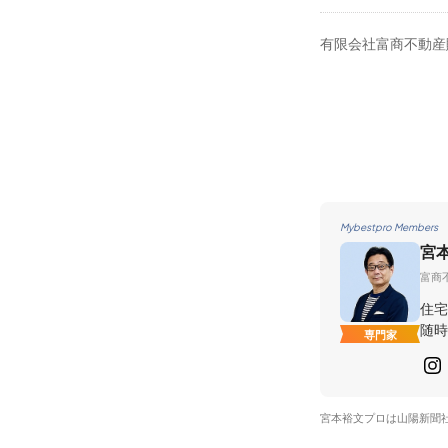
有限会社富商不動産
Mybestpro Members
宮
富商
住宅
随時
専門家
宮本裕文プロは山陽新聞