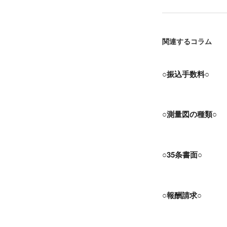
関連するコラム
○振込手数料○
○測量図の種類○
○35条書面○
○報酬請求○