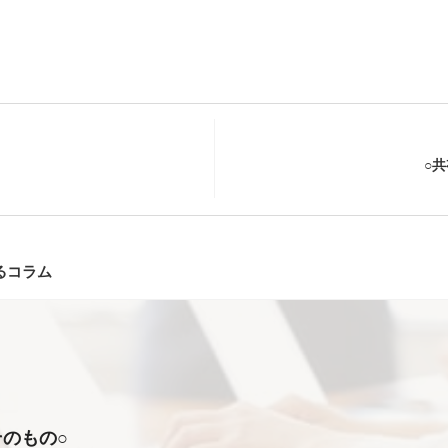
○
るコラム
そのもの○