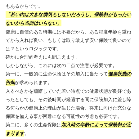
もあるからです。
「若い内は大きな病気もしないだろうし、保険料がもったい
ないから当面はいらない」
健康に自信のある時期には不要だから、ある程度年齢を重ね
てから入れば良い、もしくは取り敢えず安い保険で良いので
は？というロジックです。
確かに合理的考えにも聞こえます。
しかしながら、これには次の二点で注意が必要です。
第一に、一般的に生命保険はその加入に当たって
健康状態の
告知
が求められます。
入るべきかを躊躇していた若い時点での健康状態が良好であ
ったとしても、その後時間が経過する間に保険加入に差し障
る何らかの健康上の理由が生じた場合、将来に向けた充分な
保障を備える事が困難になる可能性の考慮も必要です。
第二に、多くの生命保険は
加入時の年齢によって保険料が定
まります
。