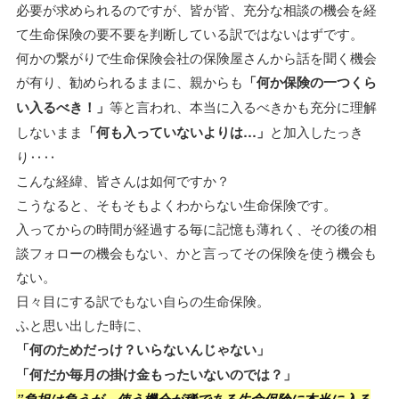
必要が求められるのですが、皆が皆、充分な相談の機会を経
て生命保険の要不要を判断している訳ではないはずです。
何かの繋がりで生命保険会社の保険屋さんから話を聞く機会
が有り、勧められるままに、親からも
「何か保険の一つくら
い入るべき！」
等と言われ、本当に入るべきかも充分に理解
しないまま
「何も入っていないよりは…」
と加入したっき
り‥‥
こんな経緯、皆さんは如何ですか？
こうなると、そもそもよくわからない生命保険です。
入ってからの時間が経過する毎に記憶も薄れく、その後の相
談フォローの機会もない、かと言ってその保険を使う機会も
ない。
日々目にする訳でもない自らの生命保険。
ふと思い出した時に、
「何のためだっけ？いらないんじゃない」
「何だか毎月の掛け金もったいないのでは？」