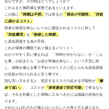
安心ですが、その間はどうでしょうか？
これもまた無防備な状態であるといえます。
この様に
「時期は不明」
では有るが
「発生の可能性」「対処
に掛かるコスト」
両者が無視出来ないレベルに懸念されるリスクに対して
「対処費用」
を
「勃発した時期」
に資金調達する為の手段。
これが保険の機能であり備えるメリット！
わかりやすく言い換えれば、「何時か分からない」が「こん
な事」が起きたら「お金が準備出来ない」という不安に対
し、保険を備える事で予めそのリスクに応じられる資金調達
の目処が付けられると言う事です。
別な言い方をすると、想定するリスクの起きる可能性が
「極
めて低い」
」、コストが
「保有資金で対応可能」
で有るなら
ば、それを対象とした保険に入るべきかには議論の余地があ
ります。
それならばわざわざ備えはいらないとの考え方も成り立ち、