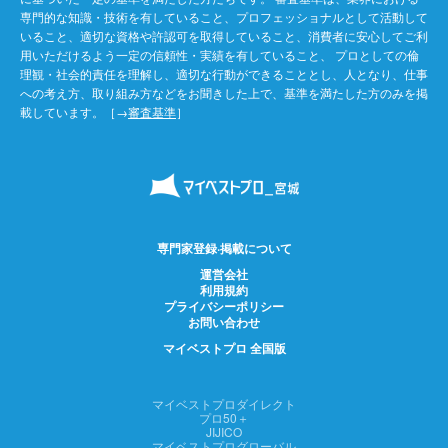
専門的な知識・技術を有していること、プロフェッショナルとして活動して
いること、適切な資格や許認可を取得していること、消費者に安心してご利
用いただけるよう一定の信頼性・実績を有していること、 プロとしての倫
理観・社会的責任を理解し、適切な行動ができることとし、人となり、仕事
への考え方、取り組み方などをお聞きした上で、基準を満たした方のみを掲
載しています。［→
審査基準
］
専門家登録·掲載について
運営会社
利用規約
プライバシーポリシー
お問い合わせ
マイベストプロ 全国版
マイベストプロダイレクト
プロ50＋
JIJICO
マイベストプログローバル