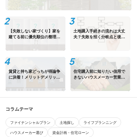
【失敗しない家づくり】家を
土地購入手続きの流れは大丈
建てる前に優先順位の整理か
夫？失敗を招く分岐点と後悔
ら始めよう
しない検討手順
賃貸と持ち家どっちが得論争
住宅購入前に知りたい信用で
に決着！メリットデメリット
きないハウスメーカー営業マ
を徹底比較
ンの見分け方
コラムテーマ
ファイナンシャルプラン
土地探し
ライフプランニング
ハウスメーカー選び
資金計画・住宅ローン