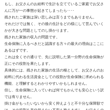
もし、お父さんのお給料で生計を立てているご家庭でお父さ
んに万が一の事態が起きてしまったら‥‥
残されたご家族は深い悲しみは言うまでもありません。
それだけでは無く、その後の生計をどの様にして営んでいく
かが大きな問題としてのし掛かります。
残された家族の収入の問題です。
生命保険に入るべきだと認識する方々の最大の理由はここに
あるはずです。
これは全くその通りで、先に説明した第一分野の生命保険が
正にその役割を果たします。
具体的には、残された家族の生活の糧として、お父さんのお
給料に代わる生活資金としての役割が生命保険に求められる
機能、と理解するとわかりやすいかもしれません。
但し、生命保険に入っていれば何でもかんでも安心という訳
では有りません。
掛け金がもったいないから安く抑えようと不十分な保障額で
は、その役割を充分担えない不安も抱えますし、お父さんの