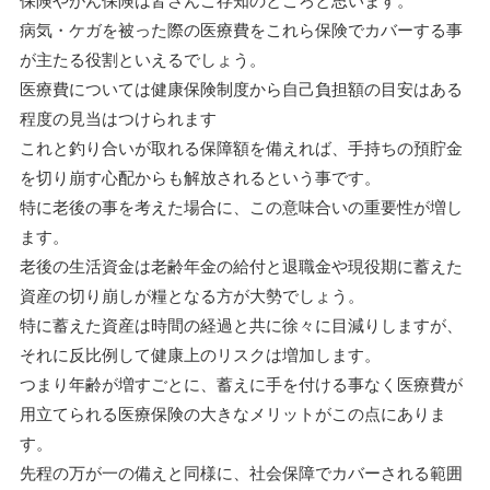
病気・ケガを被った際の医療費をこれら保険でカバーする事
が主たる役割といえるでしょう。
医療費については健康保険制度から自己負担額の目安はある
程度の見当はつけられます
これと釣り合いが取れる保障額を備えれば、手持ちの預貯金
を切り崩す心配からも解放されるという事です。
特に老後の事を考えた場合に、この意味合いの重要性が増し
ます。
老後の生活資金は老齢年金の給付と退職金や現役期に蓄えた
資産の切り崩しが糧となる方が大勢でしょう。
特に蓄えた資産は時間の経過と共に徐々に目減りしますが、
それに反比例して健康上のリスクは増加します。
つまり年齢が増すごとに、蓄えに手を付ける事なく医療費が
用立てられる医療保険の大きなメリットがこの点にありま
す。
先程の万が一の備えと同様に、社会保障でカバーされる範囲