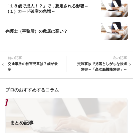
「１８歳で成人！？」で，想定される影響～
（１）カード破産の急増～
弁護士（事務所）の敷居は高い？
前の記事
次の記事
交通事故の被害児童は７歳が最
交通事故で見落としがちな後遺
多
障害～「高次脳機能障害」～
プロのおすすめするコラム
まとめ記事