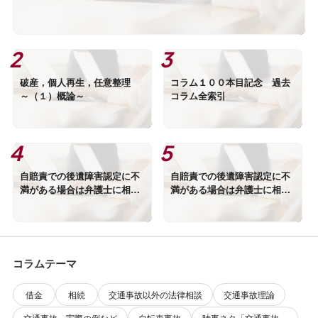
破産，個人再生，任意整理
コラム１００本目記念 過去
～（１）概論～
コラム全索引
自賠責での後遺障害認定に不
自賠責での後遺障害認定に不
満がある場合は弁護士に相談
満がある場合は弁護士に相談
を！（１）
を！（２）
コラムテーマ
借金
相続
交通事故以外の法律相談
交通事故理論
交通事故 実際の例など
自転車事故
時事ネタ「交通事故」