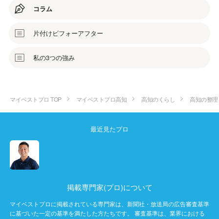
コラム
片付けビフォーアフター
私の3つの強み
マイベストプロ TOP
マイベストプロ高知
高知のくらし
高知の整理
最近見たプロ
掲載専門家(プロ)について
マイベストプロに掲載されている専門家は、新聞社・放送局の広告審査基準
に基づいた一定の基準を満たした方たちです。 審査基準は、業界における