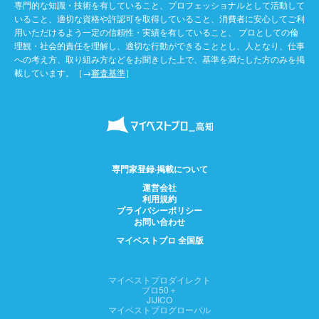
専門的な知識・技術を有していること、プロフェッショナルとして活動して
いること、適切な資格や許認可を取得していること、消費者に安心してご利
用いただけるよう一定の信頼性・実績を有していること、 プロとしての倫
理観・社会的責任を理解し、適切な行動ができることとし、人となり、仕事
への考え方、取り組み方などをお聞きした上で、基準を満たした方のみを掲
載しています。［→
審査基準
］
専門家登録·掲載について
運営会社
利用規約
プライバシーポリシー
お問い合わせ
マイベストプロ 全国版
マイベストプロダイレクト
プロ50＋
JIJICO
マイベストプログローバル