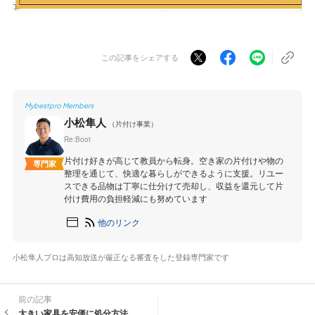
この記事をシェアする
Mybestpro Members
小松隼人
（片付け事業）
Re:Boot
片付け好きが高じて教員から転身。空き家の片付けや物の
専門家
整理を通じて、快適な暮らしができるように支援。リユー
スできる品物は丁寧に仕分けて売却し、収益を還元して片
付け費用の負担軽減にも努めています
他のリンク
小松隼人プロは高知放送が厳正なる審査をした登録専門家です
前の記事
大きい家具を安価に処分方法