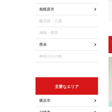
相模原市
横須賀・三浦
湘南・県西
県央
神奈川その他
主要なエリア
横浜市