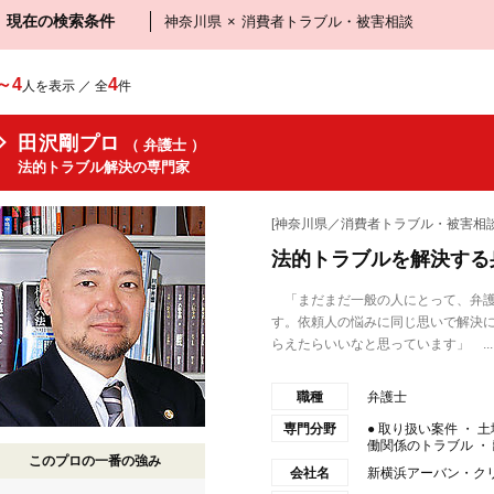
現在の検索条件
神奈川県
×
消費者トラブル・被害相談
～4
4
人を表示 ／ 全
件
田沢剛プロ
（ 弁護士 ）
法的トラブル解決の専門家
[神奈川県／消費者トラブル・被害相談
法的トラブルを解決する
「まだまだ一般の人にとって、弁護
す。依頼人の悩みに同じ思いで解決
らえたらいいなと思っています」 ...
職種
弁護士
専門分野
● 取り扱い案件 ・ 
働関係のトラブル ・ 離
このプロの一番の強み
会社名
新横浜アーバン・ク