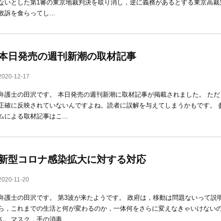
ないとした第1審の東京地裁判決を取り消し，逆に義務があるとする東京高裁
敗訴を食らってし...
本日発売の週刊新潮の取材記事
2020-12-17
弁護士の田沢です。 本日発売の週刊新潮に取材記事が掲載されました。 た
正確に反映されていないんですよね。読者に誤解を与えてしまうかもです。 
ムによる取材記事はこ...
新型コロナ感染拡大に対する対応
2020-11-20
弁護士の田沢です。 第3波が来たようです。 政府は，移動は問題ないって説
ら，これまでの生活と何が変わるのか，一体何をさらに変えなきゃいけない
ん。マスク，手の消毒...