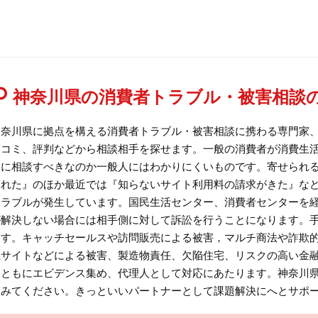
神奈川県の消費者トラブル・被害相談
神奈川県に拠点を構える消費者トラブル・被害相談に携わる専門家
口コミ、評判などから相談相手を探せます。一般の消費者が消費生
こに相談すべきなのか一般人にはわかりにくいものです。寄せられ
られた』のほか最近では『知らないサイト利用料の請求がきた』な
トラブルが発生しています。国民生活センター、消費者センターを
が解決しない場合には相手側に対して訴訟を行うことになります。
ます。キャッチセールスや訪問販売による被害，マルチ商法や詐欺
系サイトなどによる被害、製造物責任、欠陥住宅、リスクの高い金
とともにエビデンス集め、代理人として対応にあたります。神奈川
てみてください。きっといいパートナーとして課題解決にへとサポ