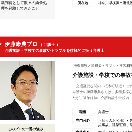
裁判官として数々の紛争処
所在地
神奈川県横浜市港北区新
理を経験してきたこと
伊藤康典プロ
（ 弁護士 ）
介護施設・学校での事故やトラブルを積極的に扱う弁護士
[神奈川県／消費者トラブル・被害相談
介護施設・学校での事故
交通至便な関内・桜木町駅近くにオ
弁護士の伊藤康典さんは、多種多様
たが、近年は特に介護施設や学校内...
職種
弁護士
専門分野
〈個人のお客様〉●
災事故、建築瑕疵、製造
このプロの一番の強み