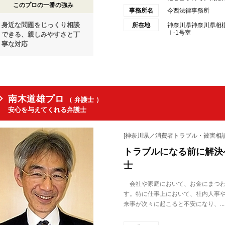
このプロの一番の強み
事務所名
今西法律事務所
身近な問題をじっくり相談
所在地
神奈川県神奈川県相
Ⅰ-1号室
できる、親しみやすさと丁
寧な対応
南木道雄プロ
（ 弁護士 ）
安心を与えてくれる弁護士
[神奈川県／消費者トラブル・被害相談
トラブルになる前に解決
士
会社や家庭において、お金にまつわ
す。特に仕事上において、社内人事
来事が次々に起こると不安になり、...