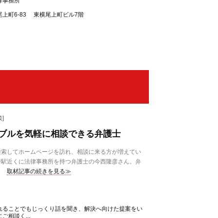
律事務所
上町6-83 東横尾上町ビル7階
]
ブルを気軽に相談できる弁護士
索してホームページを訪れ、相談に来る方が増えてい
野駅近くに法律事務所を持つ弁護士の今西隆彦さん。弁
取材記事の続きを見る≫
れることでもじっくり話を聞き、解決へ向けた提案をい
相談く...