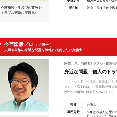
事務所名
横浜みなとみらい法
介護施設・学校での事故や
所在地
神奈川県横浜市中区尾
トラブル解決に実績あり！
今西隆彦プロ
（ 弁護士 ）
夫婦や家族の身近な問題を気軽に相談したい弁護士
[神奈川県／消費者トラブル・被害相談
身近な問題、個人のトラ
「ネットで『相模原 弁護士』と検
ます」と話すのは、小田急線相模大
護士への相談には敷居が高いイメー...
職種
弁護士
専門分野
些細な相談だと思わ
たしますので、気軽にご