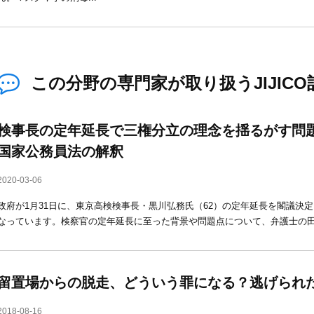
この分野の専門家が取り扱うJIJICO
検事長の定年延長で三権分立の理念を揺るがす問
国家公務員法の解釈
2020-03-06
政府が1月31日に、東京高検検事長・黒川弘務氏（62）の定年延長を閣議決
なっています。検察官の定年延長に至った背景や問題点について、弁護士の
留置場からの脱走、どういう罪になる？逃げられ
2018-08-16