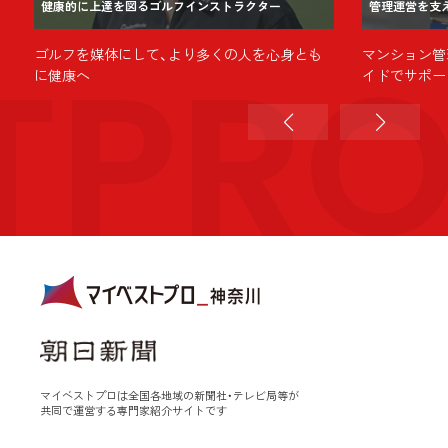
健康的に上達を図るゴルフインストラクター
管理運営を支
TPR
心
ゴルフを媒体にして、より多くの人を心身とも
マンション管
に健康へ
イドでサポー
マイベストプロは全国各地域の新聞社・テレビ局等が
共同で運営する専門家紹介サイトです