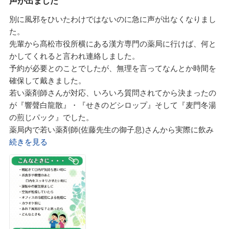
声が出ました
そして薬局サプリとして新聞や病院の待合室に置いていた健
当初、主治医より勧められていた血栓ができないようにする
康雑誌で読んだことのある『紅豆杉＝タキサス＝白豆杉』の
別に風邪をひいたわけではないのに急に声が出なくなりまし
という化学薬品は飲まないままで現在に至っています。
粒タイプでした。
た。
佐藤先生から薬剤師が言うと変だが出来るだけ薬はだらだら
これは1日3回、1回1包（6粒）を空腹時に服用しました。
先輩から髙松市役所横にある漢方専門の薬局に行けば、何と
飲まない方が安心安全、必要最小限・最短期間飲むために先
そして倦怠感の強い時や痛み、腫れの強い時には援軍として
かしてくれると言われ連絡しました。
ずは食養生、そして早寝早起きの実践、薬は漢方薬のような
『 バイオリンク503ドリンク』を飲みました。
予約が必要とのことでしたが、無理を言ってなんとか時間を
自然の恵みエキスを利用しなさいとの事。
確保して戴きました。
確かにそうだと思いました。
これらを服用し出して20日後の血液検査でCRP値が(1.26)か
若い薬剤師さんが対応、いろいろ質問されてから決まったの
すみれ漢方施薬院薬局さんは我が家の本当の「かかりつけ薬
ら(0.85)に下がっていたのに主人と二人でビックリしまし
が『響聲白龍散』・『せきのどシロップ』そして『麦門冬湯
局・かかりつけ薬剤師」だと思います。
た。
の煎じパック』でした。
最近では家内も1日2回、起床後と就寝前に冠元顆粒の「お湯
その後も徐々に下がり基準値内となっています。
薬局内で若い薬剤師(佐藤先生の御子息)さんから実際に飲み
割り」を飲んでいます。
そして最高は900近くあったMMP-3値も徐々に下がりはじめ
方を指導していただきました。
続きを見る
そして旅行やゴルフの時には牛黄清心元と律鼓心を二人で持
ました。
コップに『麦門冬湯の煎じパック(麦門冬湯を煎じた濃厚エキ
って行きます。
半年ほどしたらCRPも正常値内となりました。
スを1回分毎にアルミパックにしたもの)』を「お湯割り」に
もうすぐ歩き出す孫と元気に遊べるためにも、そして若い者
今ではゆっくりですが着替えとか家事も少し出来るようにな
してその中に『せきのどシロップ』を適量と『響聲白龍散』
に迷惑掛けない爺・婆になるためにもすみれ漢方施薬院薬局
り主治医の先生も少し驚かれていました。
1包を同時に混ぜます。
さんの推奨する漢方薬やサプリメントを利用したいと思いま
これを飲んでから暫くしていると、あれほど「かすれていた
す。
このような状態なので若先生は「紅豆杉」は1日2回にして様
声」が普通にでるようになりました。
子を見ましょうとのこと。
え、漢方ってこんなに早く効くのとびっくり。