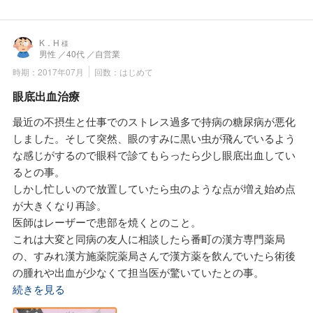
この様なことから熱中症が流行る時期に霊黄参を母の日と父
の日に送っています。
父母は痩せていて体重が少ないので佐藤先生は基本量の1日2
K．H
様
男性
／40代
／自営業
回、1回2カプセルではなく平素は1回1カプセルで良いよとの
時期：2017年07月
回数：はじめて
こと。
そして体調の悪いときには規定量と指導してくれています。
眼底出血治療
父母に佐藤先生は健康長寿のためには毎日の食事を見直して
最近の不摂生と仕事でのストレス過多で持病の糖尿病が悪化
とか、生活習慣の改善方法を霊黄参とか父母が漢方薬を発注
しました。そして突然、眼のすみに黒い虫が飛んでいるよう
する毎に手紙に書いてくれているそうです。
な感じがするので眼科で診てもらったら少し眼底出血してい
そう言えば子供の体調が悪い時に漢方薬を購入する毎に子供
るとの事。
の食事や生活習慣を詳しく聞かれました。
しかし忙しいので放置していたら虫のような点が増え始め点
佐藤先生も息子の薬剤師さんも事ある毎に石油から合成した
が大きくなり再診。
化学薬品、そして食品添加物入りの食材、酒精とかアルコー
医師はレーザーで患部を焼くとのこと。
ル添加の味噌や醤油、味醂は使わないようにと教えてくれま
これは大変と同病の友人に相談したら番町の漢方専門薬局
す。
の、すみれ漢方施薬院薬局さんで漢方薬を飲んでいたら術後
家内は子供の食事を見直そうと、佐藤先生がNHK文化センタ
の腫れや出血が少なくて担当医が驚いていたとの事。
ーで講義している講座に1年間通いました。
早速に、すみれ漢方施薬院薬局さんに電話したら管理薬剤師
続きを見る
今では佐藤先生からお墨付きを戴けるまで食のプロになって
は学校薬剤師として教室の空気検査に出かけているが、もう
います。