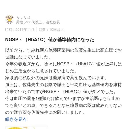
に勤務とかで、次回からは「処方せん」は若先生に持ってい
先生(御父さんに漢方薬で治して戴きましたので、口の中には
こうと思っています。若先生にお聞きしたら「処方せん」は
使用したくないので即、サメミロンエースを購入しました。
原則4日以内なら、どこの薬局へ持って行こうと患者さんの
1日3回を基本に歯ぐきに塗布していたら数日で赤く腫れてい
Ａ．Ａ
様
男性
／60代以上
／会社役員
勝手とか、知りませんでした。糖尿病と高血圧の管理もお願
たのが元に戻り漬物をしっかり噛んでも痛みが出ません。ス
いしました。「麦味参顆粒」、会社の経費で落とせるとか、
時期：2017年11月
回数：10回以上
クアレンの鎮痛作用はすごいなと感じましたし腫れも改善し
私のは水蛭(ヒル)エキスは動物性生薬ですが日本では健康食
てくれました。我が家の救急箱に今もサメミロンエースはあ
NGSP・（HbA1C）値が基準値内になった
品なので医療控除は無理とか、でも暑い夏だからこそ血管の
ります。すみれ漢方施薬院薬局さんは「処方せん」での「か
以前から、すみれ漢方施薬院薬局の佐藤先生には高血圧でお
大掃除のため秋までの三ヶ月は飲み続け、その後は植物性生
かりつけ薬局・薬剤師契約」だけではなく我が家の「かかり
世話になっていました。
薬配合の漢方薬にしようと思います。そして若先生が「当薬
つけ薬局・薬剤師」さんとして頼りにしています。本当に歯
今年の春過ぎから、徐々にNGSP・（HbA1C）値が上昇しは
局は医療保険が効く漢方薬は主治医の先生に相談して主治医
ぐきが腫れて痛いと食事が満足に食べられませんしイライラ
じめ主治医から注意されていました。
の先生が必要と認められたら「処方せん」を発行して戴い
して血圧は上がりました。私の健康維持の為に今はサメミロ
家系的に私以外の兄妹は糖尿病で薬を飲んでいます。
て」と言われ早速に主治医に相談したら診察後に「処方せ
ンエースの主成分をカプセルにしたサメミロンカプセルを毎
血圧は、佐藤先生のお陰で脈圧も平均血圧も基準値内を維持
ん」を発行して戴けました。私は就寝時に睡眠薬を飲んでい
食後に2カプセル飲んでいます。主人はサメミロンカプセル
出来ていたのですがNGSP・（HbA1C）値がダメでした。
たのですが、若先生が薬に頼ってはだめと言われ貧血も少し
を飲み出してからは胃薬が不要になりました。スクアレンっ
今は血圧の薬を1種類だけ飲んでいますが主治医はもう止め
あるので「東洋 加味帰脾湯」を教えてくれました。今は、
て素晴らしい自然の恵みだと感じました。
ても良いとの事、できることなら糖尿病の薬は飲みたくない
この「東洋 加味帰脾湯」を飲んで少しでも早く睡眠薬がい
ので漢方薬を佐藤先生にお願いしました。
らないようになるのが楽しみです。
佐藤先生は「クラシエ ウチダ八味丸M」は保険で飲めるの
続きを見る
で主治医の先生に相談してとのこと。