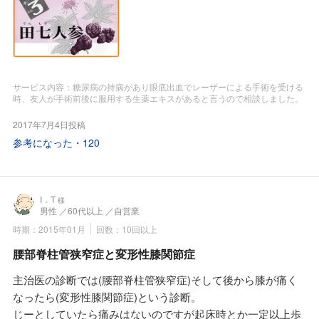
一人の薬剤師は勤務中とかで即、時間を打ち合わせて薬局に
私も最近は仕事が忙しい時には霊黄参をドリンク代わりに1
出向きました。
回2カプセルを朝夕に飲んでいます。
若い薬剤師さんでしたが毎月、東京へ漢方研修に出向いてい
カフェインやアルコール、合成ビタミン、白砂糖添加のドリ
るとか。
ンク剤より効果が体感出来ますし副作用の心配は不要です。
調剤薬局で修行後に今の薬局を継承されるようです。
子供のアトピー性皮膚炎はウソのように治癒でき喘息も最近
サービス内容：糖尿病の持病があり眼底出血でレーザーによる手術を受ける
病院での血液検査の結果とかお薬手帳を見せてから体調や生
時、友人が手術前後に服用する生薬エキスがあると言うので相談しました。
は発作もなくなりました。
活習慣、特に食事の内容をお話ししました。
ステロイド吸引剤を主治医より勧められましたが副作用が心
2017年7月4日投稿
毎食の内容について漢方的な指導を受けて今までの食事の内
配なので知人に漢方薬局として、すみれ漢方施薬院薬局さん
参考になった・
120
容が正しくなかった事を確認、そして今以上に「処方せん
を紹介してもらって幸いでした。
薬」が増えないための養生方を指導して戴きました。
父母・私達・子供と三代にわたって家族の健康維持に頼りに
そしてレーザー治療の日程が確認したら術前の10日間、そし
なる薬局・薬剤師さん達です。
て術後に主治医から水を呑んでもよいと許可が出た時から
I．T
様
父母達は、それまで多種多様な健康食品を通販や訪問販売で
男性
／60代以上
／自営業
「田七人参」を1日3回、1回1包を空腹時に服用するように言
購入していましたが、健康食品でも佐藤先生に相談していま
時期：2015年01月
回数：10回以上
われました。
す。
田七人参は世界四大人参の一つだそうです。
腰部脊柱管狭窄症と変形性膝関節症
佐藤先生は健康食品でも口から飲んで効果が期待出来るのな
田七人参の他には「朝鮮人参(白参と紅参がある)」・「西洋
らば医薬品同様に薬剤師の経験と知恵が必要ですし当薬局で
主治医の診断では(腰部脊柱管狭窄症)そして後から膝が痛く
人参」・「シベリア人参」だそうです。
も正しい健康食品も取り扱っていますと言ってくれていま
なったら(変形性膝関節症)という診断。
佐藤先生の話ですと田七人参は1つの生薬なのに「出血を止
す。
じーとしていたら痛みはないのですが起床時とか一定以上歩
める作用」と「血液の流れをスムーズにする」と言う相反す