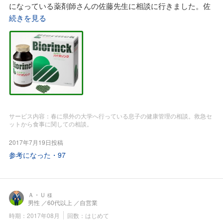
になっている薬剤師さんの佐藤先生に相談に行きました。佐
環を改善する事が一番に必要とか。
藤先生には息子が一人で生活開始するときに救急箱セットを
続きを見る
又、40歳過ぎているから活血化瘀とともにAGEs(終末糖化産
作って戴いたし受験勉強中にも先生曰く「頭のよくなる動物
物)対策の同時にとのこと。
性生薬」を教えて戴きました。佐藤先生の救急箱には漢方薬
佐藤先生からAGEs(終末糖化産物)について詳しく教えていた
や自然の恵みエキスが体調のイラストとと飲み方の冊子を付
だきました。
けてくれて、とても助かりました。今回、息子の心身の不調
漢方の言葉に「抗老防衰」があるとの事。
を相談したら佐藤先生から「薬よりも先ずは『正食』の実践
老化は自然の摂理ですが最近は「早老化(実年齢よりも早く老
が必要」と言われ奨められたのは「バイオリンク粒」でし
化する事)」が多いとの事、文明文化の進歩は便利だけれど気
た。バイオリンクは主人が糖尿病対策として「 バイオリンク
をつけないと人の心と身体は弱くなっていくらしいです。
BCEx顆粒」と「若蘇源」を毎食後に1包、それと漢方薬の
この早老化の一因に関係しているのがAGEs(終末糖化産物)だ
サービス内容：春に県外の大学へ行っている息子の健康管理の相談。救急セ
ットから食事に関しての相談。
「八味地黄丸」を奨められ半年ほど服用していたらNGSP・
そうです。
（HbA1C）値が基準値以下となりました。佐藤先生が息子の
漢方での活血化瘀はAGEs(終末糖化産物)減少にも効果がある
2017年7月19日投稿
ために薦められたのは「 バイオリンクBCEx顆粒」ではなく
らしいです。
参考になった・
97
「バイオリンク粒」、そして緊急時には「私の作った救急セ
その活血化瘀に役立つ動物性生薬には䗪蟲(シナゴキブリ)・
ット」を飲むときに「 バイオリンク503ドリンク」で飲むよ
水蛭(ヒル)・虻(アブ)・蚯蚓(ミミズ)があると佐藤先生。
うにとのことでした。バイオリンクの全ての製品に含まれて
いろいろ佐藤先生に日々の生活習慣や食事内容をお話しし、
Ａ・Ｕ
いるBCExエキスは身体を構成している60兆個の個々の細胞
様
お薬手帳に載っている「処方せん薬」についても詳しく説明
男性
／60代以上
／自営業
の中にある発電所のようなミトコンドリアを元気にする事が
して戴き推奨されたものは「婦宝当帰膠」と「水蛭(ヒル)エ
時期：2017年08月
回数：はじめて
できるとのこと。一人で生活しているので簡単には「味噌
キス粒」でした。