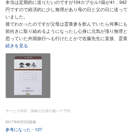
本当は定期的に送りたいのですが104カプセル1箱が41．942
す。毎年、年をかさねていくと、いろいろと心身に不快感が
円ですので経済的に少し無理があり母の日と父の日に送って
発生しますができるだけ化学薬品の世話にならないように先
いました。
ずは佐藤先生の言われる生活習慣、特に食生活の改善に漢方
後でわかったのですが父母は霊黄参を飲んでいたら何事にも
の知恵を役立てようと思います。来月からの佐藤先生のNHK
前向きに取り組めるようになったし心身に元気が漲り無理と
文化センターの漢方講座に出席したいと思います。これは孫
思っていた外国旅行へも行けたとかで佐藤先生に直接、霊黄
の皮膚疾患改善に正しい食事『正食』を取り入れたいからで
参を電話して送ってもらっているとか。
続きを見る
す。毎回、すみれ漢方施薬院薬局さんで『正食』の話と正し
父母は県外なのに病院の薬についても佐藤先生に相談してい
い食材の見分け方を聴いていますが、NHK文化センターでき
るとか。
ちんと基本から学んでみたいと思います。
処方せんを持参していないのに親身になって相談を受けてく
れるとかで喜んでいます。
ある時、歯科で処方された薬が内科で処方されている薬との
相性が悪いとかで佐藤先生から歯科の先生に連絡して薬を変
更して戴いたとか、ありがたい事です。
一度、母が冷房の効いている部屋の中なのに気分が悪くなり
父が留守だったので佐藤先生に電話して体調を話したら、そ
サービス内容：高齢の父母の夏バテ予防
れはもしかしたら熱中症かも、手元にある漢方薬(牛黄清心
2017年6月5日投稿
元)と霊黄参を麦味参顆粒の「お湯割り」で飲んでと言われて
参考になった・
127
実行したら、暫くして元気になれたとか。