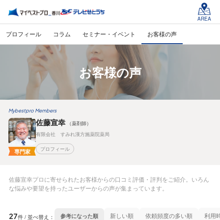
AREA
プロフィール
コラム
セミナー・イベント
お客様の声
お客様の声
Mybestpro Members
佐藤宣幸
（薬剤師）
有限会社 すみれ漢方施薬院薬局
プロフィール
専門家
佐藤宣幸プロに寄せられたお客様からの口コミ評価・評判をご紹介。いろん
な悩みや要望を持ったユーザーからの声が集まっています。
27
新しい順
依頼頻度の多い順
利用
参考になった順
件 / 並べ替え：