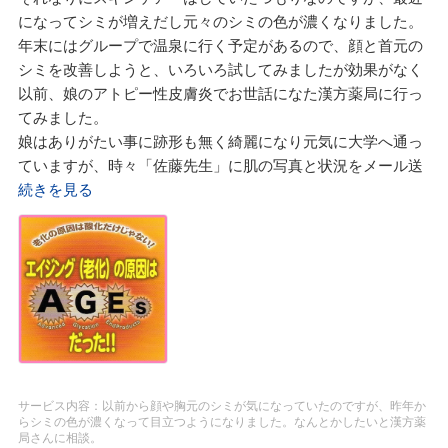
方施薬院薬局さんから奨められたのは全額自己負担ですが、
になってシミが増えだし元々のシミの色が濃くなりました。
主人に内緒で買っていた高級化粧品よりは安価でした。東
年末にはグループで温泉に行く予定があるので、顔と首元の
洋 桂枝茯苓丸同様に飲み出して三ヶ月ほどしたら肌に瑞々
シミを改善しようと、いろいろ試してみましたが効果がなく
しさが漲りだし主人も「最近、きれいになったな。肌に張り
以前、娘のアトピー性皮膚炎でお世話になた漢方薬局に行っ
があるぞ」と言ってくれました。意外だったのは陰部の乾燥
てみました。
感までが快適になったのです。婦人科でホルモン剤を飲んだ
娘はありがたい事に跡形も無く綺麗になり元気に大学へ通っ
り外用軟膏を使用していましたが改善されなかったのに漢方
ていますが、時々「佐藤先生」に肌の写真と状況をメール送
薬と自然の恵みエキスで肌だけでは無く他の事も快適になり
信してアドバイスをいただいているようです。
続きを見る
ました。当初はカエルの輸卵管とか亀とかスッポンとかで少
今回は私が相談に行きました。
し不安でしたが、すみれ漢方施薬院薬局の佐藤先生の説明を
健康相談の予約を知れたとき、来局時には娘の時と同様に先
聞いて決心しました。東洋の桂枝茯苓丸以外は健康食品でし
週の食事内容を書いた物とお薬手帳と血液検査値を持参する
たが薬局の薬剤師さんが説明してくれたので安心して飲みま
ようにとの事でした。
した。最近ではきれいになって私を見た主人のお母さんが飲
娘も私も甘い物が大好き、思っていたように赤色で食べては
みたいとのことで、一緒にカエルの輸卵管と亀とスッポンの
いけないものに線をひいてくれました。
エキスをスタート。義母の漢方薬は佐藤先生のお薦めで東洋
チョコレート・チーズケーキ・乳製品・先生曰く「アヤシイ
の桂枝茯苓丸ではなく東洋の薏苡仁湯を飲んでいます。これ
乳酸菌」・L-アスコルビン酸入りの飲み物・栄養ドリンクな
は長年のリウマチ対策とか。この東洋の薏苡仁湯も保険が効
どです。
サービス内容：以前から顔や胸元のシミが気になっていたのですが、昨年か
くので、1割負担で飲めています。首の周りに出来ていた小
らシミの色が濃くなって目立つようになりました。なんとかしたいと漢方薬
特に朝食は手抜き厳禁でした。
局さんに相談。
さなイボが少しずつ消えて行っています。これはハトムギの