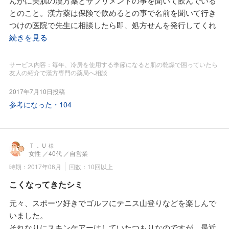
んかに美肌の漢方薬とサプリメントの事を聞いて飲んでいる
佐藤先生は飲酒しないそうですが親父さんの薬剤師は酒を呑
とのこと。漢方薬は保険で飲めるとの事で名前を聞いて行き
まれるとか、そのためか佐藤先生よりも「酒」の話になると
つけの医院で先生に相談したら即、処方せんを発行してくれ
まず、田七人参そしてスクアレン＝サメミロンカプセルの話
たので、その日に、すみれ漢方施薬院薬局さんに持って行き
続きを見る
になります。
漢方薬を飲みはじめたのと事。でも漢方薬は一人一人の体質
ちなみにビールは麦芽100％のタイプですからエビスとモル
や状態によって方剤が異なるそうです。まずは、すみれ漢方
サービス内容：毎年、冷房を使用する季節になると肌の乾燥で困っていたら
ツそしてハートランドを勧められ、日本酒は米と米麹の純米
友人の紹介で漢方専門の薬局へ相談
施薬院薬局さんに相談日を予約して当日、薬局へ行きまし
酒を勧められます。
た。毎日の食事内容とか服用している処方せん薬や市販薬、
2017年7月10日投稿
正しい田七人参、そしてスクアレン、これからも飲みます。
そしてサプリメントの事などを細かく質問されました。これ
参考になった・
104
だけで1時間以上かかりましたが大変役立ちました。そして
佐藤先生に奨められたのは「東洋 桂枝茯苓丸」、これは保
険で飲めるとのことで主治医に相談。そして「東洋 桂枝茯
Ｔ．Ｕ
苓丸」を飲み出して一番に効果が体感出来たのは長年の「肩
様
女性
／40代
／自営業
こり」が楽になったこと、そして三ヶ月ほどで首元のシミが
時期：2017年06月
回数：10回以上
薄くなったことです。そして問題の肌の乾燥についてはロウ
こくなってきたシミ
ソクのロウの部分が実年齢よりも早く老化しているとのこと
でロウソクのロウを増やす自然の恵みエキスという「カエル
元々、スポーツ好きでゴルフにテニス山登りなどを楽しんで
の輸卵管エキス」と「亀とスッポン」のエキスを奨められま
いました。
した。処方せんで飲める漢方薬は3割負担ですが、すみれ漢
それなりにスキンケアーはしていたつもりなのですが、最近