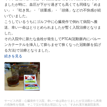
ましたが時に、血圧が下がり過ぎても高くても同様な「めま
値内となりました。
い」・「吐き気」・「頭重感」・「頭痛」などの不快感が続
兄妹にも勧めています。
いていました。
佐藤先生は「糖尿病は痛くも痒くもない疾患ですが放置して
こうしているうちにゴルフ中に心臓発作で倒れて病院へ搬
いると発生する合併症が怖い疾患」と毎回言われます。
送、幸い一命はとりとめられましたが暫く入院治療となりま
一番はeGFR（推算糸球体濾過量）値がどんどん下がってき
した。
て最後は「透析センター」行きとか。
その入院中に新たな血栓が発生してPTCA(冠動脈内にバルー
透析を受けるためには腕の静脈と動脈を接合して器具が取り
ンカテーテルを挿入して膨らませて狭くなった冠動脈を拡げ
付けられるとか、思うだけでも怖いです。
る方法)で治療となりました。
毎回、主治医の先生が実施してくれる血液検査、結果を佐藤
入院中の事でよかったと思っていたら主治医より、これから
続きを見る
先生に見て戴いて説明を受けます。
も血栓の出来るリスクは高いと宣告。
ありがたい事にeGFR（推算糸球体濾過量）と65あります
血栓を予防する薬の説明を受けましたが、思う以上に副作用
が、60以下にならないために最近ではスクアレン製剤を追加
があるので心配でした。
して飲んでいます。
そこで思いだしたのが父が生前、同じような病気で漢方薬を
だしてもらっていた、薬局の「すみれ漢方施薬院薬局」さ
ん。
ここも先代は亡くなられ御子息さんとお孫さん夫婦が薬剤師
サービス内容：心臓発作で入院、幸い一命は助かりましたが主治医から再発
として薬局を継承されていました。
の危険性を指摘、そこで父が生前お世話になった「すみれ漢方施薬院薬局」