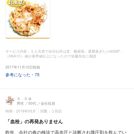
早速に主治医に相談したら即日「処方せん」が発行されたの
で、すみれ漢方施薬院薬局へ持参。
処方せんは佐藤先生の御子息さんが専任で調剤されているの
で詳しく服薬指導をして戴きました。
御子息さんも佐藤先生のあとを継がれて漢方専門薬剤師を目
指すとかで先月は中国の武漢まで漢方研修に行かれたり毎
月、漢方研修のために東京へ出張して中医師(漢方が専門の医
サービス内容：５人兄弟で自分以外は皆、糖尿病。還暦過ぎたらNGSP・
師とか)の講義に参加しています。
（HbA1C）値が基準値以上になったので佐藤先生に相談
このウチダ八味丸Mを毎食後に20粒飲んでいたら昨年は靴下
2017年11月10日投稿
をはいて電気毛布が必要だったのに今年は素足で快眠出来て
参考になった・
75
いるのと下肢が強くなったようです。
問題はNGSP・（HbA1C）値の上昇。
すみれ漢方施薬院薬局さんは「保険が効く漢方薬は主治医の
先生に相談して」と言われ最適な漢方薬を教えてくれます。
Ｓ．Ｓ
様
男性
／50代
／会社役員
そして保険が効かない動物性生薬配合の漢方薬とか漢方サプ
リメントを奨めてくれます。
時期：2018年03月
回数：２回目
私の糖尿病対策ではウチダ八味丸M、そして北蟲草という培
「血栓」の再発ありません
養冬蟲夏草のエキス配合の漢方サプリを奨めてくれました。
昨年、会社の春の検診で高血圧と診断され降圧剤を飲んでい
これらを同時に服用していたらNGSP・（HbA1C）値が基準