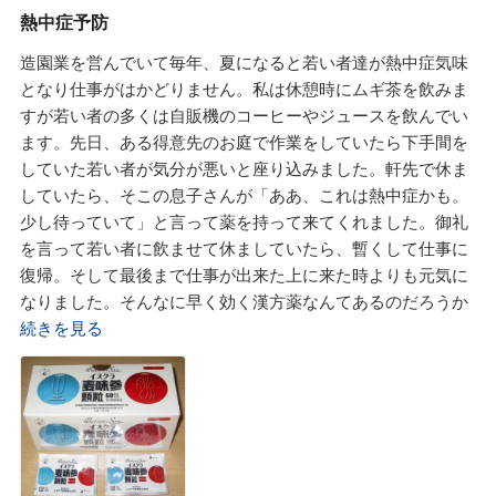
熱中症予防
汁・御飯・糠漬け」のような『正食』は維持出来ないから出
婦宝当帰膠は血液の量を増やし、血液循環を促進する歴史の
来るだけ自炊をしながら毎食後に「バイオリンク粒」を10粒
ある漢方薬です。
造園業を営んでいて毎年、夏になると若い者達が熱中症気味
～15粒程度飲んだに『正食』維持に期待ができるとのこと。
これは娘がアトピー性皮膚疾患の改善する時に飲んでいまし
となり仕事がはかどりません。私は休憩時にムギ茶を飲みま
主人が「 バイオリンクBCEx顆粒」を飲んでいて本当に元気
たし今も定期的に『正食』の礎になると言う『バイオリンク
すが若い者の多くは自販機のコーヒーやジュースを飲んでい
になれたので迷わず佐藤先生から「バイオリンク粒」を息子
粒』と一緒に、すみれ漢方施薬院薬局さんから県外の娘に送
ます。先日、ある得意先のお庭で作業をしていたら下手間を
に送って戴きました。佐藤先生の奥様から個人で息子さんに
って戴いています。
していた若い者が気分が悪いと座り込みました。軒先で休ま
荷物を送ったら高いから、バイオリンク粒を送るときに息子
今回、私も腸管デトックス(解毒)にも役立つ葉緑素と食物繊
していたら、そこの息子さんが「ああ、これは熱中症かも。
さんへ送るモノがあれけばウチから一緒に送ってあげますよ
維が他の成分といっしょになっているバイオリンク粒を飲み
少し待っていて」と言って薬を持って来てくれました。御礼
と言われました。お言葉に甘えて「バイオリンク粒」を送っ
はじめました。
を言って若い者に飲ませて休ましていたら、暫くして仕事に
て戴くときに自家製の漬物とかソーメンなどを一緒に送って
水蛭(ヒル)エキスは粒ですが、やっぱり水蛭(ヒル)と聞いて少
復帰。そして最後まで仕事が出来た上に来た時よりも元気に
戴いています。夏バテで動けないときには救急箱に「夏バ
し不安でしたが1回に2粒でいいのと味や匂いに不快感がない
なりました。そんなに早く効く漢方薬なんてあるのだろうか
テ」と書かれていた漢方薬を送っていた「 バイオリンク503
ので婦宝当帰膠の「お湯割り」で飲みました。
と思い息子さんに薬の事を尋ねたら、その息子さんは大学で
続きを見る
ドリンク」で飲んだら次の日は元気に大学へ行けたとのこ
当初の効き目は身体が温まる以外には感じませんでしたが最
ラクビーをしているのだがスタミナ不足で困った時、祖母の
と。息子は困ったら佐藤先生にメールを送っているようで
近になって首回りと頬のシミが薄くなっているのにビック
方が「処方せん」を持って行っていて調剤してもらいながら
す。息子は佐藤先生の言われることは真面目に護っているよ
リ。
早く元気になるために、その薬局で奨められた漢方薬を飲ん
うです。前回、様子を見に行ったら台所に積み上げられてい
主人からも「綺麗になったね」と言われ夏休みで帰省した娘
でだら調子がよくなり今では病院の薬が1つ飲まなくてよく
たカフェイン入りの栄養ドリンクとかエナジードリンク、清
からは「シミ、どうしたの」と聞かれました。
なったとか。その薬局が、市役所横にある「すみれ漢方施薬
涼飲料水は全くなくて麦茶のパックが捨てられていました。
高い高いた美白クリームをネットで買っていたけれど効果は
院薬局」さんとか。そこで紹介され飲んだ漢方薬が今回戴い