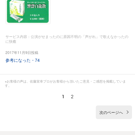
私としては今、服用しています免疫抑制剤・ステロイド(副腎
若い薬剤師さんから、今回は急迫症状でしたので3種類を
皮質ホルモン)剤、これらの薬の効き方と同時に副作用のこと
「お湯割り」で服用戴きましたが、症状が完全に回復するま
も若先生から詳しく説明を受けましたので、一日でも早く減
では、このように服用しながらあとは「響聲白龍散」を練習
量、そして服用中止したいです。
前後に服用するように言われました。
先輩に話したら、以前には響聲白龍散は無かったとのこと。
サービス内容：公演がせまったのに原因不明の「声がれ」で歌えなかったの
に快癒
実は私の母も同じ病気で最期は病気では無く薬の副作用で亡
次回にお訊きしたら新製品とか。
くなったとだと未だに思っています。
それ以来、私のバックには響聲白龍散が数包治まっていま
2017年11月9日投稿
最近は県外に嫁いでいる妹が同じ病気のようで薬をたくさん
す。
参考になった・
74
飲みはじめました。
東京の声楽科で修学している娘にも同じセットを佐藤先生か
専業主婦ですが孫達に囲まれ育児の応援で私より動いていま
ら送って戴きました。
す。
添加物だらけのトローチは使いたくないのですが声がれした
※お客様の声は、佐藤宣幸プロがお客様から頂いたご意見・ご感想を掲載していま
妹にお薬手帳と血液検査値を送ってもらい佐藤先生に見せた
ら時々使っていました。
す。
ら先ず『紅豆杉』、そしてAST(GOT)・ALT(GPT)・γ-GTP値
この響聲白龍散は生薬だけのエキスとか。
1
2
が悪いのでスクアレンカプセルと併用するようにとの事でし
安心安全です。
たのですみれ漢方施薬院薬局さんから妹宅に送って戴きまし
次のページへ
た。
若先生が送料と代引手数料は不要との事で妹が喜んでいまし
た。