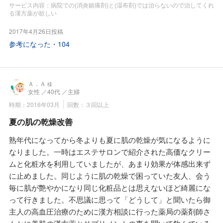
行く先々の病院でCT検査を受けていたのです。
佐藤先生は「処方せん薬」の知識も豊富で、今は主治医が発
サービス内容：病院での(消炎鎮痛剤)と(湿布剤)では治らないので治してくれ
最後に薬剤師さんが推奨する漢方薬やサプリメントを先ずは
る漢方薬が欲しい
行された「処方せん」は病院横の調剤薬局ではなく「すみれ
三ヶ月服用すると決めました。
漢方施薬院薬局」の若い薬剤師さんに持って行き詳しく薬の
2017年4月26日投稿
当初は杖が必要ですし15分連続で歩けなかったのに少しずつ
説明や飲み方を聞いています。
参考になった・
104
痛みが緩和し半年したら杖なしで歩けました。
眼底出血は再発しやすいので佐藤先生に糖尿病そのものに最
この薬剤師さんの言葉では「よくなるまでは規定量又は少し
適な漢方薬や自然の恵みエキスを出してもらっています。N
多く服用、症状が緩和したら潮が引くように少しずつ減らし
GSP・（HbA1C）値、少しずつですが下がってきました。
ましょう」との事。
Ａ．Ａ
様
たしかに調剤専門の薬局とは一味異なる薬局でした。
女性
／40代
／主婦
当初は数種類服用でしたが、今は冷えを改善して血液を増や
田七人参はネットでも買えますしドラッグストアでも販売さ
時期：2016年03月
回数：３回以上
すという漢方薬「婦宝当帰膠」だけを飲んで元気で生活して
れていますが、佐藤先生が推奨する田七人参、本当に飲んで
います。
夏の肌の乾燥改善
よかったです。
落ち着いたら友人とNHK文化センターに行こうと思っていま
友人は私同様に酒好き、なんと田七人参は特異的に「肝臓」
熟年代になってから冬よりも夏に肌の乾燥が気になるように
す。
を元気にするとか、肝臓ガンの特効薬として有名な「片仔
なりました。一時はエステサロンで紹介された高価なクリー
効くけれど治せない薬に頼るよりも、すみれの先生の養生方
廣」の主成分も田七人参だそうです。
ムと化粧水を利用していましたが、あまり効果が体感出来ず
法を実践しながら漢方薬を続けていきます。
そのため友人は脂肪肝を予防するために晩酌時には田七人参
に止めました。同じように肌の乾燥で困っていた友人、会う
と佐藤先生に勧められた肝臓を護る「スクアレン」を併用し
毎に肌が艶やかになり同じ化粧品とは思えないほど綺麗にな
て飲んでいるとのこと。
って行きました。不思議に思って「どうして」と聞いたら御
早速、私も酒毒から肝臓を護るために、このセットを購入し
主人の高血圧治療のために漢方相談に行った薬局の薬剤師さ
ました。