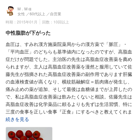
精を2カプセルを朝夕に飲みはじめました。
すこし落ち着いたら土曜日にNHK文化センターで開催されて
M．M
様
そして本日、免許の更新日。
いる佐藤先生の漢方講座に行ってみようと思います。
女性
／60代以上
／自営業
なんとAランクで更新終了。
時期：2015年01月
回数：10回以上
まずは佐藤先生に連絡してから家族に報告。
中性脂肪が下がった
ありがたい事です。
佐藤先生、時には真顔で怒りますが正論なので反論できず反
血圧は、すみれ漢方施薬院薬局からの漢方薬で「脈圧」・
省しながら生活習慣、特に食生活を改善しながら健康を維持
「平均血圧」のどちらも基準値内になったのですが、高脂血
するための保健薬をこれからも続けたいと思います。
症だけが問題でした。主治医の先生は高脂血症改善薬を薦め
られますが、主人は高脂血症改善薬を漫然と服用していて佐
藤先生が指摘された高脂血症改善薬の副作用であります肝臓
の血液検査値が高くなり、横紋筋融解症＝筋肉痛が発生し、
痛み止めの薬が追加、そして最後は血糖値までが上昇したの
で、私は高脂血症改善薬は飲みたくないと相談。佐藤先生は
高脂血症改善は化学薬品に頼るよりも先ずは生活習慣、特に
三度の食事を正しい食事『正食』にするべきと教えてくれま
した。まずは一週間の三度の食事の内容と間食の内容を書い
続きを見る
て持ってくるように言われました。そして個々の内容につい
て細かく改善方法、そして食材の選び方などを詳しく文書に