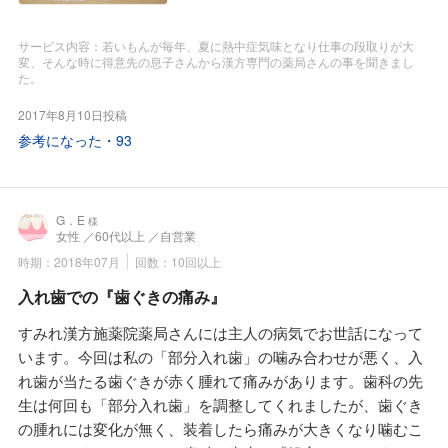
息子に聞いたら「佐藤先生がノドが渇いたら茶、それも合成
感じられませんでした。
た「麦味参顆粒」。早速にその「すみれ漢方施薬院薬局」さ
ビタミンCが添加されたモノではなく茶葉からふりだした茶
佐藤先生は「外用もいいけれど美肌も健康も身体の中から治
んに出向き、相談しました。
サービス内容：若いもんが毎年、夏に熱中症気味となり仕事の段取りが大
がいい」と言うこととペットボトルはダメと言う事を守って
さないと、そして美肌も健康も基本は正しい食事『正食』、
その時は年配の薬剤師さんは漢方健康講演のため留守で若い
変、そんな時に得意先の息子さんから漢方専門の薬局さんの事を聞きまし
いるようでした。すみれ漢方薬局さんへ相談に行って安心で
この『正食』の礎がバイオリンク粒ですよ」との事でした。
た。
薬剤師さんが対応。毎月、東京で開催されている漢方研修会
きました。
フラダンスをしている友達にも婦宝当帰膠と水蛭(ヒル)を紹
へ出席されているとかで、いろいろ詳しく漢方薬や日々の生
2017年8月10日投稿
介しています。
活習慣の改善まで教えて戴きました。そして私の持病であり
参考になった・
93
ます糖尿病についても、今のままではインスリンホルモン注
射が必要になるから「薬に頼る前に、まずは生活習慣、特に
毎日の食生活の改善」から教えて戴きました。忙しいので朝
G．E
様
はいつもパンにコーヒーでしたが、GI値（グリセミックイン
女性
／60代以上
／自営業
デックス）の話を聞いてびっくりしました。病院ではGI値の
時期：2018年07月
回数：10回以上
話を聞いたことがありませんでした。GI値の高い食べ物に注
入れ歯での『歯ぐきの痛み』
意しないと糖尿病は悪くなるばかりとか。食パンのGI値はチ
ョコレートと同じ値とか。そしてNGSP・（HbA1C）値の基
すみれ漢方施薬院薬局さんには主人の病気でお世話になって
準が2012年から0．4高くなっているから古いデータと比較す
います。今回は私の「部分入れ歯」の噛み合わせが悪く、入
る時には注意してと言われ、改めて血液検査値を持参して行
れ歯が当たる歯ぐきが赤く腫れて痛みがあります。歯科の先
こうと思いました。そして「麦味参顆粒」は糖尿病での口渇
生は何回も「部分入れ歯」を調整してくれましたが、歯ぐき
を改善するのにも役立つとか。漢方って一つの薬で多様な使
の腫れには変化が無く、装着したら痛みが大きくなり噛むこ
い方があるらしいです。そして若い人には「麦味参顆粒」だ