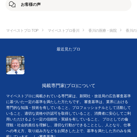
お客様の声
私は体調がよくなっているので、私の「紅豆杉」6粒の1粒と
スクアレンカプセルを2カプセルをルイに飲ませていたら、
次第に食欲が出て動き始めました。
マイベストプロ TOP
マイベストプロ香川
香川の医療・病院
香川の
半年後には庭でモグラを咥えてくるほどに回復しました。
一度、ちがう獣医さんに診て戴いたら、どこにも異常は無い
とのことでした。
最近見たプロ
ありがたいです。
掲載専門家(プロ)について
マイベストプロに掲載されている専門家は、新聞社・放送局の広告審査基準
に基づいた一定の基準を満たした方たちです。 審査基準は、業界における
専門的な知識・技術を有していること、プロフェッショナルとして活動して
いること、適切な資格や許認可を取得していること、消費者に安心してご利
用いただけるよう一定の信頼性・実績を有していること、 プロとしての倫
理観・社会的責任を理解し、適切な行動ができることとし、人となり、仕事
への考え方、取り組み方などをお聞きした上で、基準を満たした方のみを掲
載しています。［→
審査基準
］