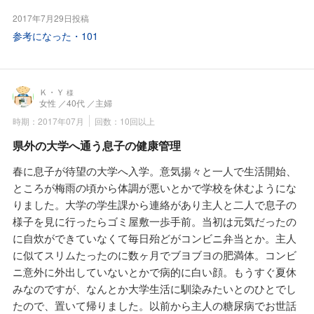
子供達は県外で修学・就職しているので主人と二人だけの食
薏苡仁が効いているとの佐藤先生の説明。すみれ漢方施薬院
2017年7月29日投稿
事なので簡単なものばかり。
薬局さんでは保険が効く漢方薬は主治医の先生に相談してと
参考になった・
101
朝は市販のパンにコーヒー・ベーコンエッグに生野菜。
説明されています。毎朝、鏡を見るのが楽しみ。最近は相談
先生から「市販のパンの多くはイースト菌ではなく化学薬品
時間を予約して、すみれ漢方施薬院薬局さんに健康相談に行
のイーストフード・香料そしてプラスチックオイルのショー
くのが楽しみ。主人と主人のお母さんも行っています。
トニングやマーガリンなどが添加されているから美肌と健康
Ｋ・Ｙ
様
女性
／40代
／主婦
を願うなら、手作りパンに味噌汁・糠漬け」と言われまし
た。
時期：2017年07月
回数：10回以上
そしてパンは小麦、小麦は漢方的には粳米と異なり身体を冷
県外の大学へ通う息子の健康管理
やす性質の食べ物だから、できたら米をたべるようにと。
春に息子が待望の大学へ入学。意気揚々と一人で生活開始、
美肌には冷えは大敵、そして快食・快眠・快便の実践が必要
ところが梅雨の頃から体調が悪いとかで学校を休むようにな
とも。
りました。大学の学生課から連絡があり主人と二人で息子の
私は40歳過ぎてから快食・快眠・快便の快眠と快便がだめに
様子を見に行ったらゴミ屋敷一歩手前。当初は元気だったの
なりました。
に自炊ができていなくて毎日殆どがコンビニ弁当とか。主人
佐藤先生は肌と粘膜は表裏一体、美肌維持には快便が不可
に似てスリムたったのに数ヶ月でブヨブヨの肥満体。コンビ
欠。
ニ意外に外出していないとかで病的に白い顔。もうすぐ夏休
便秘・軟便は体に『瘀血』がある証の一つとの事。
みなのですが、なんとか大学生活に馴染みたいとのひとでし
まずは活血化瘀(体内の瘀血(ヘドロ)を改善して血液循環を改
たので、置いて帰りました。以前から主人の糖尿病でお世話
善する事)をする事、そして身体の血液を増やしながら血液循