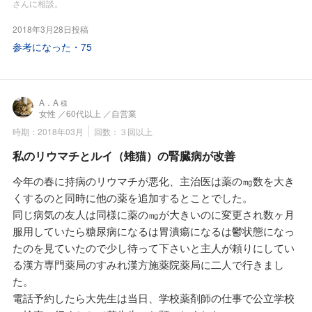
電話で予約を申し込んだ時、「お薬手帳」と「血液検査値
さんに相談。
表」を持参とのことでしたので、いままでのデーターを持参
2018年3月28日投稿
しました。
参考になった・
75
いろいろ生活習慣、特に食生活について詳しく聞かれまし
た。
佐藤先生から漢方薬を飲む前に、先ずは生活習慣の食事を一
番に改善する必要があるとのことで、後日家内を同伴してく
A．A
様
女性
／60代以上
／自営業
るようにと言われました。
時期：2018年03月
回数：３回以上
それ以来、家内は佐藤先生が20年以上、NHK文化センターで
開講されています健康講座を受けています。
私のリウマチとルイ（雉猫）の腎臓病が改善
いままで昼食は外食でしたが、今は家内の弁当を持参しなが
今年の春に持病のリウマチが悪化、主治医は薬の㎎数を大き
ら漢方薬を飲んでいます。
くするのと同時に他の薬を追加するとことでした。
最初の三ヶ月は血管の大掃除をするために動物性生薬の水蛭
同じ病気の友人は同様に薬の㎎が大きいのに変更され数ヶ月
(ヒル)エキスと心臓のポンプ作用を元気にすると言う漢方薬
服用していたら糖尿病になるは胃潰瘍になるは鬱状態になっ
の麦味参顆粒、そして慢性の便秘症を改善するのに必要な食
たのを見ていたので少し待って下さいと主人が頼りにしてい
物繊維と葉緑素がたっぷり含まれているというクロレラエキ
る漢方専門薬局のすみれ漢方施薬院薬局に二人で行きまし
スのバイオリンク粒を飲みました。
た。
バイオリンク粒を飲み出して一番に体感出来たのは、毎朝定
電話予約したら大先生は当日、学校薬剤師の仕事で公立学校
時に緑色の太い大便が気持ちよく出るようになりました。