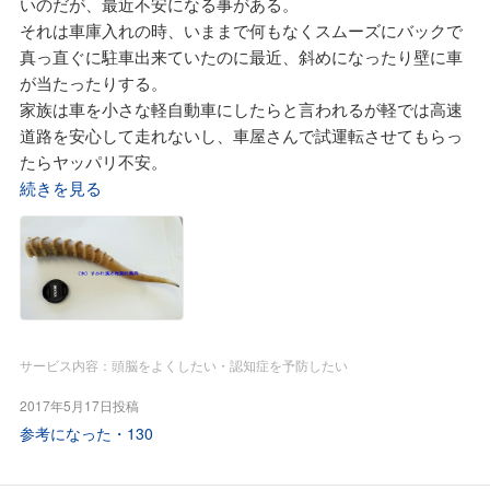
いのだが、最近不安になる事がある。
八味丸M」を処方して戴けたので、すみれ漢方施薬院薬局さ
それは車庫入れの時、いままで何もなくスムーズにバックで
んに処方せんを持って行き「滋腎通耳湯」と「クラシエ ウ
真っ直ぐに駐車出来ていたのに最近、斜めになったり壁に車
チダ八味丸M」を併用して飲みはじめました。
が当たったりする。
飲みはじめてすぐに体感できたのは就寝時に靴下が必要なく
家族は車を小さな軽自動車にしたらと言われるが軽では高速
なり、ぐっすり朝まで寝られる様になった事。
道路を安心して走れないし、車屋さんで試運転させてもらっ
そして就寝中に何回か排尿のため起きていたのが起きなくな
たらヤッパリ不安。
った事です。
先ずは更新をして家族を納得させたいと長年、心身の不調を
続きを見る
そして服用しだして二ヶ月ほどで、あれほど気に障っていた
治してもらっている、すみれ漢方施薬院薬局さんの佐藤先生
耳鳴りが気にならなくなりました。
に「更新を完璧にしたい」と相談。
今は1日3回服用していた滋腎通耳湯を1日2回にしています
佐藤先生からは漢方薬には「健脳生薬」と言うものが古より
が、暫く続けようと思います。
伝承されているので飲まれたらと「牛黄清心元」と「能活
耳鼻科の先生は耳鳴りは気にしていたらどんどん悪化する事
精」と言う動物性生薬配合の漢方薬を薦められました。
があるので気にしないようにしないさい、慣れなさいと言わ
牛黄清心元は60歳過ぎた頃から動悸・息切れが不快な時や考
れますが私にしたら慣れるなんてあり得ないと思っていまし
サービス内容：頭脳をよくしたい・認知症を予防したい
え事をしていても纏まらない時に頓服として噛んで食べてい
た。
ましたが「能活精」というカプセルは初めての体験。
ステロイド(副腎皮質ホルモン)剤のように副作用に恐れる心
2017年5月17日投稿
主成分は羚羊と言う羊の仲間の角の先端とか。
配のない滋腎通耳湯、そして保険で飲めるクラシエのウチダ
参考になった・
130
更新まで三ヶ月。
八味丸Mをすみれ漢方施薬院薬局の佐藤先生に知らされて耳
佐藤先生の言われるままに牛黄清心元の1／4丸、それと能活
鳴りが快癒したのは大変ありがたい事だと思います。