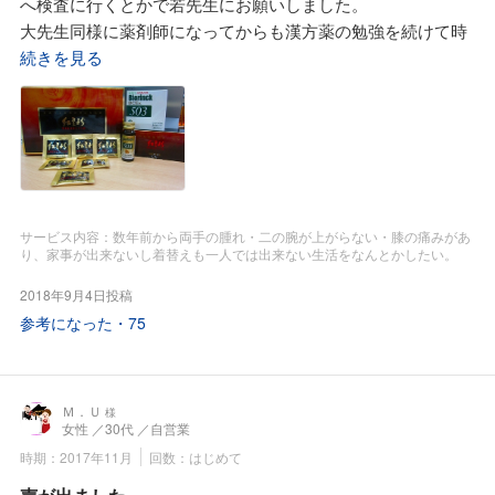
へ検査に行くとかで若先生にお願いしました。
この緑色、佐藤先生に尋ねたらバイオリンク粒に含まれてい
大先生同様に薬剤師になってからも漢方薬の勉強を続けて時
る葉緑素の証とか。
には中国まで漢方研修に行っているとか。
続きを見る
以前、ネットで買ったクロレラではこんなに緑色にはならな
調剤薬局で修行もされたとかで私が服用している「処方せん
かったし太い便は出ませんでした。
薬」についても門前の薬剤師さんが言ってくれない副作用に
佐藤先生が言われたようにサプリメントとでも、口から飲ん
ついて詳しく説明してくれました。
で効果が期待出来るのならば医薬品同様に薬剤師の経験と知
やっぱり今、服用している薬を濃くしたり新しい薬を追加せ
識が不可欠だと思いました。
ずに、先ずは漢方薬と薬局サプリを100日は飲んでみようと
そして血管の大掃除が終了したので水蛭(ヒル)エキスは中
思いました。
止、その後は血管の掃除をするめたに植物性生薬配合の冠元
サービス内容：数年前から両手の腫れ・二の腕が上がらない・膝の痛みがあ
なぜならば病院では改善しなかった主人の腰部脊柱管狭窄症
顆粒という漢方薬を飲みはじめました。
り、家事が出来ないし着替えも一人では出来ない生活をなんとかしたい。
と変形性膝関節症での痛みはすみれ漢方施薬院薬局の大先生
冠元顆粒は1日3回、麦味参顆粒は1日2回の服用です。
の奨めてくれた漢方薬と薬局サプリで、今は旅行にも行ける
2018年9月4日投稿
時に胸の不快感や息切れを感じた時には動物性生薬の牛黄と
ほど改善しているのを見ているからです。
参考になった・
75
麝香配合の金の玉である牛黄清心元と心臓を特異的に元気に
毎日、主人に靴下を履かせてもらったり家事をしてもらうの
するという蟾酥という動物性生薬配合の律鼓心をいつも携帯
は、ありがたいですが二人三脚での自営業、早く元通りにし
するようにとのこと。
て戴きたいと思いました。
確かに、この二つは効きました。
Ｍ．Ｕ
様
女性
／30代
／自営業
最近はゴルフも出来るようになりましたが、その時にはポケ
私が若先生に奨められたのは漢方薬の『独歩顆粒』、これは
時期：2017年11月
回数：はじめて
ットに牛黄清心元と律鼓心は携帯しています。
1日2回、1回1包を「お湯割り」で空腹時に服用しました。
漢方薬を飲み出してから約1年が経過。