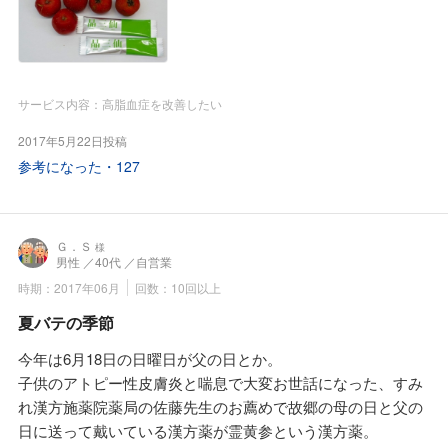
してくれました。そして『正食』の礎になることが期待出来
るサプリメントとして「バイオリンク粒」と「バイオリンク
BCEx顆粒」を薦められました。あまりにも私のHDL善玉コ
レステロールが低く、LDL悪玉コレステロールが高いのと中
性脂肪が高いので当初は「バイオリンク粒」よりもBCExエ
サービス内容：高脂血症を改善したい
キスが多く含まれている「バイオリンクBCEx顆粒」を飲み
2017年5月22日投稿
ました。そして食後に山楂子というバラ科の生薬の実のエキ
参考になった・
127
スが配合されたサプリメントを「お湯割り」にして飲みまし
た。私は佐藤先生が仰るには典型的な胃強脾弱タイプとか。
これは食欲旺盛だけど食べたものを効率よく代謝できないタ
イプとか。そう言えば食事は美味しく食べられるのに食べた
Ｇ．Ｓ
様
男性
／40代
／自営業
後に無意識にお腹をさすっていました。食後に山楂の実のエ
時期：2017年06月
回数：10回以上
キスを「お湯割り」にしたのと「 バイオリンクBCEx顆粒」
を飲んで三ヶ月後に検診そして採血し結果を見たら脂質代謝
夏バテの季節
が改善されていて主治医の先生から高脂血症改善薬はもう少
今年は6月18日の日曜日が父の日とか。
し様子を見ましょうと言われました。山楂の実のエキスは
子供のアトピー性皮膚炎と喘息で大変お世話になった、すみ
「お湯割り」にしたら甘酸っぱくて私は美味しく飲めまし
れ漢方施薬院薬局の佐藤先生のお薦めで故郷の母の日と父の
た。外食時にも必ずバックにいれて持って行きます。主人に
日に送って戴いている漢方薬が霊黄参という漢方薬。
も食後に1包、「お湯割り」にして飲むように言っていま