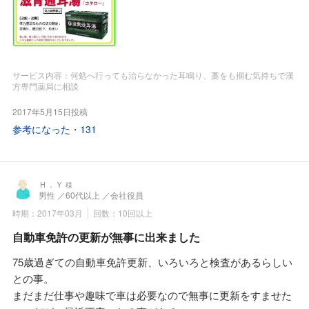
相談。
血液検査値とお薬手帳を持参して、すみれ漢方施薬院薬局さ
んに行きました。
2時間ほど質問を交えて相談を受けて戴きました。
その結果、佐藤先生より薦められたのが小太郎製薬さんの滋
サービス内容：何処へ行っても治らなかった耳鳴り、藁をも掴む気持ちで漢
腎通耳湯という漢方薬と冷えが強いのと腰痛があるのと加齢
方専門薬局に相談
による心身の衰弱を改善するための八味地黄丸です。
2017年5月15日投稿
佐藤先生は、当薬局では保険で飲める漢方薬は主治医の先生
参考になった・
131
に診て戴き主治医が必要とされたら処方せんが発行されます
ので一度、主治医と相談して処方せんが発行されたら経済的
にお得ですと言ってくれました。
私のように冷えがあり基礎体温が36℃以下の人で腰痛があり
Ｈ．Ｙ
様
男性
／60代以上
／会社役員
耳鳴りもある方には滋腎通耳湯と八味地黄丸の併用かん゛よ
時期：2017年03月
回数：10回以上
いとか。
その時に普通の八味地黄丸は温める作用の弱い加工附子をし
自動車免許の更新が無事に出来ました
ようしていめがクラシカの「ウチダ八味丸M」は温める作用
75歳過ぎての自動車免許更新、いろいろと検査があるらしい
の強い炮附子を使用しているので是非、主治医の先生に相談
との事。
をとアドバイスを戴きました。
まだまだ仕事や趣味で車は必要なので無事に更新をすませた
後日、近所の内科の先生に診て戴いたら「クラシエ ウチダ