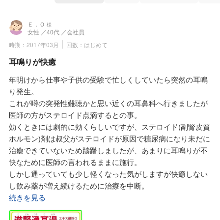
Ｅ．Ｏ
様
女性
／40代
／会社員
時期：2017年03月
回数：はじめて
耳鳴りが快癒
年明けから仕事や子供の受験で忙しくしていたら突然の耳鳴
り発生。
これが噂の突発性難聴かと思い近くの耳鼻科へ行きましたが
医師の方がステロイド点滴するとの事。
効くときには劇的に効くらしいですが、ステロイド(副腎皮質
ホルモン)剤は叔父がステロイドが原因で糖尿病になり未だに
治癒できていないため躊躇しましたが、あまりに耳鳴りが不
快なために医師の言われるままに施行。
しかし通っていても少し軽くなった気がしますが快癒しない
し飲み薬が増え続けるために治療を中断。
そこでNHK文化センターの漢方講座を聴講している友人のす
続きを見る
すめで、)すみれ漢方施薬院薬局の佐藤宣幸先生に予約して御