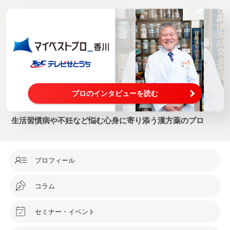
東北なので少しの荷物でも送料って意外と高いのです。
妹は飲み出して四ヶ月ほどで徐々に症状が改善されはじめ今
では大きな孫を抱え上げた写真を送ってきました。
すみれ漢方施薬院薬局さんは漢方薬や薬局サプリはお一人毎
の状態に合わせて臨機応変に服用量を変化させるべきだと、
確かにそうだと思います。
それと我が家のルイちゃん、今では息子以上に可愛い存在。
プロのインタビューを読む
寝てばかりなので獣医さんに見て戴いたら腎臓がうまく機能
していない、暫し入院して投薬するとのこと。
生活習慣病や不妊など悩む心身に寄り添う漢方薬のプロ
取りあえず費用を伺ったら私の「紅豆杉」などより高いのに
ビックリ。
主人がそれならば、すみれ漢方施薬院薬局さんに相談したら
プロフィール
とのことでした。
若先生は猫も人間も同じ生き物、先ずはスクアレンカプセル
コラム
を1日3回、1回2カプセルと「紅豆杉」を1粒飲ませてとのこ
と。
スクアレンは薬局サプリですが漢方的には腎臓と肝臓を元気
セミナー・イベント
にする自然の恵みエキスだそうです。