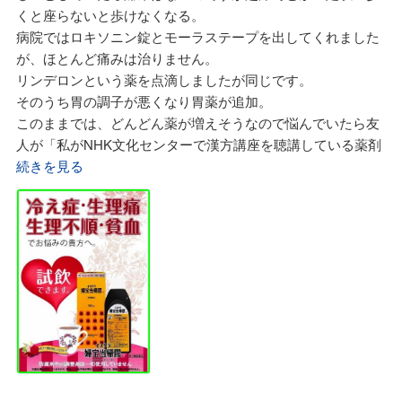
佐藤先生の言葉の一つ。
くと座らないと歩けなくなる。
る2つの作用をもっている不思議な自然の恵みエキスとのこ
熱中症対策には霊黄参と牛黄清心元は必要ですが、日々の生
病院ではロキソニン錠とモーラステープを出してくれました
と。
活の中で熱中症予防には「麦茶(大量生産のペットボトルでは
が、ほとんど痛みは治りません。
化学薬品の出血を止める薬は効きすぎたら血栓ができてしま
なく炒った麦を煮立てたモノ)」＋「手作りの梅干し」を日々
リンデロンという薬を点滴しましたが同じです。
うし、血液の流れをスムーズにする薬が効きすぎたら出血に
の生活に取り入れてと言われています。
そのうち胃の調子が悪くなり胃薬が追加。
なりますが田七人参にはこのような副作用はないとのこと。
ペットボトルの茶の添加されているビタミンCの多くは天然
このままでは、どんどん薬が増えそうなので悩んでいたら友
佐藤先生が推奨している田七人参は20日分60包で税込15．98
ではなく遺伝子操作のトウモロコシから構成されたモノと
人が「私がNHK文化センターで漢方講座を聴講している薬剤
4円でした。
か。
師さんに相談したら」との事で電話予約して、すみれ漢方施
続きを見る
友人は、この田七人参飲んで本当によかったとのことなので
母は孫のために毎年、佐藤先生の言われた麦を炒った原料を
薬院薬局さんへ行きました。
すぐに購入し、手術10日前から1日3回、1回1包を10時頃と4
送ってくれています。
薬剤師さんから「来られる時に(お薬手帳と血液検査値を持っ
時頃、そして就寝前に飲み術後すぐに同様に3回服用したら
この麦茶を振り出したらペットボトルの麦茶にある石油から
てきて下さい)」と言われたので持参。
本当に出血や腫れが少なく快調でした。
合成された香料なんて不要なほど香り豊かな美味しい麦茶が
年配の薬剤師さんが私の担当。
田七人参は現在、植物性生薬ですが医薬品ではなく健康食品
できます。
1時間ほど薬剤師さんから今までの経緯、そして日々の生活
として薬局や薬局以外でも多種多様な田七人参が氾濫してい
この麦茶と母が漬け込んだ梅干し、そして霊黄参で今年も元
習慣、特に食事の内容、痛み方などを聞かれました。
るのが現状とか。
気に夏を過ごします。
起床時の体温・入浴の方法まで聞かれましたが病院では無か
佐藤先生は健康食品だから薬剤師でなくても薬局でなくても
佐藤先生、これからも父母、そして私達の健康維持について
った体験。
自由に販売されていますが、口から飲んで効果を期待するの
のアドバイス宜しくお願いします。
びっくりしたのはCT検査はレントゲンより強い被爆をする事
ならば医薬品同様に薬剤師の知識と経験が必要とのこと。
でした。
私もそうだと思います。