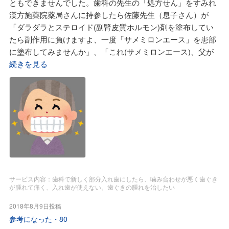
ともできませんでした。歯科の先生の「処方せん」をすみれ
けで良いのですが、私のような糖尿病があり高齢者が夏場に
漢方施薬院薬局さんに持参したら佐藤先生（息子さん）が
外で仕事をするときには「麦味参顆粒」を飲みながら「心
「ダラダラとステロイド(副腎皮質ホルモン)剤を塗布してい
臓」と「脳」を守るためには動物性生薬の「麝香」と「牛
たら副作用に負けますよ、一度「サメミロンエース」を患部
黄」と「羚羊角」に多様な生薬を配合した「牛黄清心元」と
に塗布してみませんか」、「これ(サメミロンエース)、父が
言う丸薬を常に手元に1丸持っているようにと言われ、毎日
僕の子供達様にと置いているサメミロンエース、少し今患部
続きを見る
腰の袋に1丸持っています。そして血圧も高いので血管の掃
に塗ってみて」と、消毒した私の指先にシューと2回ほどサ
除をする「水蛭(ヒル)エキス」を毎食後に2粒飲みはじめまし
メミロンエースの液を吹いてくれました。鏡を見ながら赤く
た。次回の診察が楽しみです。一番「すみれ漢方施薬院薬
腫れた歯ぐきにサメミロンエースの液を塗って暫く主人の薬
局」に行ってよかったのは「麦味参顆粒」を若い者に仕事に
について説明を受けていたら、あれほど困っていた歯ぐきの
出発する時にムギ茶で1包飲ませていたら誰一人、仕事を休
痛みがウソのように消えました。私は思わず「これなに、麻
むこと無く予定通りに仕事が出来てお得意様に迷惑をかけず
酔薬」と言ったら佐藤先生が、「これは深海サメの肝油から
に終われること。そして「すみれ漢方施薬院薬局」の若先生
精製した『スクアレン』というエキスで効能として鎮痛作用
が言われるとおりの養生(水分はコーヒーやジュースではなく
は表示されていませんが効果は今、体感された通りです、以
ムギ茶、そしてその時に梅干しを1コ食べる事・そして朝食
前に子供が火傷した時に父は1時間毎に火傷の部位にサメミ
サービス内容：歯科で新しく部分入れ歯にしたら、噛み合わせが悪く歯ぐき
は「御飯・味噌汁・糠漬け」など)をして行き夏を乗り切ろう
ロンエースを塗布してくれていたらスグに痛みが止まり次の
が腫れて痛く、入れ歯が使えない。歯ぐきの腫れを治したい
と思います。そして私は食養生と漢方薬で今、処方されてい
日には普通になっていました。粘膜にも安心して使用出来ま
2018年8月9日投稿
る薬が1つでも減る努力をしていきます。「すみれ漢方施薬
す」と。ステロイド(副腎皮質ホルモン)剤は我が家の孫の皮
参考になった・
80
院薬局」の若先生は薬剤師になってすぐには都会の調剤薬局
膚炎に使用した時、副作用で大変な事に成り、その時も佐藤