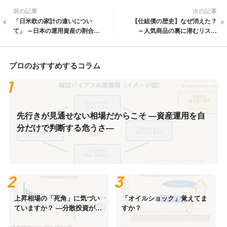
前の記事
次の記事
「日米欧の家計の違いについ
【仕組債の歴史】なぜ消えた？
て」 ～日本の運用資産の割合は
～人気商品の裏に潜むリスク
引き上げる余地があります～
とは～
プロのおすすめするコラム
先行きが見通せない相場だからこそ ―資産運用を自
分だけで判断する危うさ―
上昇相場の「死角」に気づい
「オイルショック」覚えてま
ていますか？ ―分散投資が大
すか？
切なわけ―