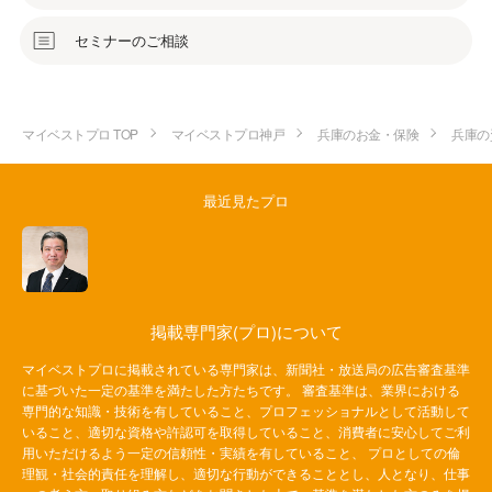
セミナーのご相談
マイベストプロ TOP
マイベストプロ神戸
兵庫のお金・保険
兵庫の
最近見たプロ
掲載専門家(プロ)について
マイベストプロに掲載されている専門家は、新聞社・放送局の広告審査基準
に基づいた一定の基準を満たした方たちです。 審査基準は、業界における
専門的な知識・技術を有していること、プロフェッショナルとして活動して
いること、適切な資格や許認可を取得していること、消費者に安心してご利
用いただけるよう一定の信頼性・実績を有していること、 プロとしての倫
理観・社会的責任を理解し、適切な行動ができることとし、人となり、仕事