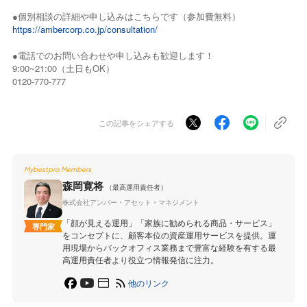
●個別相談の詳細や申し込みはこちらです（参加費無料）
https://ambercorp.co.jp/consultation/
●電話でのお問い合わせや申し込みも歓迎します！
9:00~21:00（土日もOK）
0120-770-777
この記事をシェアする
Mybestpro Members
森岡寛将
（最高運用責任者）
株式会社アンバー・アセット・マネジメント
「顔が見える運用」「家族に勧められる商品・サービス」
専門家
をコンセプトに、顧客本位の資産運用サービスを提供。運
用現場からバックオフィス業務まで豊富な経験を有する最
高運用責任者より役立つ情報発信に注力。
他のリンク