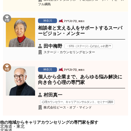
フル綱島
2位
神奈川
相談者と支える人をサポートするスーパ
ービジョン・メンター
田中梅野
・STG（ステージ）心のおしゃれ塾™
ステージ・カウンセリングセンター
3位
神奈川
個人から企業まで、あらゆる悩み解決に
向き合う心理の専門家
村田真一
心理カウンセラー、キャリアコンサルタント、セミナー講師
株式会社ピース・オブ・マインド
他の地域からキャリアカウンセリングの専門家を探す
北海道・東北
北海道