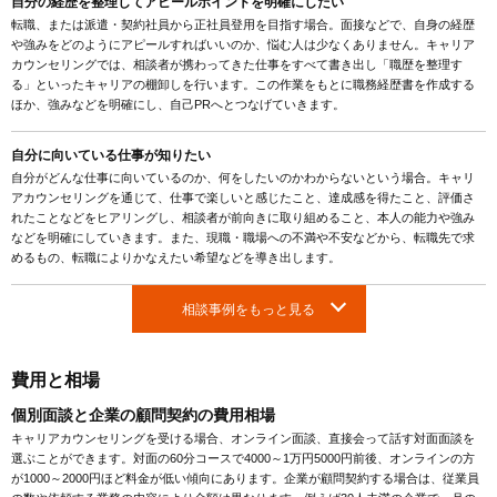
自分の経歴を整理してアピールポイントを明確にしたい
転職、または派遣・契約社員から正社員登用を目指す場合。面接などで、自身の経歴
や強みをどのようにアピールすればいいのか、悩む人は少なくありません。キャリア
カウンセリングでは、相談者が携わってきた仕事をすべて書き出し「職歴を整理す
る」といったキャリアの棚卸しを行います。この作業をもとに職務経歴書を作成する
ほか、強みなどを明確にし、自己PRへとつなげていきます。
自分に向いている仕事が知りたい
自分がどんな仕事に向いているのか、何をしたいのかわからないという場合。キャリ
アカウンセリングを通じて、仕事で楽しいと感じたこと、達成感を得たこと、評価さ
れたことなどをヒアリングし、相談者が前向きに取り組めること、本人の能力や強み
などを明確にしていきます。また、現職・職場への不満や不安などから、転職先で求
めるもの、転職によりかなえたい希望などを導き出します。
相談事例をもっと見る
費用と相場
個別面談と企業の顧問契約の費用相場
キャリアカウンセリングを受ける場合、オンライン面談、直接会って話す対面面談を
選ぶことができます。対面の60分コースで4000～1万円5000円前後、オンラインの方
が1000～2000円ほど料金が低い傾向にあります。企業が顧問契約する場合は、従業員