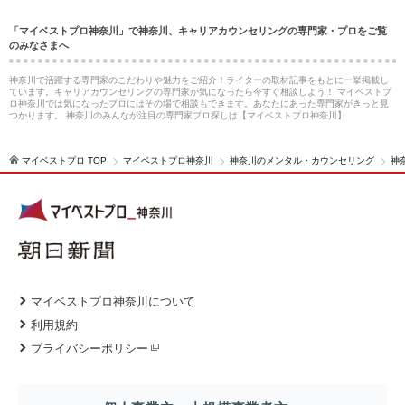
「マイベストプロ神奈川」で神奈川、キャリアカウンセリングの専門家・プロをご覧
のみなさまへ
神奈川で活躍する専門家のこだわりや魅力をご紹介！ライターの取材記事をもとに一挙掲載し
ています。キャリアカウンセリングの専門家が気になったら今すぐ相談しよう！ マイベストプ
ロ神奈川では気になったプロにはその場で相談もできます。あなたにあった専門家がきっと見
つかります。 神奈川のみんなが注目の専門家プロ探しは【マイベストプロ神奈川】
マイベストプロ TOP
マイベストプロ神奈川
神奈川のメンタル・カウンセリング
神
マイベストプロ神奈川について
利用規約
プライバシーポリシー