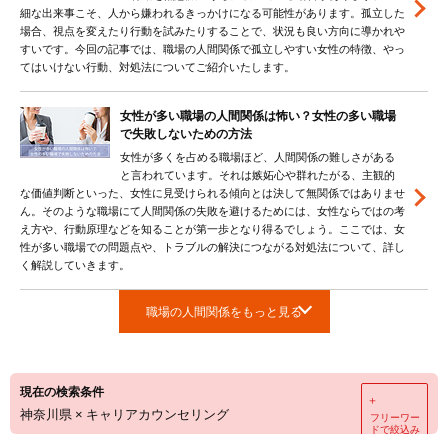
細な出来事こそ、人から嫌われるきっかけになる可能性があります。孤立した
場合、視点を変えたり行動を試みたりすることで、状況も良い方向に導かれや
すいです。今回の記事では、職場の人間関係で孤立しやすい女性の特徴、やっ
てはいけない行動、対処法についてご紹介いたします。
女性が多い職場の人間関係は怖い？女性の多い職場
で失敗しないための方法
女性が多くを占める職場ほど、人間関係の難しさがある
と言われています。それは嫉妬心や群れたがる、主観的
な価値判断といった、女性に見受けられる傾向とは決して無関係ではありませ
ん。そのような職場にて人間関係の失敗を避けるためには、女性ならではの考
え方や、行動原理などを知ることが第一歩となり得るでしょう。ここでは、女
性が多い職場での問題点や、トラブルの解決につながる対処法について、詳し
く解説していきます。
職場の人間関係をもっと見る
現在の検索条件
＋
神奈川県
×
キャリアカウンセリング
フリーワー
ドで絞込み