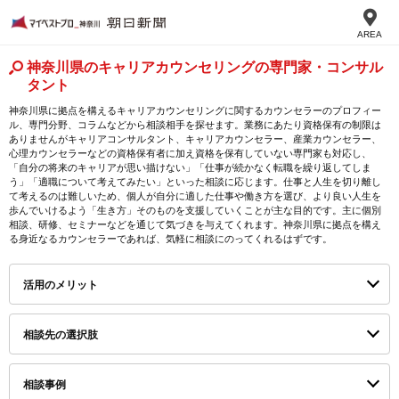
AREA
神奈川県のキャリアカウンセリングの専門家・コンサル
タント
神奈川県に拠点を構えるキャリアカウンセリングに関するカウンセラーのプロフィー
ル、専門分野、コラムなどから相談相手を探せます。業務にあたり資格保有の制限は
ありませんがキャリアコンサルタント、キャリアカウンセラー、産業カウンセラー、
心理カウンセラーなどの資格保有者に加え資格を保有していない専門家も対応し、
「自分の将来のキャリアが思い描けない」「仕事が続かなく転職を繰り返してしま
う」「適職について考えてみたい」といった相談に応じます。仕事と人生を切り離し
て考えるのは難しいため、個人が自分に適した仕事や働き方を選び、より良い人生を
歩んでいけるよう「生き方」そのものを支援していくことが主な目的です。主に個別
相談、研修、セミナーなどを通じて気づきを与えてくれます。神奈川県に拠点を構え
る身近なるカウンセラーであれば、気軽に相談にのってくれるはずです。
活用のメリット
相談先の選択肢
相談事例