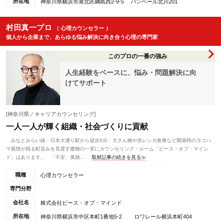
所在地
神奈川県横浜市港北区綱島西2-9-5 バンベール北川201
村田真一プロ
（ 心理カウンセラー ）
個人から企業まで、あらゆる悩み解決に向き合う心理の専門家
このプロの一番の強み
人生経験をベースに、悩み・問題解決に向
けてサポート
[神奈川県／キャリアカウンセリング]
一人一人が輝く組織・社会づくりに貢献
みなとみらい線・日本大通り駅から徒歩5分、大さん橋や赤レンガ倉庫など開港時のヨコハ
マ風情が残る町並みを見渡す建物の一室にカウンセリング・ルーム「ピース・オブ・マイン
ド」はあります。 「不安、孤独...
取材記事の続きを見る≫
職種
心理カウンセラー
専門分野
会社名
株式会社ピース・オブ・マインド
所在地
神奈川県横浜市中区本町1番地5-2 ロワレール横浜本町404