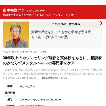
田中梅野プロ
（ カウンセラー ）
相談者と支える人をサポートするスーパービジョン・メンター
このプロの一番の強み
資産の殆どを失っても命と幸せは守り抜
く！あっぱれ人生への塾
[神奈川県／キャリアカウンセリング]
30年以上のカウンセリング経験と実体験をもとに、相談者
のみならずメンタルヘルスの専門家をケア
家庭や学校、職場で生きづらさを抱えている人の心の声に耳を傾ける「ステージ・カウンセ
リングセンター」。代表で臨床心理士の田中梅野さんが、人々が生きていく上で直面するさま
ざまな問題による心の不調に寄...
取材記事の続きを見る≫
職種
カウンセラー
専門分野
屋号
ステージ・カウンセリングセンター