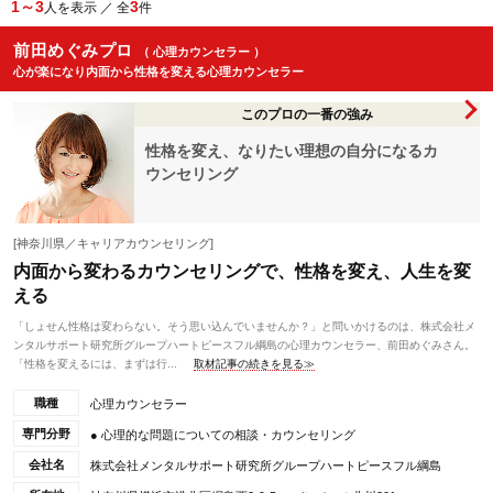
1～3
3
人を表示 ／ 全
件
前田めぐみプロ
（ 心理カウンセラー ）
心が楽になり内面から性格を変える心理カウンセラー
このプロの一番の強み
性格を変え、なりたい理想の自分になるカ
ウンセリング
[神奈川県／キャリアカウンセリング]
内面から変わるカウンセリングで、性格を変え、人生を変
える
「しょせん性格は変わらない。そう思い込んでいませんか？」と問いかけるのは、株式会社メ
ンタルサポート研究所グループハートピースフル綱島の心理カウンセラー、前田めぐみさん。
「性格を変えるには、まずは行...
取材記事の続きを見る≫
職種
心理カウンセラー
専門分野
● 心理的な問題についての相談・カウンセリング
会社名
株式会社メンタルサポート研究所グループハートピースフル綱島