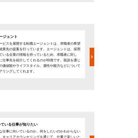
ージェント
3．行政関連のサポート窓
ービスを展開する転職エージェントは、求職者の希望
都道府県に設置された「ジ
就業先の提案を行っています。エージェントは、採用
ップサービスセンター）」
ている企業の情報を持っているため、求職者に対し
ナーなどを通じて職業相談
に仕事先を紹介してくれるのが特徴です。面談を通じ
際は、ハローワーク（＝公
の価値観やライフスタイル、適性や能力などについて
っています。運営は各自治
アリングしてくれます。
を実施しているところもあ
いている仕事が知りたい
出産後の仕事復帰、家庭
な仕事に向いているのか、何をしたいのかわからない
結婚や妊娠、出産を機に退
。キャリアカウンセリングを通じて、仕事で楽しいと
やブランクに対して漠然と