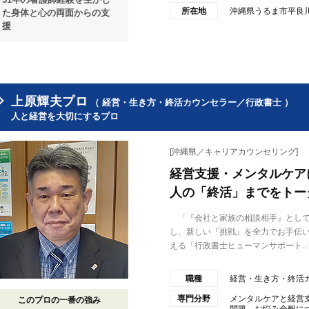
所在地
沖縄県うるま市平良
た身体と心の両面からの支
援
上原輝夫プロ
（ 経営・生き方・終活カウンセラー／行政書士 ）
人と経営を大切にするプロ
[沖縄県／キャリアカウンセリング]
経営支援・メンタルケア
人の「終活」までをトー
「『会社と家族の相談相手』として
し、新しい『挑戦』を全力でお手伝
える「行政書士ヒューマンサポート...
職種
経営・生き方・終活
専門分野
メンタルケアと経営
このプロの一番の強み