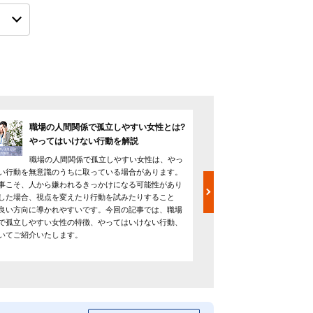
職場の人間関係で孤立しやすい女性とは?
女性が
やってはいけない行動を解説
の多い
職場の人間関係で孤立しやすい女性は、やっ
女性が
い行動を無意識のうちに取っている場合があります。
しさがあると言われていま
事こそ、人から嫌われるきっかけになる可能性があり
的な価値判断といった、女
した場合、視点を変えたり行動を試みたりすること
係ではありません。そのよ
良い方向に導かれやすいです。今回の記事では、職場
ためには、女性ならではの
で孤立しやすい女性の特徴、やってはいけない行動、
第一歩となり得るでしょう
いてご紹介いたします。
点や、トラブルの解決につ
ていきます。