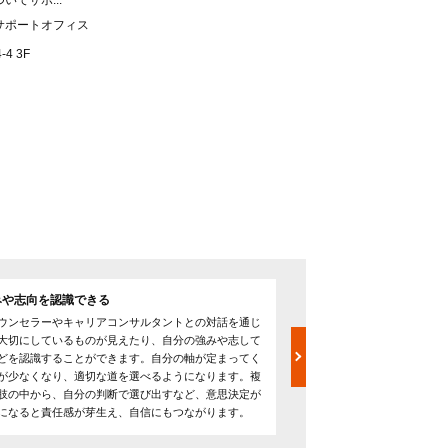
てサポ...
サポートオフィス
4 3F
みや志向を認識できる
目指す方向がわかり目標
ウンセラーやキャリアコンサルタントとの対話を通じ
自分自身の課題が明確にな
大切にしているものが見えたり、自分の強みや志して
るために何をすべきか考え
どを認識することができます。自分の軸が定まってく
や志向性を認識すると、そ
が少なくなり、適切な道を選べるようになります。複
ばならないことがわかりま
肢の中から、自分の判断で選び出すなど、意思決定が
くると、それを目標として
になると責任感が芽生え、自信にもつながります。