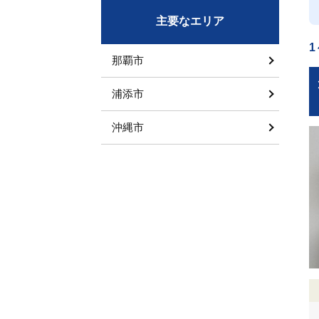
主要なエリア
1
那覇市
浦添市
沖縄市