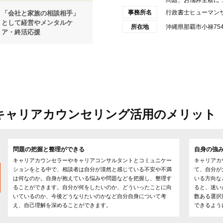
問題、お悩み全般につい
事務所名
行政書士ヒューマン
「会社と家族の相談相手」
として経営やメンタルケ
所在地
沖縄県那覇市小禄754-
ア・終活応援
キャリアカウンセリング活用のメリット
問題の把握と整理ができる
自身の強
キャリアカウンセラーやキャリアコンサルタントとコミュニケー
キャリアカ
ションをとる中で、相談者は自分が漠然と感じている不安や不満
て、自分が
は何なのか。自身が抱えている悩みや問題などを把握し、整理す
いる方向な
ることができます。自分が何をしたいのか、どういったことに向
ると、迷い
いているのか、今後どうなりたいのかなど自分自身について考
数ある選択
え、自己理解を深めることができます。
できるよう