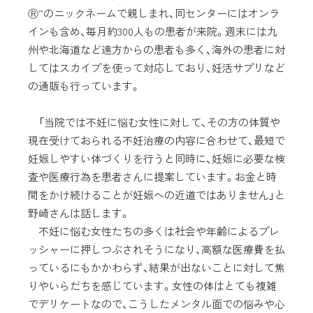
Ⓡ”のニックネームで親しまれ、同センターにはオンラ
インも含め、毎月約300人もの患者が来院。週末には九
州や北海道など遠方からの患者も多く、海外の患者に対
してはスカイプを使って対応しており、妊活サプリなど
の通販も行っています。
「当院では不妊に悩む女性に対して、その方の体質や
現在受けておられる不妊治療の内容に合わせて、最短で
妊娠しやすい体づくりを行うと同時に、妊娠に必要な検
査や医療行為を患者さんに提案しています。お金と時
間をかけ続けることが妊娠への近道ではありません」と
野崎さんは話します。
不妊に悩む女性たちの多くは社会や年齢によるプレ
ッシャーに押しつぶされそうになり、高額な医療費を払
っているにもかかわらず、結果が出ないことに対して焦
りやいらだちを感じています。女性の体はとても複雑
でデリケートなので、こうしたメンタル面での悩みや心