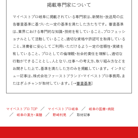
掲載専門家について
マイベストプロ岐阜に掲載されている専門家は、新聞社・放送局の広
告審査基準に基づいた一定の基準を満たした方たちです。 審査基準
は、業界における専門的な知識・技術を有していること、プロフェッシ
ョナルとして活動していること、適切な資格や許認可を取得している
こと、消費者に安心してご利用いただけるよう一定の信頼性・実績を
有していること、 プロとしての倫理観・社会的責任を理解し、適切な
行動ができることとし、人となり、仕事への考え方、取り組み方などを
お聞きした上で、基準を満たした方のみを掲載しています。 インタビ
ュー記事は、株式会社ファーストブランド・マイベストプロ事務局、ま
たはぎふチャンが取材しています。［→
審査基準
］
マイベストプロ TOP
マイベストプロ岐阜
岐阜の医療・病院
岐阜の漢方・薬膳
野崎利晃
取材記事