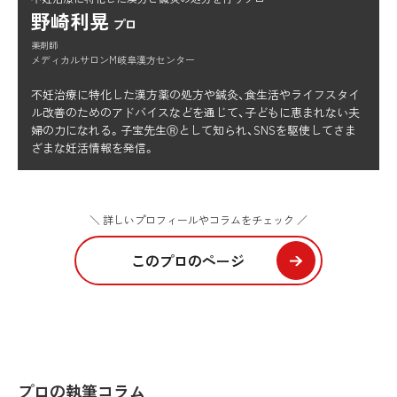
野崎利晃
プロ
薬剤師
メディカルサロンM岐阜漢方センター
不妊治療に特化した漢方薬の処方や鍼灸、食生活やライフスタイ
ル改善のためのアドバイスなどを通じて、子どもに恵まれない夫
婦の力になれる。子宝先生Ⓡとして知られ、SNSを駆使してさま
ざまな妊活情報を発信。
＼ 詳しいプロフィールやコラムをチェック ／
このプロのページ
プロの執筆コラム