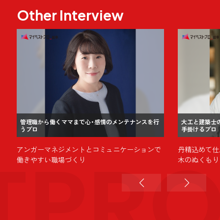
Other Interview
管理職から働くママまで心・感情のメンテナンスを行
大工と建築士
うプロ
手掛けるプロ
TPR
アンガーマネジメントとコミュニケーションで
丹精込めて仕
働きやすい職場づくり
木のぬくもり