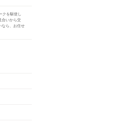
ークを駆使し
見合いから交
いなら、お任せ