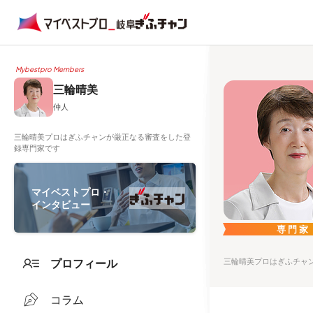
Mybestpro Members
三輪晴美
仲人
三輪晴美プロはぎふチャンが厳正なる審査をした登
録専門家です
マイベストプロ・
インタビュー
専門家
プロフィール
三輪晴美プロはぎふチャ
コラム