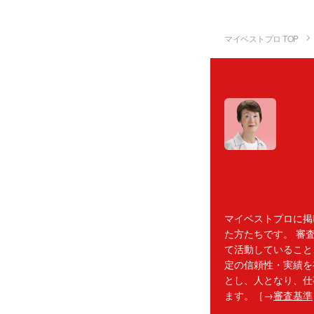
マイベストプロ TOP
マイベストプロに掲
た方たちです。 審
て活動していること
定の信頼性・実績を
とし、人となり、仕
ます。［→
審査基準