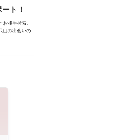
ポート！
たお相手検索、
沢山の出会いの