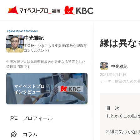
Mybestpro Members
中光雅紀
縁は異な
不登校・ひきこもり支援者(家族心理教育
コンサルタント)
中光雅紀プロは九州朝日放送が厳正なる審査をした
中光雅紀
登録専門家です
2023年5月14日
テーマ：
解決のための
マイベストプロ・
インタビュー
目 次
1.とかくこの世
プロフィール
2.縁に気づかな
コラム