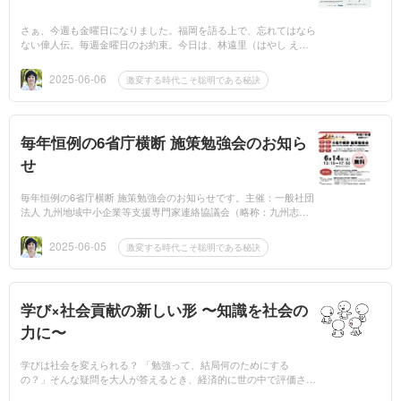
さぁ、今週も金曜日になりました。福岡を語る上で、忘れてはなら
ない偉人伝。毎週金曜日のお約束。今日は、林遠里（はやし えん
り）1831年～1906年福岡市早良区で福岡農法を考案した明治時代
の老農という農...
2025-06-06
激変する時代こそ聡明である秘訣
毎年恒例の6省庁横断 施策勉強会のお知ら
せ
毎年恒例の6省庁横断 施策勉強会のお知らせです。主催：一般社団
法人 九州地域中小企業等支援専門家連絡協議会（略称：九州志士
の会）最近の日本社会と経営環境、最新の中小企業関連施策を学ぶ
日 時：6月...
2025-06-05
激変する時代こそ聡明である秘訣
学び×社会貢献の新しい形 〜知識を社会の
力に〜
学びは社会を変えられる？ 「勉強って、結局何のためにする
の？」そんな疑問を大人が答えるとき、経済的に世の中で評価され
るような生き方を教えがち。テストのため？いい大学に入るため？