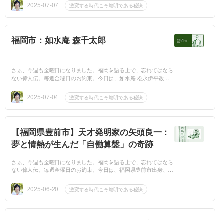
す。アイス...
2025-07-07
激変する時代こそ聡明である秘訣
福岡市：如水庵 森千太郎
さぁ、今週も金曜日になりました。福岡を語る上で、忘れてはなら
ない偉人伝。毎週金曜日のお約束。今日は、如水庵 松永伊平改め
森千太郎（1867-1929）のお話です。 何かを始めるのに、遅すぎる
ことはない...
2025-07-04
激変する時代こそ聡明である秘訣
【福岡県豊前市】天才発明家の矢頭良一：
夢と情熱が生んだ「自働算盤」の奇跡
さぁ、今週も金曜日になりました。福岡を語る上で、忘れてはなら
ない偉人伝。毎週金曜日のお約束。今日は、福岡県豊前市出身、矢
頭良一（やず りょういち 1878年6月30日 - 1908年10月16日）のお
話です。...
2025-06-20
激変する時代こそ聡明である秘訣