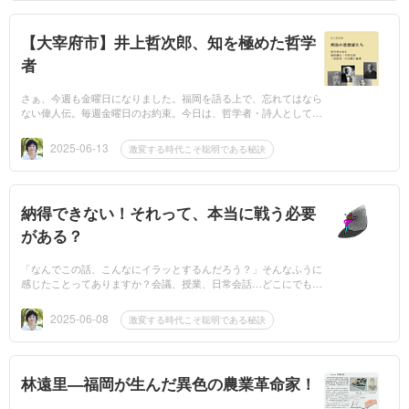
【大宰府市】井上哲次郎、知を極めた哲学
者
さぁ、今週も金曜日になりました。福岡を語る上で、忘れてはなら
ない偉人伝。毎週金曜日のお約束。今日は、哲学者・詩人として知
られる井上哲次郎（1855～1944）のお話です。私たちは、日々の
暮らしの中で...
2025-06-13
激変する時代こそ聡明である秘訣
納得できない！それって、本当に戦う必要
がある？
「なんでこの話、こんなにイラッとするんだろう？」そんなふうに
感じたことってありますか？会議、授業、日常会話…どこにでも
「納得できない！」は潜んでいます。ですが、こういう場面で「冷
静に対話しよう...
2025-06-08
激変する時代こそ聡明である秘訣
林遠里—福岡が生んだ異色の農業革命家！