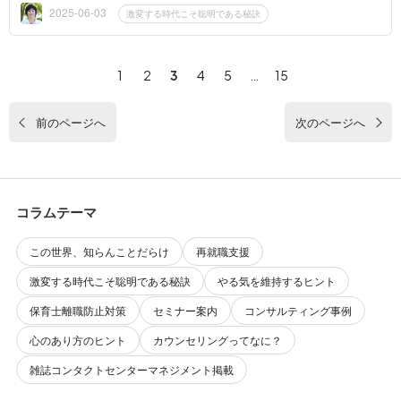
良い会社に勤...
2025-06-03
激変する時代こそ聡明である秘訣
1
2
3
4
5
…
15
前のページへ
次のページへ
コラムテーマ
この世界、知らんことだらけ
再就職支援
激変する時代こそ聡明である秘訣
やる気を維持するヒント
保育士離職防止対策
セミナー案内
コンサルティング事例
心のあり方のヒント
カウンセリングってなに？
雑誌コンタクトセンターマネジメント掲載