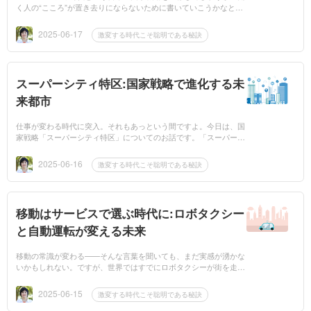
く人の“こころ”が置き去りにならないために書いていこうかなと。
前回、スーパーシティ特区って何？をテーマに、夢のような未来都
市をご紹介し...
2025-06-17
激変する時代こそ聡明である秘訣
スーパーシティ特区:国家戦略で進化する未
来都市
仕事が変わる時代に突入。それもあっという間ですよ。今日は、国
家戦略「スーパーシティ特区」についてのお話です。「スーパーシ
ティ特区」と聞くと、SF映画のような近未来都市を想像しません
か？街を歩け...
2025-06-16
激変する時代こそ聡明である秘訣
移動はサービスで選ぶ時代に:ロボタクシー
と自動運転が変える未来
移動の常識が変わる——そんな言葉を聞いても、まだ実感が湧かな
いかもしれない。ですが、世界ではすでにロボタクシーが街を走
り、自動運転シャトルが公共交通の一部になり、日本では成瀬ダム
の建設現場で自動...
2025-06-15
激変する時代こそ聡明である秘訣