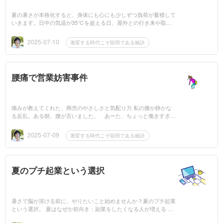
夏の暑さが本格化すると、身体にも心にも少しずつ負荷が蓄積して
いきます。日中の気温が35℃を超える日、屋外との行き来や取
材、打ち合わせなどで汗ばむ瞬間は誰にでもあるでしょう。そのな
かで私自身、「暑さ...
2025-07-10
激変する時代こそ聡明である秘訣
腰痛で営業妨害事件
痛みが教えてくれた、商売のやさしさと気配り力 私の腰が静かな
る反乱。ある朝、腰が言いました。 あーた、ちょっと働きすぎ。
そろそろストライキに入らせていただきます。 無言の圧力という
か、痛...
2025-07-09
激変する時代こそ聡明である秘訣
夏のプチ起業という選択
暑さで脳が溶ける前に、やりたいこと始めませんか？夏のプチ起業
という選択。 夏はなぜか前向き：副業をしたくなる人が増える 暑
くなってくると不思議と動きだしたくてウズウズする人が増えま