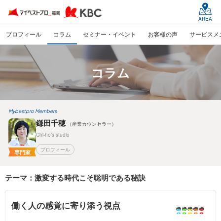
AREA
プロフィール
コラム
セミナー・イベント
お客様の声
サービスメ
コラム
Mybestpro Members
鎌田千穂
（産業カウンセラー）
Chi-ho’s studio
プロフィール
専門家
テーマ：激変する時代こそ聡明である秘訣
働く人の感覚に寄り添う視点