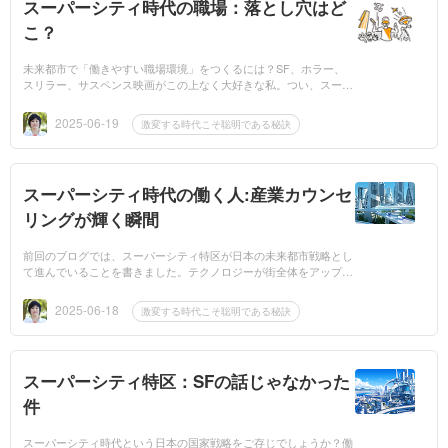
スーパーシティ時代の職場：落とし穴はど
こ？
未来都市で「働きやすい職場環境」をつくるには？SF、ホラー、
スリラー、サスペンス映画がこの上なく大好きな私。つい、スーパ
ーシティ特区時代のリアルな課題を想像しています。 AIが全部
やるなら仕事が...
2025-06-19
激変する時代こそ聡明である秘訣
スーパーシティ時代の働く人:産業カウンセ
リングが輝く瞬間
前回のブログでは、スーパーシティ特区が日本の未来都市戦略とし
て進んでいることを書きました。テクノロジーが街全体をアップデ
ートし、暮らしが便利に、スマートに変わっていく。——そんな時
代がすぐそこに。...
2025-06-18
激変する時代こそ聡明である秘訣
スーパーシティ特区：SFの話じゃなかった
件
スーパーシティ時代という日本の国家戦略をご存じでしょうか？働