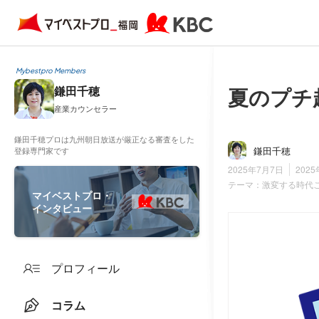
Mybestpro Members
夏のプチ
鎌田千穂
産業カウンセラー
鎌田千穂プロは九州朝日放送が厳正なる審査をした
鎌田千穂
登録専門家です
2025年7月7日
202
テーマ：
激変する時代
マイベストプロ・
インタビュー
プロフィール
コラム